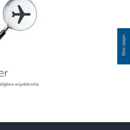
Bize ulaşın
er
lgilere erişebilirsiniz.