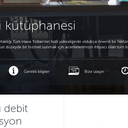
i kütüphanesi
lığı Türk Hava Yolları’nın hızlı yükselişinde oldukça önemli bir faktör. 
st düzeyde bir hizmet sunmak için acentelerimizin ihtiyacı olan tüm bilgi
Gerekli bilgiler
Bize ulaşın
ı debit
syon