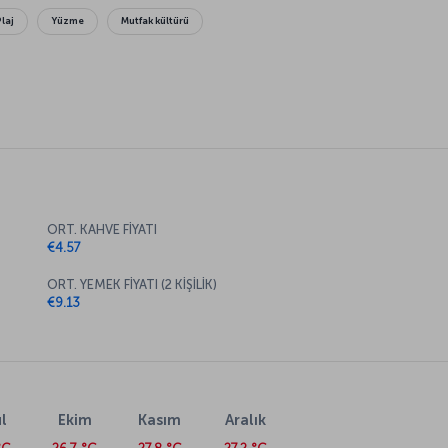
Plaj
Yüzme
Mutfak kültürü
ORT. KAHVE FİYATI
€4.57
ORT. YEMEK FİYATI (2 KİŞİLİK)
€9.13
l
Ekim
Kasım
Aralık