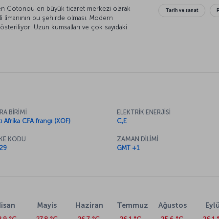
en Cotonou en büyük ticaret merkezi olarak
Tarih ve sanat
li limanının bu şehirde olması. Modern
österiliyor. Uzun kumsalları ve çok sayıdaki
bir turizm noktası haline geldi.
RA BİRİMİ
ELEKTRİK ENERJİSİ
tı Afrika CFA frangı (XOF)
C,E
KE KODU
ZAMAN DİLİMİ
29
GMT +1
isan
Mayis
Haziran
Temmuz
Ağustos
Eylü