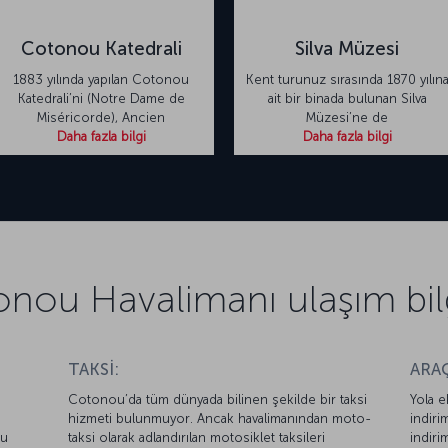
Cotonou Katedrali
Silva Müzesi
1883 yılında yapılan Cotonou
Kent turunuz sırasında 1870 yılın
Katedrali’ni (Notre Dame de
ait bir binada bulunan Silva
Miséricorde), Ancien
Müzesi’ne de
Daha fazla bilgi
Daha fazla bilgi
nou Havalimanı ulaşım bilg
TAKSİ:
ARAÇ
Cotonou’da tüm dünyada bilinen şekilde bir taksi
Yola e
hizmeti bulunmuyor. Ancak havalimanından moto-
indiri
cu
taksi olarak adlandırılan motosiklet taksileri
indiri