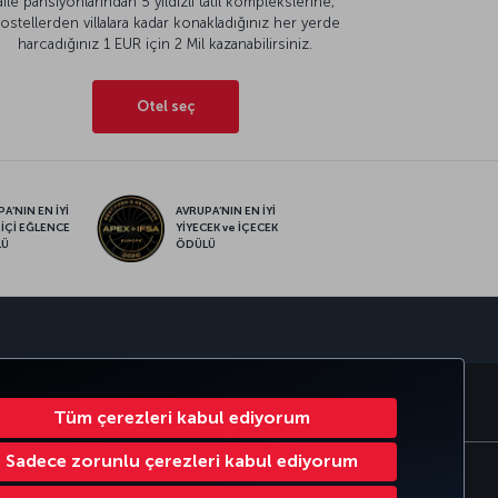
aile pansiyonlarından 5 yıldızlı tatil komplekslerine,
ostellerden villalara kadar konakladığınız her yerde
harcadığınız 1 EUR için 2 Mil kazanabilirsiniz.
Otel seç
A’NIN EN İYİ
AVRUPA’NIN EN İYİ
 İÇİ EĞLENCE
YİYECEK ve İÇECEK
LÜ
ÖDÜLÜ
sapp
RATE CLUB
TÜRK HAVA YOLLARI
Tüm çerezleri kabul ediyorum
Sadece zorunlu çerezleri kabul ediyorum
Çerez Ayarlarını Değiştir