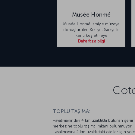
Musée Honmé
Musée Honmé ismiyle müzeye
dönüştürülen Kraliyet Sarayı ile
kenti keşfetmeye
Daha fazla bilgi
Coto
TOPLU TAŞIMA:
Havalimanından 4 km uzaklıkta bulunan şehir
merkezine toplu taşıma imkânı bulunmuyor.
Havalimanına 2 km uzaklıktaki oteller için yol