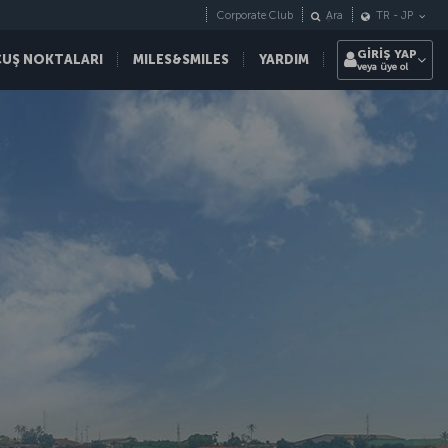
Corporate Club
Ara
TR
-
JP
GİRİŞ YAP
ÇUŞ NOKTALARI
MILES&SMILES
YARDIM
veya üye ol