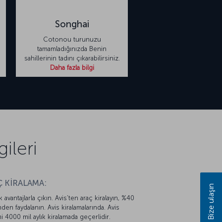
Songhai
a
Cotonou turunuzu
tamamladığınızda Benin
sahillerinin tadını çıkarabilirsiniz.
Daha fazla bilgi
ileri
 KİRALAMA:
Bize ulaşın
k avantajlarla çıkın. Avis’ten araç kiralayın, %40
mden faydalanın. Avis kiralamalarında. Avis
mi 4000 mil aylık kiralamada geçerlidir.