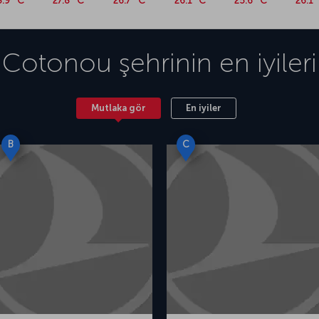
8.9 °C
27.8 °C
26.7 °C
26.1 °C
25.6 °C
26.1 
Cotonou
şehrinin en iyileri
Mutlaka gör
En iyiler
B
C