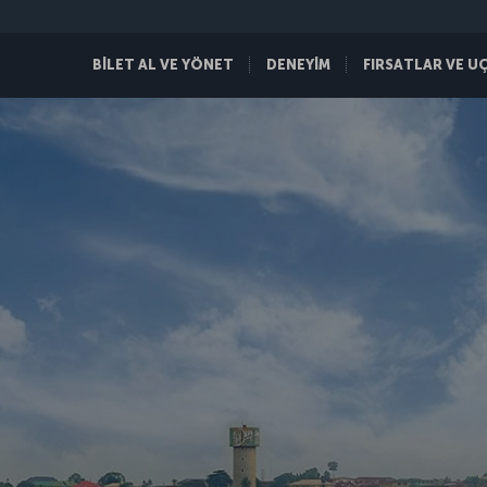
BİLET AL VE YÖNET
DENEYİM
FIRSATLAR VE U