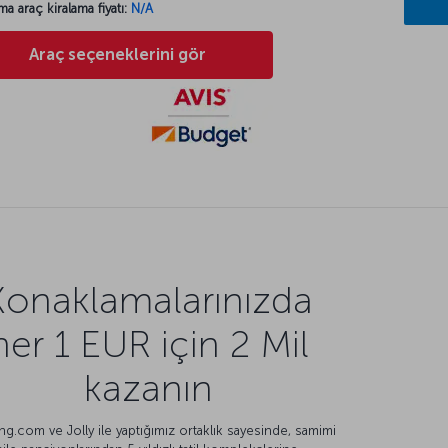
ma araç kiralama fiyatı:
N/A
Araç seçeneklerini gör
Konaklamalarınızda
her 1 EUR için 2 Mil
kazanın
g.com ve Jolly ile yaptığımız ortaklık sayesinde, samimi