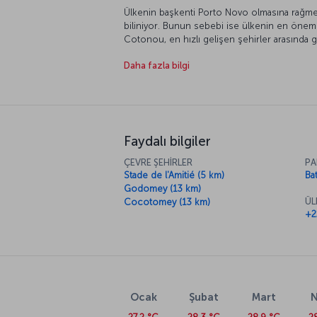
Ülkenin başkenti Porto Novo olmasına rağm
biliniyor. Bunun sebebi ise ülkenin en önem
Cotonou, en hızlı gelişen şehirler arasında g
kültür duraklarıyla son yıllarda şehir popüler 
Daha fazla bilgi
Faydalı bilgiler
ÇEVRE ŞEHİRLER
PA
Stade de l'Amitié (5 km)
Ba
Godomey (13 km)
ÜL
Cocotomey (13 km)
+2
Ocak
Şubat
Mart
N