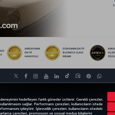
h
AVRUPA’NIN
DÜNYANIN EN İYİ
AVRUP
RLD
EN İYİ
BUSINESS CLASS
UÇAK
SS
HAVAYOLU
İKRAMI
ÖDÜ
Twitter
Facebook
Instagram
Youtube
LinkedIn
Tiktok
Blog
Pinterest
What
FIRSATLAR VE UÇUŞ NOKTALARI
YARDIM
MILES&SMILES
CORPO
 deneyimini hedefleyen farklı görevler üstlenir. Gerekli çerezler,
 kullanılmasını sağlar. Performans çerezleri, kullanıcıların sitede
ormansını iyileştirir. İşlevsellik çerezleri, kullanıcıların sitedeki
azarlama çerezleri, promosyon ve sosyal medya bilgilerini
k
Gizlilik ve Çerez Politikası
Yasal Uyarı
Yolcu Hakları