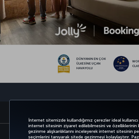
DÜNYANIN EN ÇOK
WO
ÜLKESİNE UÇAN
CLA
HAVAYOLU
BİLET AL VE YÖNET
DENEYİM
İnternet sitemizde kullandığımız çerezler ideal kullanıcı
internet sitesinin ziyaret edilebilmesini ve özelliklerinin
gezinme alışkanlıklarını inceleyerek internet sitesinin perf
seçimlerini tanıyarak sitede gezinmeyi kolaylaştırır. P
Bilgi Toplumu Hizmetleri
Erişilebilirli