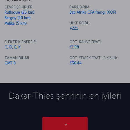
ÇEVRE ŞEHİRLER
PARA BİRİMİ
Rufisque (26 km)
Batı Afrika CFA frangı (XOF)
Bargny (20 km)
ÜLKE KODU
Malika (5 km)
+221
ELEKTRİK ENERJİSİ
ORT. KAHVE FİYATI
C, D, E, K
€1.98
ZAMAN DİLİMİ
ORT. YEMEK FİYATI (2 KİŞİLİK)
GMT 0
€30.44
Dakar-Thies
şehrinin en iyileri