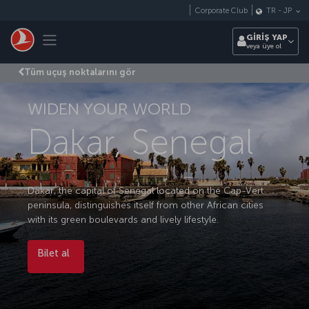
Skip to main content
Corporate Club
TR
-
JP
Toggle navigation
GİRİŞ YAP
veya üye ol
Tüm uçuş noktalarını gör
WIDEN YOUR WORLD
Dakar, Senegal
Dakar, the capital of Senegal located on the Cap-Vert
peninsula, distinguishes itself from other African cities
with its green boulevards and lively lifestyle.
Bilet al