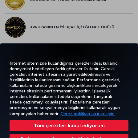
AVRUPA’NIN EN İYİ UÇAK İÇİ EĞLENCE ÖDÜLÜ
AVRUPA’NIN EN İYİ YİYECEK ve İÇECEK ÖDÜLÜ
İnternet sitemizde kullandığımız çerezler ideal kullanıcı
deneyimini hedefleyen farklı görevler üstlenir. Gerekli
çerezler, internet sitesinin ziyaret edilebilmesini ve
özelliklerinin kullanılmasını sağlar. Performans çerezleri,
kullanıcıların sitede gezinme alışkanlıklarını inceleyerek
Twitter
Facebook
Instagram
Youtube
LinkedIn
Tiktok
Blog
Pinterest
What
internet sitesinin performansını iyileştirir. İşlevsellik
çerezleri, kullanıcıların sitedeki seçimlerini tanıyarak
sitede gezinmeyi kolaylaştırır. Pazarlama çerezleri,
BİLET
FIRSATLAR
CORPORA
AL VE
DENEYİM
VE UÇUŞ
YARDIM
MILES&SMILES
promosyon ve sosyal medya bilgilerini kullanarak uygun
CLUB
YÖNET
NOKTALARI
kampanyaları haber verir.
Çerez politikamızı inceleyin.
Tüm çerezleri kabul ediyorum
Bilgi Toplumu Hizmetleri
Erişilebilirlik
Gizlilik ve Çerez Politikası
Yasal Uyarı
Yolcu Hakları