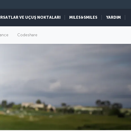
IRSATLAR VE UÇUŞ NOKTALARI
MILES&SMILES
YARDIM
liance
Codeshare