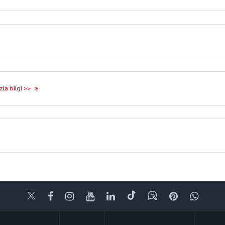
zla bilgi >>
Twitter
Facebook
Instagram
Youtube
LinkedIn
Tiktok
Blog
Pinterest
What