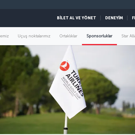
BİLET AL VE YÖNET
DENEYİM
F
yemiz
Uçuş noktalarımız
Ortaklıklar
Sponsorluklar
Star Al