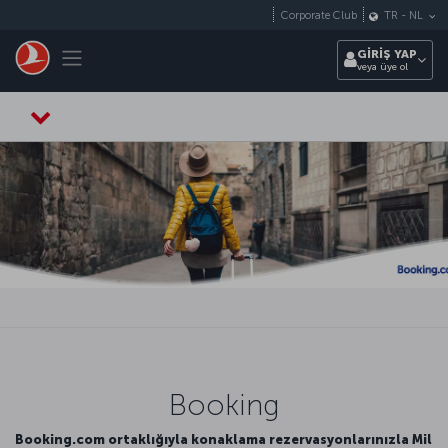
Skip to main content
Corporate Club
TR
-
NL
Toggle navigation
GİRİŞ YAP
veya üye ol
Booking
Booking.com ortaklığıyla konaklama rezervasyonlarınızla Mil