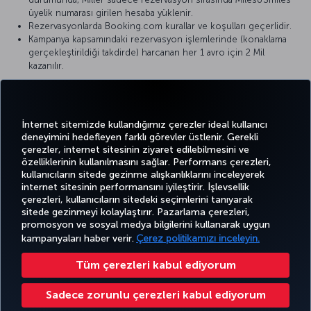
üyelik numarası girilen hesaba yüklenir.
Rezervasyonlarda Booking.com kurallar ve koşulları geçerlidir.
Kampanya kapsamındaki rezervasyon işlemlerinde (konaklama
gerçekleştirildiği takdirde) harcanan her 1 avro için 2 Mil
kazanılır.
Henüz Miles&Smiles üyesi değil misiniz?
Ücretsiz kaydolun!
Sorularınız için bizimle bu
bağlantı
üzerinden iletişime geçebilirsiniz.
İnternet sitemizde kullandığımız çerezler ideal kullanıcı
deneyimini hedefleyen farklı görevler üstlenir. Gerekli
çerezler, internet sitesinin ziyaret edilebilmesini ve
özelliklerinin kullanılmasını sağlar. Performans çerezleri,
kullanıcıların sitede gezinme alışkanlıklarını inceleyerek
Twitter
Facebook
Instagram
Youtube
LinkedIn
Tiktok
Blog
Pinterest
What
internet sitesinin performansını iyileştirir. İşlevsellik
çerezleri, kullanıcıların sitedeki seçimlerini tanıyarak
sitede gezinmeyi kolaylaştırır. Pazarlama çerezleri,
BİLET
FIRSATLAR
TURKISH
promosyon ve sosyal medya bilgilerini kullanarak uygun
AL VE
DENEYİM
VE UÇUŞ
YARDIM
AIRLINES
MILES&SMILES
YÖNET
NOKTALARI
HOLIDAYS
kampanyaları haber verir.
Çerez politikamızı inceleyin.
Tüm çerezleri kabul ediyorum
Bilgi Toplumu Hizmetleri
Erişilebilirlik
Gizlilik ve Çerez Politikası
Yasal Uyarı
Yolcu Hakları
Sadece zorunlu çerezleri kabul ediyorum
Çerez Ayarlarını Değiştir