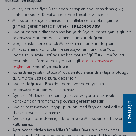
Kurallar ve koşullar
Miller, net oda fiyatı üzerinden hesaplanır ve konaklama çıkış
tarihi sonrası 8-12 hafta içerisinde hesabınıza işlenir.
Miles&Smiles üye numarasının mutlaka örnekteki biçimde
girmesi gerekmektedir. Örnek:
TK123456789
Üye numarası girilmeden yapılan ya da üye numarası yanlış girilen
rezervasyonlar için Mil kazanımı mümkün değildir.
Geçmiş işlemlere dönük Mil kazanımı mümkün değildir.
Mil kazanımına konu olan rezervasyonlar, Türk Hava Yolları
logosunun sayfa üstünde açıkça görüldüğü Türk Hava Yolları
çevrimiçi platformlarında yer alan ilgili
otel rezervasyonu
bağlantıları
aracılığıyla yapılmalıdır.
Konaklama yapılan otelle Miles&Smiles arasında anlaşma olduğu
durumlarda üstteki kural geçerlidir.
Üyeler doğrudan Booking.com üzerinden yapılan
rezervasyonlar için Mil kazanamaz.
Üyelerin Mil kazanmak için ilgili rezervasyonu kullanarak
konaklamalarını tamamlamış olması gerekmektedir.
Bize ulaşın
Üyeler rezervasyonun yapılıp kullanılmadığı ya da iptal edildiği
durumlarda mil kazanamaz.
Üyeler aynı konaklama için birden fazla Miles&Smiles hesabı
kullanamaz.
Aynı odada birden fazla Miles&Smiles üyesinin konaklaması
durumunda, Miller sadece rezervasyon sırasında Miles&Smiles