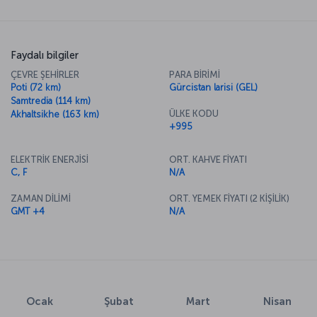
sokaklarında gezerken kendinizi bir Avrupa şehrinde
hissedeceğiniz Batum’u daha yakından tanımaya davet ediyoruz.
Faydalı bilgiler
ÇEVRE ŞEHİRLER
PARA BİRİMİ
Poti (72 km)
Gürcistan larisi (GEL)
Samtredia (114 km)
ÜLKE KODU
Akhaltsikhe (163 km)
+995
ELEKTRİK ENERJİSİ
ORT. KAHVE FİYATI
C, F
N/A
ZAMAN DİLİMİ
ORT. YEMEK FİYATI (2 KİŞİLİK)
GMT +4
N/A
Ocak
Şubat
Mart
Nisan