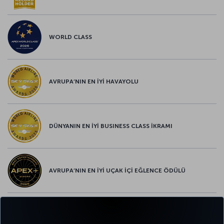
WORLD CLASS
AVRUPA’NIN EN İYİ HAVAYOLU
DÜNYANIN EN İYİ BUSINESS CLASS İKRAMI
AVRUPA’NIN EN İYİ UÇAK İÇİ EĞLENCE ÖDÜLÜ
AVRUPA’NIN EN İYİ YİYECEK ve İÇECEK ÖDÜLÜ