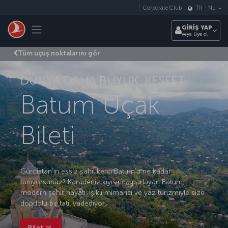
Skip to main content
Corporate Club
TR
-
NL
Toggle navigation
GİRİŞ YAP
veya üye ol
Tüm uçuş noktalarını gör
DÜNYA DAHA BÜYÜK. KEŞFET.
Batum Uçak
Bileti
Gürcistan’ın eşsiz sahil kenti Batum’u ne kadar
tanıyorsunuz? Karadeniz kıyısında parlayan Batum;
modern şehir hayatı, ışıklı mimarisi ve yaz turizmiyle size
dopdolu bir tatil vadediyor.
Bilet al