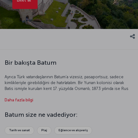
Bir bakışta Batum
Ayrıca Türk vatandaşlarının Batum’a vizesiz, pasaportsuz, sadece
kimlikleriyle girebildiğini de hatırlatalım. Bir Yunan kolonisi olarak
Batis ismiyle kurulan kent 17. yüzyılda Osmanlı, 1873 yılında ise Rus
hâkimiyetine girdi. Daha sonra tekrar Türkiye sınırlarına dâhil olsa da
Daha fazla bilgi
bu çok sürmedi ve Batum tekrar Sovyetler Birliği’ne dâhil oldu.
Bugün Gürcistan sınırları içinde bulunan liman kenti, Azeri
petrolünün dünyaya yayılması açısından kilit konumda bulunuyor.
Batum size ne vadediyor:
Batum, dil konusunda hiç zorluk çekmeyeceğiniz bir şehir. Çünkü
son yıllarda hızla artan turizm trafiğinden dolayı şehrin sakinlerinin
neredeyse yarısı Türkçe konuşabiliyor. Sizi, mimari harikası yeni
Tarih ve sanat
Plaj
Eğlence ve alışveriş
binaların hızla çoğaldığı, Karadeniz’in eşsiz güzelliğiyle büyüleyen,