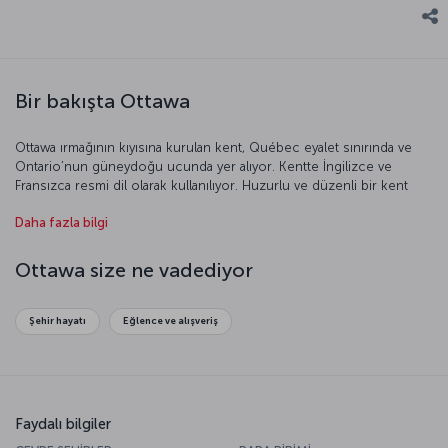
Bir bakışta Ottawa
Ottawa ırmağının kıyısına kurulan kent, Québec eyalet sınırında ve
Ontario’nun güneydoğu ucunda yer alıyor. Kentte İngilizce ve
Fransızca resmi dil olarak kullanılıyor. Huzurlu ve düzenli bir kent
olan Ottawa, dünyada yaşam kalitesinin en yüksek olduğu kentler
Daha fazla bilgi
arasında üst sıralarda.
Ottawa size ne vadediyor
Şehir hayatı
Eğlence ve alışveriş
Faydalı bilgiler