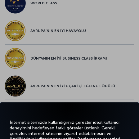
WORLD CLASS
AVRUPA’NIN EN İYİ HAVAYOLU
DÜNYANIN EN İYİ BUSINESS CLASS İKRAMI
AVRUPA’NIN EN İYİ UÇAK İÇİ EĞLENCE ÖDÜLÜ
AVRUPA’NIN EN İYİ YİYECEK ve İÇECEK ÖDÜLÜ
İnternet sitemizde kullandığımız çerezler ideal kullanıcı
deneyimini hedefleyen farklı görevler üstlenir. Gerekli
çerezler, internet sitesinin ziyaret edilebilmesini ve