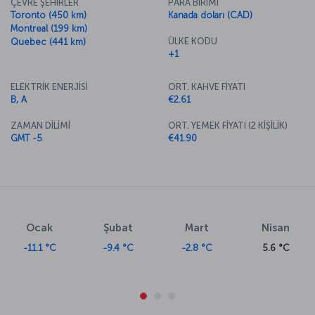
ÇEVRE ŞEHİRLER
PARA BİRİMİ
Toronto (450 km)
Kanada doları (CAD)
Montreal (199 km)
ÜLKE KODU
Quebec (441 km)
+1
ELEKTRİK ENERJİSİ
ORT. KAHVE FİYATI
B, A
€2.61
ZAMAN DİLİMİ
ORT. YEMEK FİYATI (2 KİŞİLİK)
GMT -5
€41.90
Ocak
Şubat
Mart
Nisan
-11.1 °C
-9.4 °C
-2.8 °C
5.6 °C