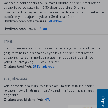
katından binebileceğiniz 97 numaralı otobüslerle şehir merkezine
ulaşabilir, bu yolculuk için 3.30 dolar ödersiniz. Biletinizi
havalimanındaki ulaşım masasından satın alabilirsiniz. Şehir merkezine
otobüsle yolculuğunuz yaklaşık 30 dakika sürer.
Havalimanından ortalama süre:
30 dakika
Havalimanından uzaklık:
18 km
TAKSİ:
Otobüs bekleyerek zaman kaybetmek istemiyorsanız havalimanının
geliş terminalinin dışında bekleyen taksilerle şehir merkezine
ulaşabilirsiniz. Şehir merkezine ulaşımın bedeli 29 dolardır ve
yolculuğunuz yaklaşık 20 dakika sürer.
Ortalama taksi fiyatı:
29 Kanada doları
ARAÇ KİRALAMA:
Yola ek avantajlarla çıkın. Avis’ten araç kiralayın, %40 indirimden
faydalanın. Avis kiralamalarında. Avis indirimi 4000 mil aylık kiralamada
geçerlidir.
Bize ulaşın
Ortalama araç kiralama fiyatı:
N/A