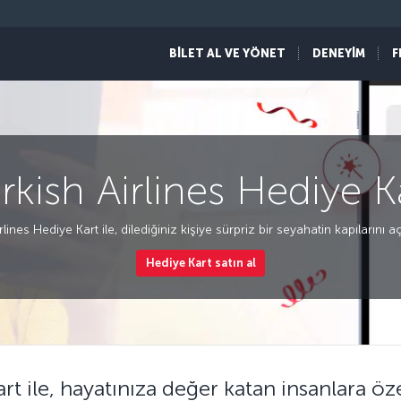
BİLET AL VE YÖNET
DENEYİM
F
rkish Airlines Hediye K
lines Hediye Kart ile, dilediğiniz kişiye sürpriz bir seyahatin kapılarını aç
Hediye Kart satın al
rt ile, hayatınıza değer katan insanlara ö