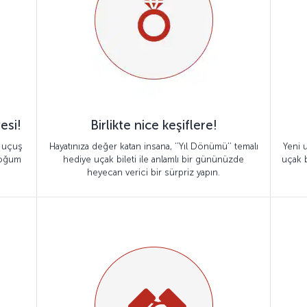
esi!
Birlikte nice keşiflere!
r uçuş
Hayatınıza değer katan insana, ‘’Yıl Dönümü’’ temalı
Yeni u
Doğum
hediye uçak bileti ile anlamlı bir gününüzde
uçak b
heyecan verici bir sürpriz yapın.