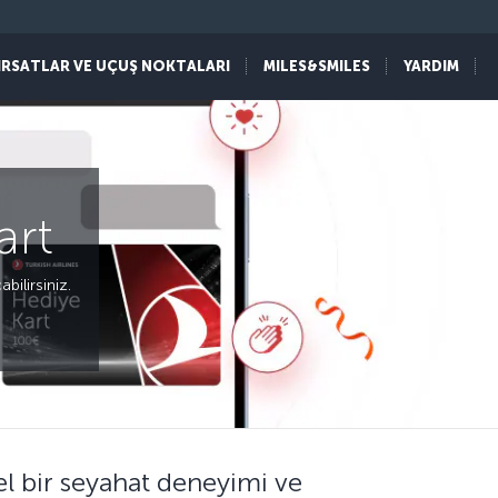
IRSATLAR VE UÇUŞ NOKTALARI
MILES&SMILES
YARDIM
art
abilirsiniz.
zel bir seyahat deneyimi ve