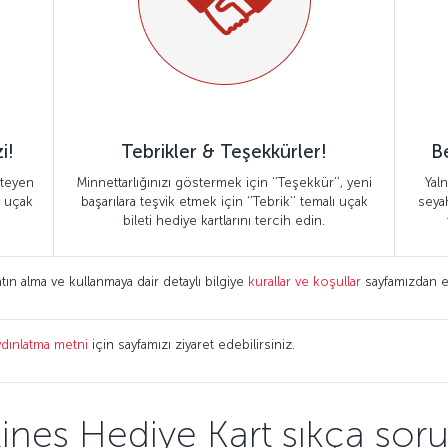
i!
Tebrikler & Teşekkürler!
Be
steyen
Minnettarlığınızı göstermek için ‘’Teşekkür’’, yeni
Yaln
ı uçak
başarılara teşvik etmek için ‘’Tebrik’’ temalı uçak
seya
bileti hediye kartlarını tercih edin.
tın alma ve kullanmaya dair detaylı bilgiye
kurallar ve koşullar
sayfamızdan er
ydınlatma metni
için sayfamızı ziyaret edebilirsiniz.
lines Hediye Kart sıkça sor