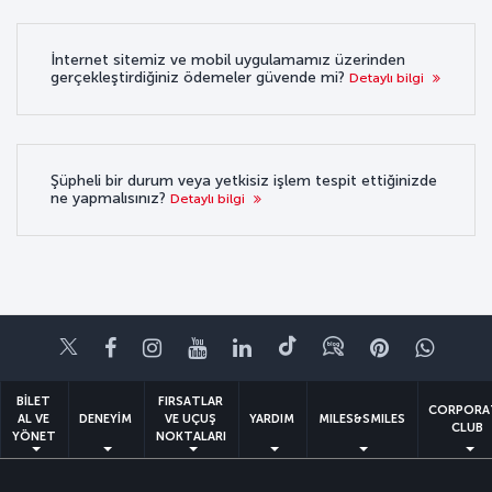
İnternet sitemiz ve mobil uygulamamız üzerinden
gerçekleştirdiğiniz ödemeler güvende mi?
Detaylı bilgi
Şüpheli bir durum veya yetkisiz işlem tespit ettiğinizde
ne yapmalısınız?
Detaylı bilgi
Twitter
Facebook
Instagram
Youtube
LinkedIn
Tiktok
Blog
Pinterest
What
BİLET
FIRSATLAR
CORPORA
AL VE
DENEYİM
VE UÇUŞ
YARDIM
MILES&SMILES
CLUB
YÖNET
NOKTALARI