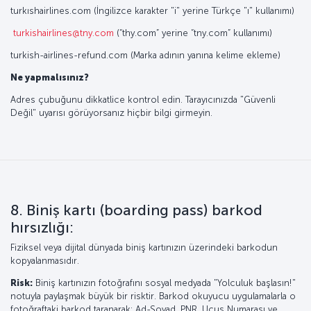
turkıshairlines.com (İngilizce karakter "i" yerine Türkçe "ı" kullanımı)
turkishairlines@tny.com
(“thy.com” yerine “tny.com” kullanımı)
turkish-airlines-refund.com (Marka adının yanına kelime ekleme)
Ne yapmalısınız?
Adres çubuğunu dikkatlice kontrol edin. Tarayıcınızda "Güvenli
Değil" uyarısı görüyorsanız hiçbir bilgi girmeyin.
8. Biniş kartı (boarding pass) barkod
hırsızlığı:
Fiziksel veya dijital dünyada biniş kartınızın üzerindeki barkodun
kopyalanmasıdır.
Risk:
Biniş kartınızın fotoğrafını sosyal medyada "Yolculuk başlasın!"
notuyla paylaşmak büyük bir risktir. Barkod okuyucu uygulamalarla o
fotoğraftaki barkod taranarak; Ad-Soyad, PNR, Uçuş Numarası ve