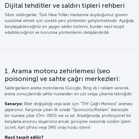
Dijital tehditler ve saldırı tipleri rehberi
Siber saldırganlar, Türk Hava Yolları markasına duyduğunuz güveni
suiistimal etmek için sürekli yeni yöntemler geliştirmektedir. Aşağıda,
karşılaşabileceğiniz en yaygın saldırı türlerini, bunları nasıl tespit
edebileceğinizi ve korunma yöntemlerini detaylandırdık.
1. Arama motoru zehirlemesi (seo
poisoning) ve sahte çağrı merkezleri:
Saldırganların arama motorlarına (Google, Bing vb.) reklam vererek,
arama sonuçlarında sahte numaraları en üst sıraya çıkarma tekniğidir.
Senaryo:
Bilet değişikliği veya iade için "THY Çağrı Merkezi" araması
yaparsınız. Karşınıza çıkan ilk sırada "Sponsorlu/Reklam" ibaresiyle
bir numara çıkar (Örn: 0850 xxx xx xx). Aradığınızda, profesyonel bir
karşılama anonsu duyarsınız ancak görüşme sırasında sizden işlem
ücreti, kart şifresi veya SMS onay kodu istenir.
Nasıl tespit edilir?