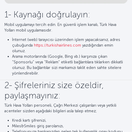
1- Kaynağı doğrulayın:
Mobil uygulamayı tercih edin. En güvenli işlem kanalı, Türk Hava
Yolları mobil uygulamasıdır.
İnternet (web) tarayıcısı üzerinden işlem yapacaksanız, adres
çubuğunda
https://turkishairlines.com
yazdığından emin
olunuz.
Arama motorlarında (Google, Bing vb.) karşınıza çıkan
"Sponsorlu" veya "Reklam" etiketli bağlantılara tıklarken dikkatli
olunuz. Bu bağlantılar sizi markamızı taklit eden sahte sitelere
yönlendirebilir.
2- Şifreleriniz size özeldir,
paylaşmayınız:
Türk Hava Yolları personeli, Çağrı Merkezi çalışanları veya yetkili
acenteler sizden aşağıdaki bilgileri asla talep etmez;
Kredi kartı şifrenizi,
Miles&Smiles giriş parolanızı,
Telefonunuza bankanızdan gelen tek kullanımlık onay kodunu