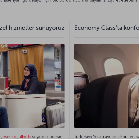
hatleriyle ilgili detaylar için Sık Sorulan Sorular sayfamızı ziyaret edebilirsi
özel hizmetler sunuyoruz
Economy Class’ta konfor
işesiz koşullarda
seyahat etmesini
Türk Hava Yolları ayrıcalıklarını en 