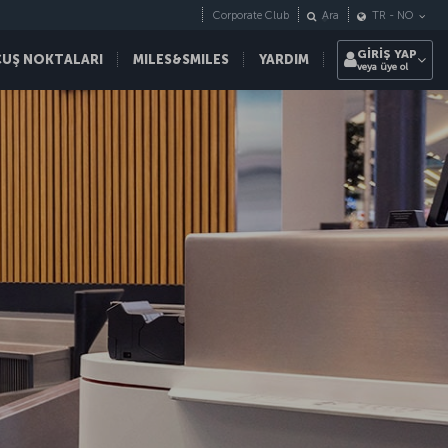
Corporate Club
Ara
TR
-
NO
GİRİŞ YAP
ÇUŞ NOKTALARI
MILES&SMILES
YARDIM
veya üye ol