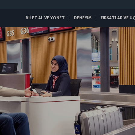
BİLET AL VE YÖNET
DENEYİM
FIRSATLAR VE U