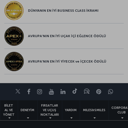
DÜNYANIN EN İYİ BUSINESS CLASS İKRAMI
AVRUPA’NIN EN İYİ UÇAK İÇİ EĞLENCE ÖDÜLÜ
AVRUPA’NIN EN İYİ YİYECEK ve İÇECEK ÖDÜLÜ
Twitter
Facebook
Instagram
Youtube
LinkedIn
Tiktok
Blog
Pinterest
What
BİLET
FIRSATLAR
CORPORA
AL VE
DENEYİM
VE UÇUŞ
YARDIM
MILES&SMILES
CLUB
YÖNET
NOKTALARI