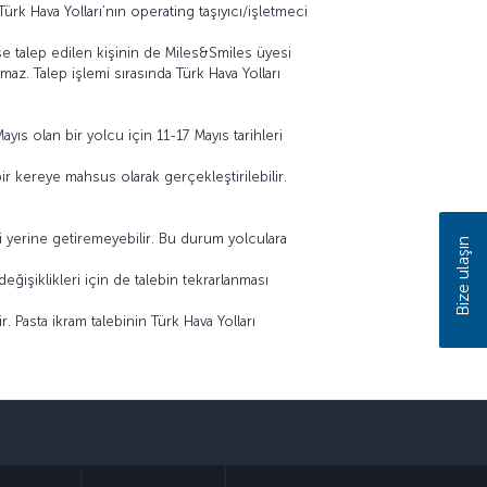
ürk Hava Yolları’nın operating taşıyıcı/işletmeci
se talep edilen kişinin de Miles&Smiles üyesi
maz. Talep işlemi sırasında Türk Hava Yolları
ıs olan bir yolcu için 11-17 Mayıs tarihleri
ir kereye mahsus olarak gerçekleştirilebilir.
i yerine getiremeyebilir. Bu durum yolculara
Bize ulaşın
eğişiklikleri için de talebin tekrarlanması
r. Pasta ikram talebinin Türk Hava Yolları
sapp