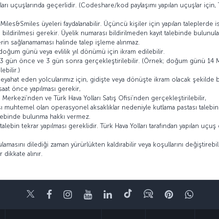
arı uçuşlarında geçerlidir. (Codeshare/kod paylaşımı yapılan uçuşlar için, T
iles&Smiles üyeleri faydalanabilir. Üçüncü kişiler için yapılan taleplerde i
 bildirilmesi gerekir. Üyelik numarası bildirilmeden kayıt talebinde bulunula
gilerin sağlanamaması halinde talep işleme alınmaz.
doğum günü veya evlilik yıl dönümü için ikram edilebilir.
 3 gün önce ve 3 gün sonra gerçekleştirilebilir. (Örnek; doğum günü 14 May
ebilir.)
seyahat eden yolcularımız için, gidişte veya dönüşte ikram olacak şekilde b
saat önce yapılması gerekir,
ı Merkezi’nden ve Türk Hava Yolları Satış Ofisi’nden gerçekleştirilebilir,
ı muhtemel olan operasyonel aksaklıklar nedeniyle kutlama pastası talebin
 talebinde bulunma hakkı vermez.
lebin tekrar yapılması gereklidir. Türk Hava Yolları tarafından yapılan uçuş d
lamasını dilediği zaman yürürlükten kaldırabilir veya koşullarını değiştirebili
 dikkate alınır.
Twitter
Facebook
Instagram
Youtube
LinkedIn
Tiktok
Blog
Pinterest
What