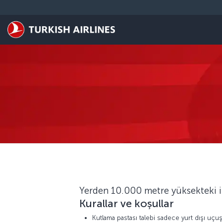
Skip to main content
Yerden 10.000 metre yüksekteki ik
Kurallar ve koşullar
Kutlama pastası talebi sadece yurt dışı uçuşl