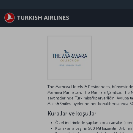
Skip to main content
The Marmara Hotels & Residences, bünyesinde b
Marmara Manhattan, The Marmara Çamlıca, The Mar
seyahatlerinde Türk misafirperverliğini Avrupa 
Miles&Smiles üyelerine her konaklamalarında 50
Kurallar ve koşullar
Özel indirimlerle yapılan konaklamalar (acent
Konaklama başına 500 Mil kazanılır. Birbiri