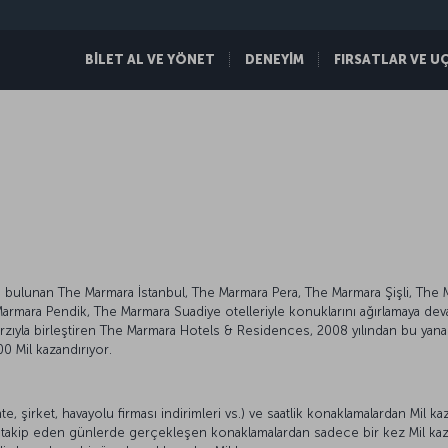
BİLET AL VE YÖNET
DENEYİM
FIRSATLAR VE U
ulunan The Marmara İstanbul, The Marmara Pera, The Marmara Şişli, The 
mara Pendik, The Marmara Suadiye otelleriyle konuklarını ağırlamaya devam
tarzıyla birleştiren The Marmara Hotels & Residences, 2008 yılından bu yan
0 Mil kazandırıyor.
e, şirket, havayolu firması indirimleri vs.) ve saatlik konaklamalardan Mil ka
ni takip eden günlerde gerçekleşen konaklamalardan sadece bir kez Mil kaza