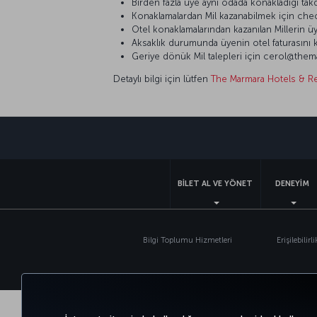
Birden fazla üye aynı odada konakladığı tak
Konaklamalardan Mil kazanabilmek için check
Otel konaklamalarından kazanılan Millerin üy
Aksaklık durumunda üyenin otel faturasını k
Geriye dönük Mil talepleri için cerol@the
Detaylı bilgi için lütfen
The Marmara Hotels & R
BİLET AL VE YÖNET
DENEYİM
Bilgi Toplumu Hizmetleri
Erişilebilirli