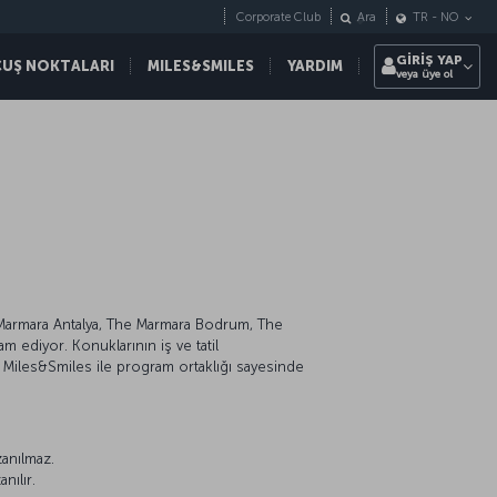
Corporate Club
Ara
TR
-
NO
GİRİŞ YAP
ÇUŞ NOKTALARI
MILES&SMILES
YARDIM
veya üye ol
Marmara Antalya, The Marmara Bodrum, The
 ediyor. Konuklarının iş ve tatil
a Miles&Smiles ile program ortaklığı sayesinde
zanılmaz.
nılır.