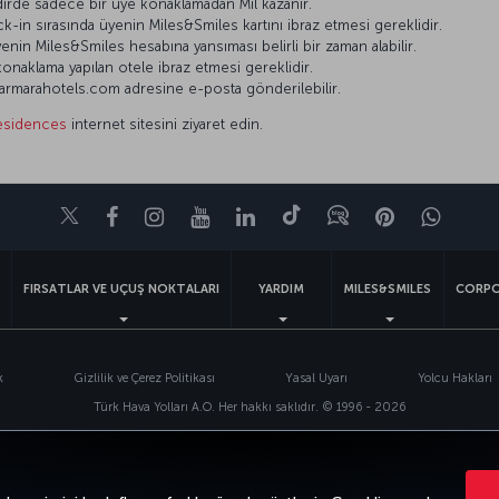
dirde sadece bir üye konaklamadan Mil kazanır.
-in sırasında üyenin Miles&Smiles kartını ibraz etmesi gereklidir.
enin Miles&Smiles hesabına yansıması belirli bir zaman alabilir.
onaklama yapılan otele ibraz etmesi gereklidir.
marmarahotels.com adresine e-posta gönderilebilir.
esidences
internet sitesini ziyaret edin.
Twitter
Facebook
Instagram
Youtube
LinkedIn
Tiktok
Blog
Pinterest
What
FIRSATLAR VE UÇUŞ NOKTALARI
YARDIM
MILES&SMILES
CORPO
k
Gizlilik ve Çerez Politikası
Yasal Uyarı
Yolcu Hakları
Türk Hava Yolları A.O. Her hakkı saklıdır. © 1996 - 2026