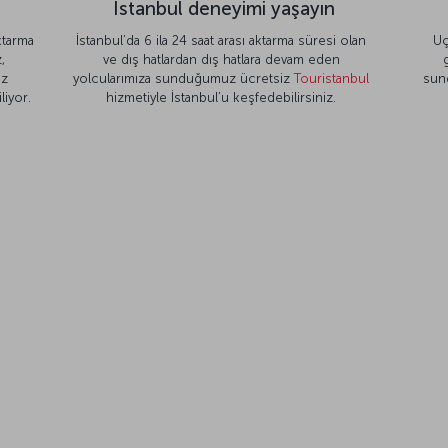
İstanbul deneyimi yaşayın
ktarma
İstanbul’da 6 ila 24 saat arası aktarma süresi olan
Uç
,
ve dış hatlardan dış hatlara devam eden
iz
yolcularımıza sunduğumuz ücretsiz
Touristanbul
sun
liyor.
hizmetiyle İstanbul’u keşfedebilirsiniz.