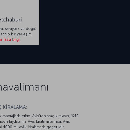
tchaburi
lara, saraylara ve doğal
sahip bir yerleşim.
 fazla bilgi
havalimanı
 KİRALAMA:
k avantajlarla çıkın. Avis’ten araç kiralayın, %40
mden faydalanın. Avis kiralamalarında. Avis
mi 4000 mil aylık kiralamada geçerlidir.