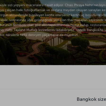
yle sizi yepyeni maceralara davet ediyor. Chao Phraya Nehri’nin kıyıs
ya çalışan halkı fotoğraflamak ve asırlara meydan okuyan sarayları k
Özgün atmosferiyle büyüleyen kentte isterseniz kentin üç boyutlu resim
ilir, sonrasında ülke geleneğinde yeri olan thai masajları sayesinde ke
ltürünün sembolü olan göz alıcı tapınaklarında huzur bulup, restoranla
, nefis Tayland Mutfağı lezzetlerini tadabilirsiniz. Üstelik Bangkok’ta 
motor-taksilerle farklı deneyim yaşamanız da mümkün.
Bangkok size