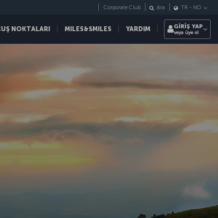
Corporate Club
Ara
TR
-
NO
GİRİŞ YAP
ÇUŞ NOKTALARI
MILES&SMILES
YARDIM
veya üye ol