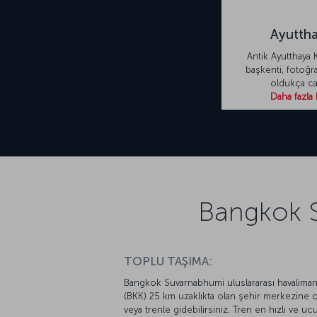
Ayutth
Antik Ayutthaya K
başkenti, fotoğra
oldukça ca
Daha fazla 
Bangkok S
TOPLU TAŞIMA:
Bangkok Suvarnabhumi uluslararası havaliman
(BKK) 25 km uzaklıkta olan şehir merkezine 
veya trenle gidebilirsiniz. Tren en hızlı ve uc