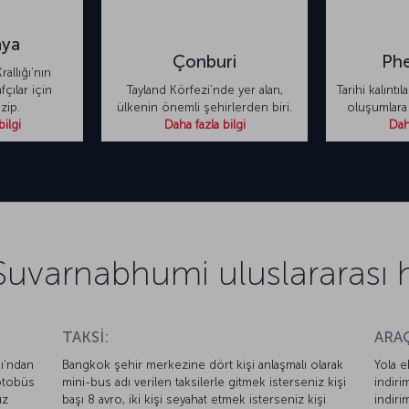
aya
Çonburi
Phe
rallığı’nın
fçılar için
Tayland Körfezi’nde yer alan,
Tarihi kalıntı
zip.
ülkenin önemli şehirlerden biri.
oluşumlara 
bilgi
Daha fazla bilgi
Daha
uvarnabhumi uluslararası 
TAKSİ:
ARAÇ
ı’ndan
Bangkok şehir merkezine dört kişi anlaşmalı olarak
Yola e
otobüs
mini-bus adı verilen taksilerle gitmek isterseniz kişi
indiri
uz
başı 8 avro, iki kişi seyahat etmek isterseniz kişi
indiri