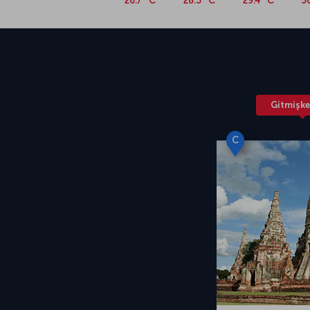
26.7 °C
28.3 °C
29.4 °C
3
Türk Hava Yolları Bangkok uçuşları, şehrin ik
Uluslararası Havalimanı’na gerçekleşiyor. Suv
merkezine ortalama 33 km mesafede yer alıy
bilinen Suvarnabhumi, konforlu dinlenme ve ye
devam ediyor.
Gitmişke
C