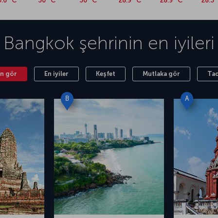
0.6 °C
30 °C
30 °C
28.9 °C
28.9 °C
28.3 
i havalimanından biri olan Suvarnabhumi
arnabhumi Uluslararası Havalimanı, şehir
or. Şehrin en büyük ve modern havalimanı olarak
Bangkok
şehrinin en iyileri
me içme alanlarıyla ziyaretçilerini ağırlamaya
n gör
En iyiler
Keşfet
Mutlaka gör
Tad
B
A