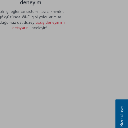
deneyim
ak içi eğlence sistemi, leziz ikramlar,
gökyüzünde Wi-Fi gibi yolcularımıza
duğumuz üst düzey
uçuş deneyiminin
detaylarını
inceleyin!
Bize ulaşın