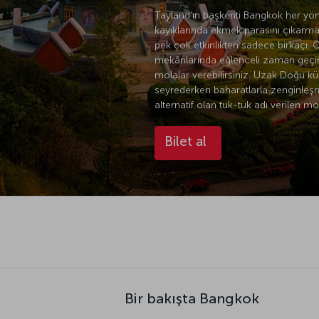
Tayland’ın başkenti Bangkok her yönü
kayıklarında ekmek parasını çıkarma
pek çok etkinlikten sadece birkaçı. 
mekânlarında eğlenceli zaman geçireb
molalar verebilirsiniz. Uzak Doğu kü
seyrederken baharatlarla zenginleşmiş
alternatif olan tuk-tuk adı verilen 
Bilet al
Bir bakışta Bangkok