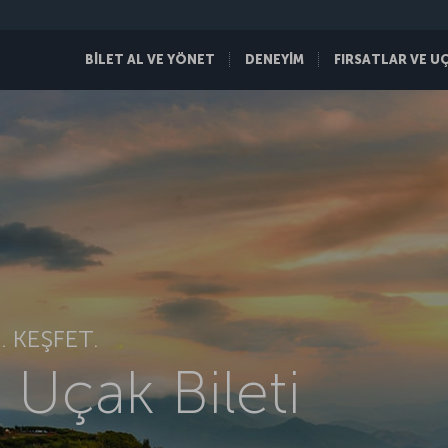
BİLET AL VE YÖNET
DENEYİM
FIRSATLAR VE U
 KEŞFET.
Uçak Bileti