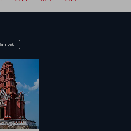
°C
28.3 °C
27.2 °C
26.1 °C
ına bak