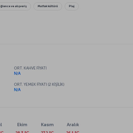
Eğlence ve alışveriş
Mutfak kültürü
Plaj
ORT. KAHVE FİYATI
N/A
ORT. YEMEK FİYATI (2 KİŞİLİK)
N/A
l
Ekim
Kasım
Aralık