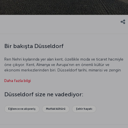
Bir bakışta Düsseldorf
Ren Nehri kıyılarında yer alan kent, özellikle moda ve ticaret hacmiyle
öne çıkıyor. Kent, Almanya ve Avrupa’nın en önemli kültür ve
ekonomi merkezlerinden biri. Düsseldorf tarihi, mimarisi ve zengin
kültürüyle oldukça etkileyici bir kent. Dünyanın en iyi fuarlarına ev
Daha fazla bilgi
sahipliği yapan Düsseldorf, özellikle yabancı turistler tarafından
oldukça ilgi görüyor. Modern mimarisiyle ünlü kent, tarihi dokusunu
da korumayı başarmış görünüyor. Gelin bu etkileyici kente daha
Düsseldorf size ne vadediyor:
yakından bakalım.
Eğlence ve alışveriş
Mutfak kültürü
Şehir hayatı