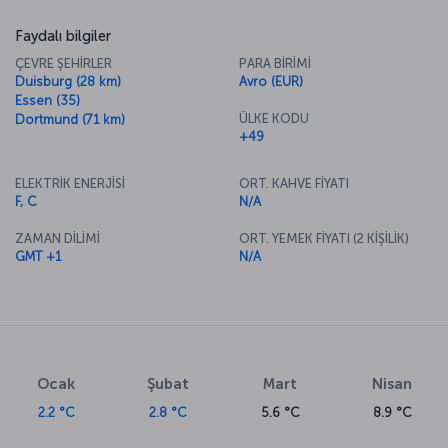
Faydalı bilgiler
ÇEVRE ŞEHİRLER
PARA BİRİMİ
Duisburg (28 km)
Avro (EUR)
Essen (35)
ÜLKE KODU
Dortmund (71 km)
+49
ELEKTRİK ENERJİSİ
ORT. KAHVE FİYATI
F, C
N/A
ZAMAN DİLİMİ
ORT. YEMEK FİYATI (2 KİŞİLİK)
GMT +1
N/A
Ocak
Şubat
Mart
Nisan
2.2 °C
2.8 °C
5.6 °C
8.9 °C