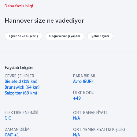
güzelliğini keşfetme fırsatı sunuyor. Kent kaldırımları üzerinde
Daha fazla bilgi
kıvrılarak 3 mil boyunca uzanan ve kentin 36 tarihi eserine uğrayan
Kırmızı İnce Çizgi, herhangi bir rehbere ihtiyaç duymadan şehrin
tarihi güzelliklerini gezmenize imkân sağlıyor. Hannover’in çağrısına
Hannover size ne vadediyor:
kulak verin ve bu kenti keşfetmeye başlayın.
Eğlence ve alışveriş
Doğa ve vahşi yaşam
Şehir hayatı
Faydalı bilgiler
ÇEVRE ŞEHİRLER
PARA BİRİMİ
Bielefeld (119 km)
Avro (EUR)
Brunswick (64 km)
ÜLKE KODU
Salzgitter (69 km)
+49
ELEKTRİK ENERJİSİ
ORT. KAHVE FİYATI
F, C
N/A
ZAMAN DİLİMİ
ORT. YEMEK FİYATI (2 KİŞİLİK)
GMT +1
N/A