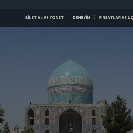
BİLET AL VE YÖNET
DENEYİM
FIRSATLAR VE U