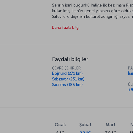
Şehrin ismi bugünkü haliyle ilk kez İmam Rıza’
kullanılmış. İran’ın genel yapısına göre oldu
Safevilere dayanan kültürel zenginliği sayesind
Şehname’nin yazarı Firdevsi’nin de doğduğu k
Daha fazla bilgi
olarak anılıyor.
Faydalı bilgiler
ÇEVRE ŞEHİRLER
PA
Bojnurd (271 km)
İra
Sabzevar (231 km)
ÜL
Sarakhs (185 km)
+9
Ocak
Şubat
Mart
N