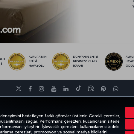
h
AVRUPA’NIN
DÜNYANIN EN İYİ
AVRUP
RLD
EN İYİ
BUSINESS CLASS
UÇAK
SS
HAVAYOLU
İKRAMI
ÖDÜ
Twitter
Facebook
Instagram
Youtube
LinkedIn
Tiktok
Blog
Pinterest
What
FIRSATLAR VE UÇUŞ NOKTALARI
YARDIM
MILES&SMILES
CORPO
 deneyimini hedefleyen farklı görevler üstlenir. Gerekli çerezler,
 kullanılmasını sağlar. Performans çerezleri, kullanıcıların sitede
ormansını iyileştirir. İşlevsellik çerezleri, kullanıcıların sitedeki
azarlama çerezleri, promosyon ve sosyal medya bilgilerini
k
Gizlilik ve Çerez Politikası
Yasal Uyarı
Yolcu Hakları