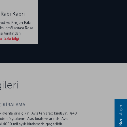
 Rabi Kabri
ad ve Khajeh Rabi
kaligrafi ustası Reza
si tarafından
 fazla bilgi
leri
 KİRALAMA:
Bize ulaşın
k avantajlarla çıkın. Avis’ten araç kiralayın, %40
mden faydalanın. Avis kiralamalarında. Avis
mi 4000 mil aylık kiralamada geçerlidir.