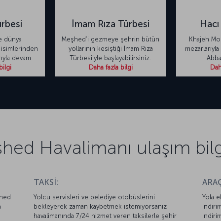
ürbesi
İmam Rıza Türbesi
Hacı
e dünya
Meşhed’i gezmeye şehrin bütün
Khajeh Mor
 isimlerinden
yollarının kesiştiği İmam Rıza
mezarlarıyla 
rıyla devam
Türbesi’yle başlayabilirsiniz.
Abba
bilgi
Daha fazla bilgi
Daha
hed Havalimanı ulaşım bilgi
TAKSİ:
ARAÇ
şhed
Yolcu servisleri ve belediye otobüslerini
Yola e
a
bekleyerek zaman kaybetmek istemiyorsanız
indiri
havalimanında 7/24 hizmet veren taksilerle şehir
indiri