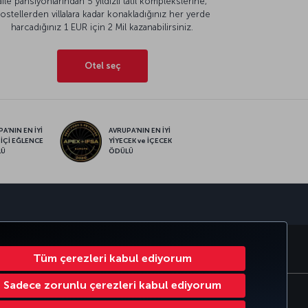
aile pansiyonlarından 5 yıldızlı tatil komplekslerine,
ostellerden villalara kadar konakladığınız her yerde
harcadığınız 1 EUR için 2 Mil kazanabilirsiniz.
Otel seç
A’NIN EN İYİ
AVRUPA’NIN EN İYİ
 İÇİ EĞLENCE
YİYECEK ve İÇECEK
LÜ
ÖDÜLÜ
sapp
RATE CLUB
TÜRK HAVA YOLLARI
Tüm çerezleri kabul ediyorum
Sadece zorunlu çerezleri kabul ediyorum
Çerez Ayarlarını Değiştir