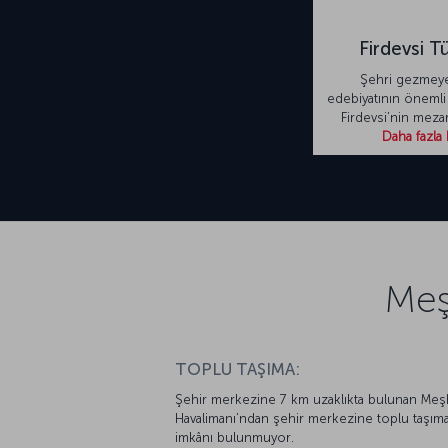
Firdevsi T
Şehri gezmey
edebiyatının önemli
Firdevsi’nin meza
Daha fazla 
Meş
TOPLU TAŞIMA:
Şehir merkezine 7 km uzaklıkta bulunan Me
Havalimanı’ndan şehir merkezine toplu taşım
imkânı bulunmuyor.