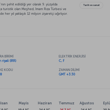
nın şehit edildiği yer olarak 9. yüzyılda
Tarih ve sanat
kça turistik olan Meşhed, İmam Rıza Türbesi ve
e her yıl yaklaşık 12 milyon ziyaretçi ağırlıyor.
ent olan Meşhed, “inancın ve şiirin kutsal kenti”
RA BİRİMİ
ELEKTRİK ENERJİSİ
n riyali (IRR)
C, F
KE KODU
ZAMAN DİLİMİ
8
GMT +3:30
isan
Mayis
Haziran
Temmuz
Ağustos
Eylü