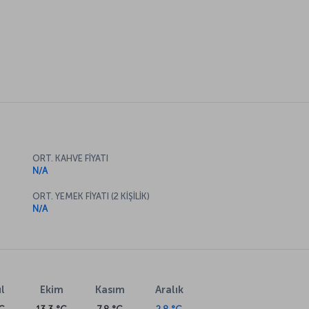
ORT. KAHVE FİYATI
N/A
ORT. YEMEK FİYATI (2 KİŞİLİK)
N/A
l
Ekim
Kasım
Aralık