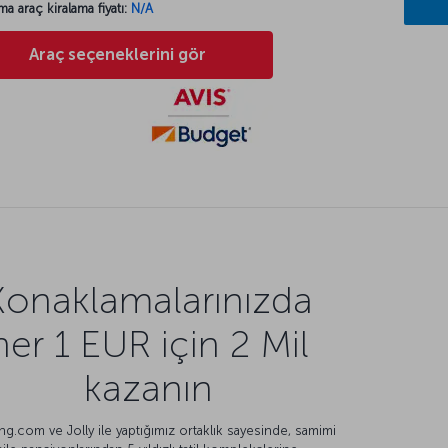
ma araç kiralama fiyatı:
N/A
Araç seçeneklerini gör
Konaklamalarınızda
her 1 EUR için 2 Mil
kazanın
g.com ve Jolly ile yaptığımız ortaklık sayesinde, samimi