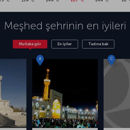
3.9 °C
19.4 °C
24.4 °C
26.7 °C
24.4 °C
20 °
Meşhed
şehrinin en iyileri
Mutlaka gör
En iyiler
Tadına bak
A
C