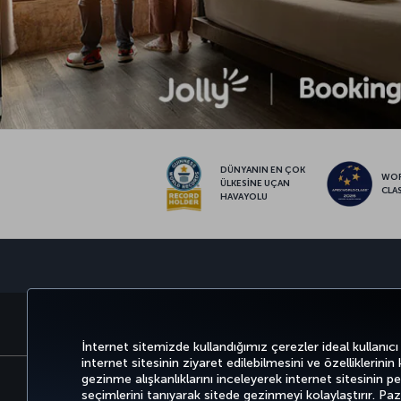
DÜNYANIN EN ÇOK
WO
ÜLKESİNE UÇAN
CLA
HAVAYOLU
BİLET AL VE YÖNET
DENEYİM
İnternet sitemizde kullandığımız çerezler ideal kullanıcı
internet sitesinin ziyaret edilebilmesini ve özelliklerinin
gezinme alışkanlıklarını inceleyerek internet sitesinin perf
seçimlerini tanıyarak sitede gezinmeyi kolaylaştırır. P
Bilgi Toplumu Hizmetleri
Erişilebilirli