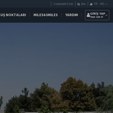
Corporate Club
Ara
TR
-
NO
GİRİŞ YAP
ÇUŞ NOKTALARI
MILES&SMILES
YARDIM
veya üye ol