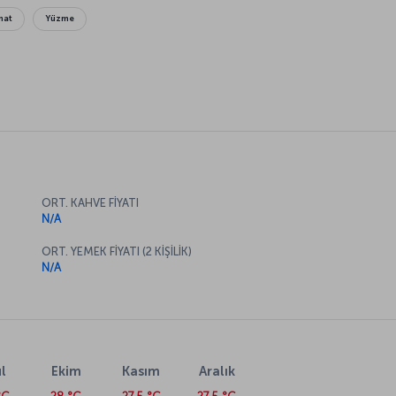
nat
Yüzme
ORT. KAHVE FİYATI
N/A
ORT. YEMEK FİYATI (2 KİŞİLİK)
N/A
l
Ekim
Kasım
Aralık