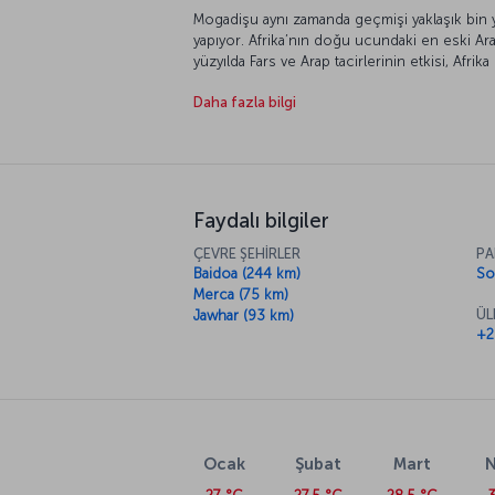
Mogadişu aynı zamanda geçmişi yaklaşık bin yıl
yapıyor. Afrika’nın doğu ucundaki en eski Ar
yüzyılda Fars ve Arap tacirlerinin etkisi, Afrik
çıkmış. Gelin, hem tarihi hem de doğal güzelli
Daha fazla bilgi
Mogadişu’yu daha yakından tanıyalım.
Faydalı bilgiler
ÇEVRE ŞEHİRLER
PA
Baidoa (244 km)
So
Merca (75 km)
ÜL
Jawhar (93 km)
+2
Ocak
Şubat
Mart
N