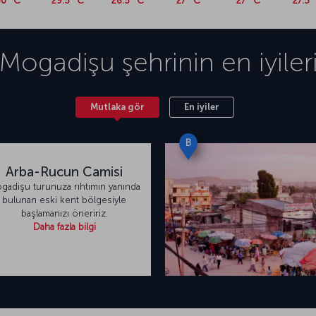
0 °C
29.5 °C
28.5 °C
27 °C
27 °C
27.5 
Mogadişu
şehrinin en iyiler
Mutlaka gör
En iyiler
B
Arba-Rucun Camisi
gadişu turunuza rıhtımın yanında
bulunan eski kent bölgesiyle
başlamanızı öneririz.
Daha fazla bilgi