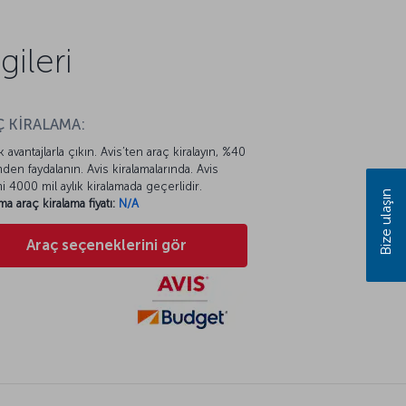
ileri
 KİRALAMA:
k avantajlarla çıkın. Avis’ten araç kiralayın, %40
mden faydalanın. Avis kiralamalarında. Avis
mi 4000 mil aylık kiralamada geçerlidir.
Bize ulaşın
ma araç kiralama fiyatı:
N/A
Araç seçeneklerini gör