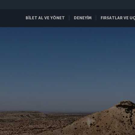
BİLET AL VE YÖNET
DENEYİM
FIRSATLAR VE U