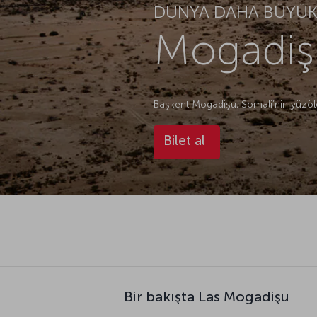
DÜNYA DAHA BÜYÜK.
Mogadişu
Başkent Mogadişu, Somali’nin yüzölç
Bilet al
Bir bakışta Las Mogadişu