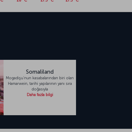
°C
28 °C
27.5 °C
27.5 °C
i
Somaliland
Mogadişu’nun kasabalarından biri olan
Hamarwein, tarihi yapılarının yanı sıra
doğasıyla
Daha fazla bilgi