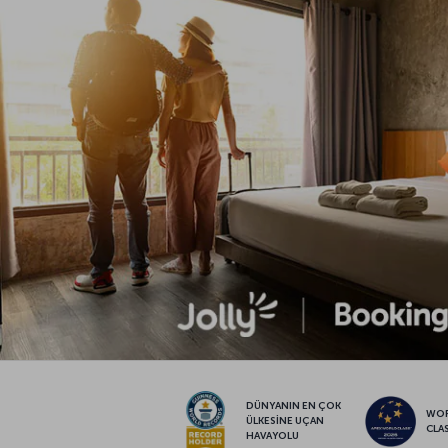
DÜNYANIN EN ÇOK
WO
ÜLKESİNE UÇAN
CLA
HAVAYOLU