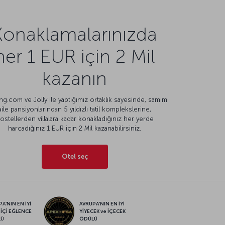
Konaklamalarınızda
her 1 EUR için 2 Mil
kazanın
g.com ve Jolly ile yaptığımız ortaklık sayesinde, samimi
aile pansiyonlarından 5 yıldızlı tatil komplekslerine,
ostellerden villalara kadar konakladığınız her yerde
harcadığınız 1 EUR için 2 Mil kazanabilirsiniz.
Otel seç
A’NIN EN İYİ
AVRUPA’NIN EN İYİ
 İÇİ EĞLENCE
YİYECEK ve İÇECEK
LÜ
ÖDÜLÜ