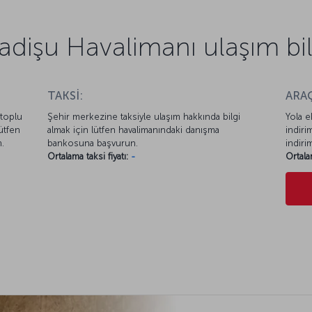
dişu Havalimanı ulaşım bilg
TAKSİ:
ARAÇ
 toplu
Şehir merkezine taksiyle ulaşım hakkında bilgi
Yola e
ütfen
almak için lütfen havalimanındaki danışma
indiri
.
bankosuna başvurun.
indiri
Ortalama taksi fiyatı:
-
Ortala