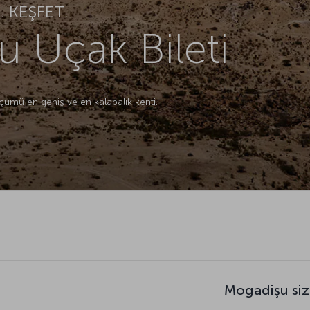
 KEŞFET.
 Uçak Bileti
ümü en geniş ve en kalabalık kenti.
Mogadişu siz