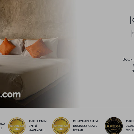
Bookin
h
AVRUPA’NIN
DÜNYANIN EN İYİ
AVRUP
RLD
EN İYİ
BUSINESS CLASS
UÇAK
SS
HAVAYOLU
İKRAMI
ÖDÜ