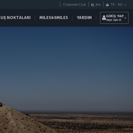
Corporate Club
Ara
TR
-
NO
GİRİŞ YAP
ÇUŞ NOKTALARI
MILES&SMILES
YARDIM
veya üye ol