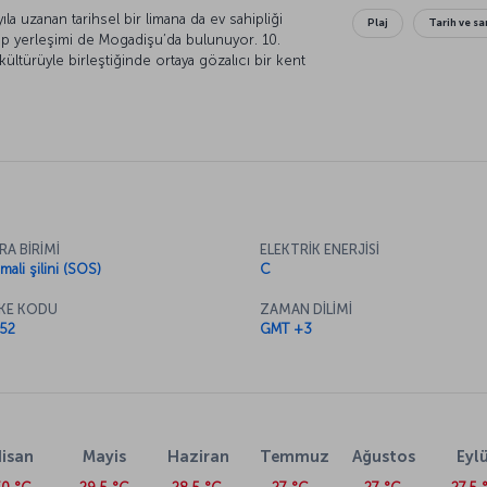
a uzanan tarihsel bir limana da ev sahipliği
Plaj
Tarih ve sa
ap yerleşimi de Mogadişu’da bulunuyor. 10.
a kültürüyle birleştiğinde ortaya gözalıcı bir kent
kleriyle oldukça etkileyici bir Afrika kenti olan
RA BİRİMİ
ELEKTRİK ENERJİSİ
mali şilini (SOS)
C
KE KODU
ZAMAN DİLİMİ
52
GMT +3
isan
Mayis
Haziran
Temmuz
Ağustos
Eylü