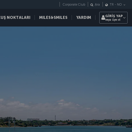
Corporate Club
Ara
TR
-
NO
GİRİŞ YAP
ÇUŞ NOKTALARI
MILES&SMILES
YARDIM
veya üye ol