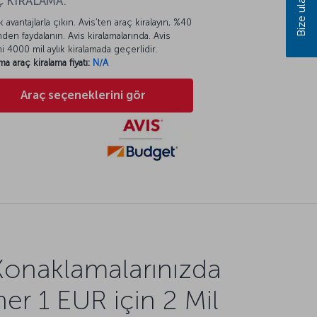
Bize ulaşın
 KİRALAMA:
k avantajlarla çıkın. Avis’ten araç kiralayın, %40
mden faydalanın. Avis kiralamalarında. Avis
mi 4000 mil aylık kiralamada geçerlidir.
ma araç kiralama fiyatı:
N/A
Araç seçeneklerini gör
Konaklamalarınızda
her 1 EUR için 2 Mil