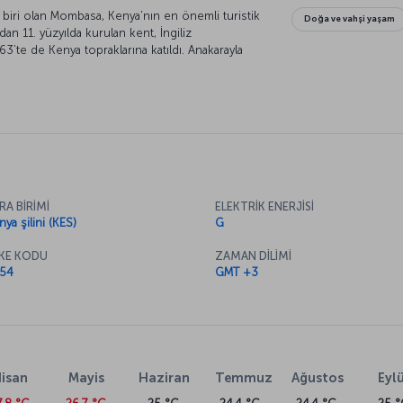
biri olan Mombasa, Kenya’nın en önemli turistik
Doğa ve vahşi yaşam
dan 11. yüzyılda kurulan kent, İngiliz
3’te de Kenya topraklarına katıldı. Anakarayla
kentin en dikkat çekici özelliği ise palmiye
eri ve olağanüstü güzellikteki mercan resifleri.
az fırsatlar sunuyor.
RA BİRİMİ
ELEKTRİK ENERJİSİ
ya şilini (KES)
G
KE KODU
ZAMAN DİLİMİ
54
GMT +3
isan
Mayis
Haziran
Temmuz
Ağustos
Eylü