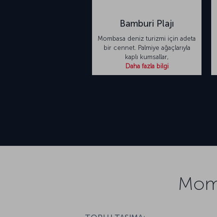
Bamburi Plajı
Mombasa deniz turizmi için adeta
bir cennet. Palmiye ağaçlarıyla
kaplı kumsallar,
Daha fazla bilgi
Momb