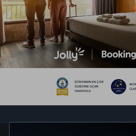
DÜNYANIN EN ÇOK
WO
ÜLKESİNE UÇAN
CLA
HAVAYOLU
BİLET AL VE YÖNET
DENEYİM