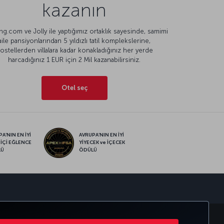
kazanın
g.com ve Jolly ile yaptığımız ortaklık sayesinde, samimi
aile pansiyonlarından 5 yıldızlı tatil komplekslerine,
ostellerden villalara kadar konakladığınız her yerde
harcadığınız 1 EUR için 2 Mil kazanabilirsiniz.
Otel seç
A’NIN EN İYİ
AVRUPA’NIN EN İYİ
 İÇİ EĞLENCE
YİYECEK ve İÇECEK
LÜ
ÖDÜLÜ
sapp
RATE CLUB
TÜRK HAVA YOLLARI