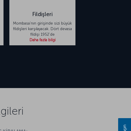
Fildişleri
Mombasa’nın girişinde sizi büyük
fildişleri karşılayacak. Dört devasa
fildişi 1952’de
Daha fazla bilgi
ileri