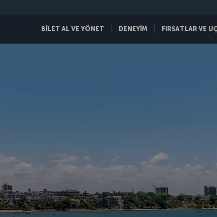
BİLET AL VE YÖNET
DENEYİM
FIRSATLAR VE U