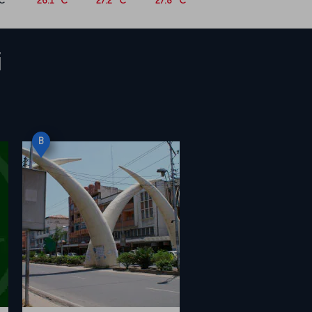
C
26.1 °C
27.2 °C
27.8 °C
i
B