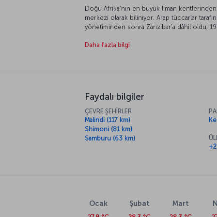
Doğu Afrika’nın en büyük liman kentlerinden 
merkezi olarak biliniyor. Arap tüccarlar tarafın
yönetiminden sonra Zanzibar’a dâhil oldu, 196
bağlantısını köprüler ve feribotlarla sağlayan 
Daha fazla bilgi
ağaçlarıyla süslü, bembeyaz ince kumlu sahill
Bu sebeple kent, dalış meraklıları için bulunm
Faydalı bilgiler
ÇEVRE ŞEHİRLER
PA
Malindi (117 km)
Ken
Shimoni (81 km)
ÜL
Samburu (63 km)
+2
Ocak
Şubat
Mart
N