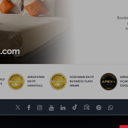
Bookin
h
AVRUPA’NIN
DÜNYANIN EN İYİ
AVRUP
RLD
EN İYİ
BUSINESS CLASS
UÇAK
SS
HAVAYOLU
İKRAMI
ÖDÜ
Twitter
Facebook
Instagram
Youtube
LinkedIn
Tiktok
Blog
Pinterest
What
FIRSATLAR VE UÇUŞ NOKTALARI
YARDIM
MILES&SMILES
CORPO