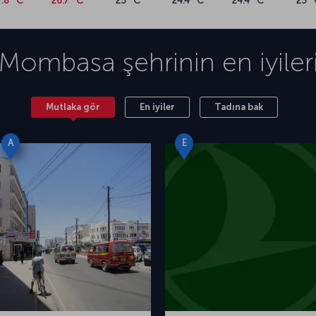
7.8 °C
26.7 °C
25 °C
24.4 °C
24.4 °C
25 °
Mombasa
şehrinin en iyiler
Mutlaka gör
En iyiler
Tadına bak
A
E