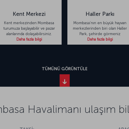
Kent Merkezi
Haller Parkı
Kent merkezinden Mombasa
Mombasa’nın en büyük hayvan
turumuza başlayabilir ve pazar
merkezlerinden biri olan Haller
alanlarında dolaşabilirsiniz.
Park, şehirde görmeniz
Daha fazla bilgi
Daha fazla bilgi
TÜMÜNÜ GÖRÜNTÜLE
asa Havalimanı ulaşım bilg