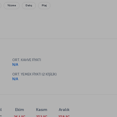
Yüzme
Dalış
Plaj
ORT. KAHVE FİYATI
N/A
ORT. YEMEK FİYATI (2 KİŞİLİK)
N/A
l
Ekim
Kasım
Aralık