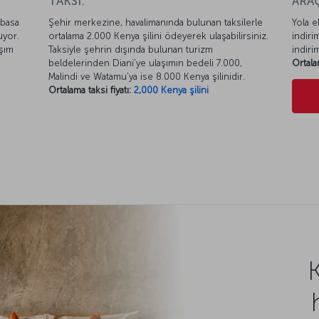
TAKSİ:
ARAÇ
mbasa
Şehir merkezine, havalimanında bulunan taksilerle
Yola e
uyor.
ortalama 2.000 Kenya şilini ödeyerek ulaşabilirsiniz.
indiri
aşım
Taksiyle şehrin dışında bulunan turizm
indiri
beldelerinden Diani’ye ulaşımın bedeli 7.000,
Ortala
Malindi ve Watamu’ya ise 8.000 Kenya şilinidir.
Ortalama taksi fiyatı:
2,000 Kenya şilini