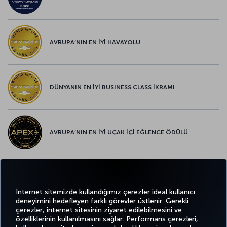
AVRUPA’NIN EN İYİ HAVAYOLU
DÜNYANIN EN İYİ BUSINESS CLASS İKRAMI
AVRUPA’NIN EN İYİ UÇAK İÇİ EĞLENCE ÖDÜLÜ
AVRUPA’NIN EN İYİ YİYECEK ve İÇECEK ÖDÜLÜ
İnternet sitemizde kullandığımız çerezler ideal kullanıcı
deneyimini hedefleyen farklı görevler üstlenir. Gerekli
çerezler, internet sitesinin ziyaret edilebilmesini ve
özelliklerinin kullanılmasını sağlar. Performans çerezleri,