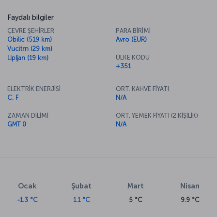
Faydalı bilgiler
ÇEVRE ŞEHİRLER
PARA BİRİMİ
Obilic (519 km)
Avro (EUR)
Vucitrn (29 km)
ÜLKE KODU
Lipljan (19 km)
+351
ELEKTRİK ENERJİSİ
ORT. KAHVE FİYATI
C, F
N/A
ZAMAN DİLİMİ
ORT. YEMEK FİYATI (2 KİŞİLİK)
GMT 0
N/A
Ocak
Şubat
Mart
Nisan
-1.3 °C
1.1 °C
5 °C
9.9 °C