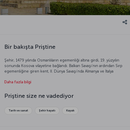
Bir bakışta Priştine
Şehir, 1479 yılında Osmanlıların egemenliği altına girdi, 19. yüzyılın
sonunda Kosova vilayetine bağlandı. Balkan Savaşı’nın ardından Sırp
egemenliğine giren kent, II. Dünya Savaşı’nda Almanya ve İtalya
işgalinde kaldı ve ardından Yugoslavya topraklarına dâhil edildi. 1999-
Daha fazla bilgi
2008 yılları arasında Birleşmiş Milletler kontrolünde kalan şehir,
Kosova’nın 2008 yılında bağımsızlığını ilan etmesiyle başkent oldu.
Bugün hızlı bir gelişim sürecinde olan kent, Kosova’nın her alanda
Priştine size ne vadediyor
merkezi olma özelliği taşıyor.
Tarih ve sanat
Şehir hayatı
Kayak