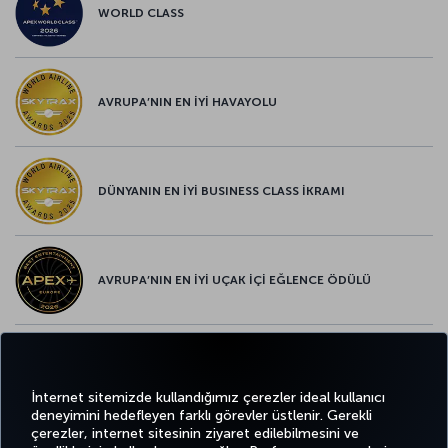
WORLD CLASS
AVRUPA’NIN EN İYİ HAVAYOLU
DÜNYANIN EN İYİ BUSINESS CLASS İKRAMI
AVRUPA’NIN EN İYİ UÇAK İÇİ EĞLENCE ÖDÜLÜ
AVRUPA’NIN EN İYİ YİYECEK ve İÇECEK ÖDÜLÜ
İnternet sitemizde kullandığımız çerezler ideal kullanıcı
deneyimini hedefleyen farklı görevler üstlenir. Gerekli
çerezler, internet sitesinin ziyaret edilebilmesini ve