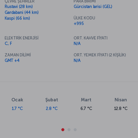
ÇEVRE ŞEHİRLER
PARA BİRİMİ
Rustavi (28 km)
Gürcistan larisi (GEL)
Gardabani (44 km)
ÜLKE KODU
Kaspi (66 km)
+995
ELEKTRİK ENERJİSİ
ORT. KAHVE FİYATI
C, F
N/A
ZAMAN DİLİMİ
ORT. YEMEK FİYATI (2 KİŞİLİK)
GMT +4
N/A
Ocak
Şubat
Mart
Nisan
1.7 °C
2.8 °C
6.7 °C
12.8 °C