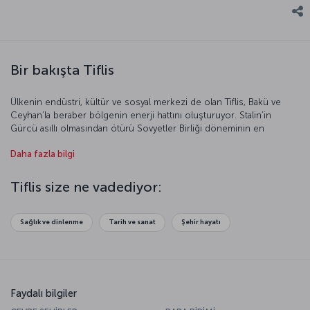
Bir bakışta Tiflis
Ülkenin endüstri, kültür ve sosyal merkezi de olan Tiflis, Bakü ve
Ceyhan’la beraber bölgenin enerji hattını oluşturuyor. Stalin’in
Gürcü asıllı olmasından ötürü Sovyetler Birliği döneminin en
gelişmiş kentlerinden biri olan Tiflis, rejimin yıkılması sonucu
Daha fazla bilgi
yaşanan şiddetli iç savaşla epey yara almış. Günümüzde yüzden fazla
etnik gruba ev sahipliği yapan Tiflis’in bu yaralarını nasıl sardığını
şehri keşfederek görebilirsiniz. Dolambaçlı sokakları, ahşap oymalı
Tiflis size ne vadediyor:
evleri, hareketli restoran ve kafeleri, ihtişamlı kiliseleri ve şehrin yanı
başında yükselen 1700 yıllık Narikala Kalesi ile Tiflis mutlaka
görülmesi gereken şehirler arasında yer alıyor.
Sağlık ve dinlenme
Tarih ve sanat
Şehir hayatı
Faydalı bilgiler