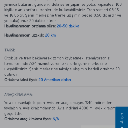
yanında bulunan, günde iki defa sefer yapan ve yolcu kapasitesi 100
kişilik olan konforlu trenleri de kullanabilirsiniz. Tren saatleri 08.45
ve 18.05’tir. Şehir merkezine trenle ulaşımın bedeli 0.50 dolardır ve
yolculuğunuz 20 dakika sürer.
Havalimanından ortalama süre:
20-50 dakika
Havalimanından uzaklık:
20 km
TAKSİ:
Otobüs ve tren bekleyerek zaman kaybetmek istemiyorsanız
havalimanında 7/24 hizmet veren taksilerle şehir merkezine
ulaşabilirsiniz. Şehir merkezine taksiyle ulaşımın bedeli ortalama 20
dolardır.
Ortalama taksi fiyatı:
20 Amerikan doları
ARAÇ KİRALAMA:
Yola ek avantajlarla çıkın. Avis’ten araç kiralayın, %40 indirimden
faydalanın. Avis kiralamalarında. Avis indirimi 4000 mil aylık kiralamada
geçerlidir.
Bize ulaşın
Ortalama araç kiralama fiyatı:
N/A