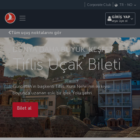
Skip to main content
Corporate Club
TR
-
NO
Toggle navigation
GİRİŞ YAP
veya üye ol
Tüm uçuş noktalarını gör
DÜNYA DAHA BÜYÜK. KEŞFET.
Tiflis Uçak Bileti
Gürcistan’ın başkenti Tiflis, Kura Nehri’nin iki kıyısı
boyunca uzanan eski bir İpek Yolu şehri.
Bilet al