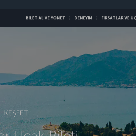
BİLET AL VE YÖNET
DENEYİM
FIRSATLAR VE U
 KEŞFET.
or Uçak Bileti