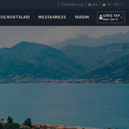
Corporate Club
Ara
TR
-
NO
GİRİŞ YAP
ÇUŞ NOKTALARI
MILES&SMILES
YARDIM
veya üye ol