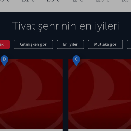
0.9 °C
15.2 °C
19.5 °C
22 °C
22.3 °C
17.5 
Tivat
şehrinin en iyileri
ak
Gitmişken gör
En iyiler
Mutlaka gör
D
C