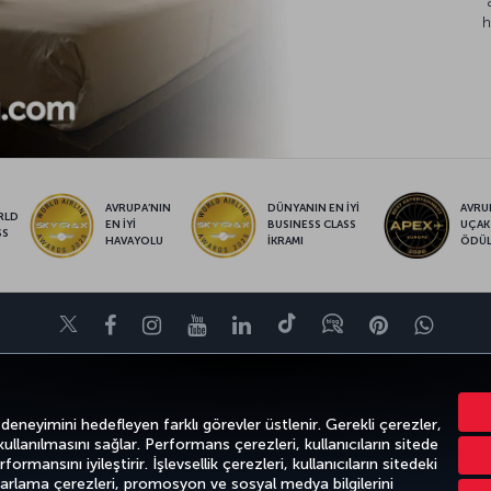
h
AVRUPA’NIN
DÜNYANIN EN İYİ
AVRUP
RLD
EN İYİ
BUSINESS CLASS
UÇAK
SS
HAVAYOLU
İKRAMI
ÖDÜ
Twitter
Facebook
Instagram
Youtube
LinkedIn
Tiktok
Blog
Pinterest
What
FIRSATLAR VE UÇUŞ NOKTALARI
YARDIM
MILES&SMILES
CORPO
 deneyimini hedefleyen farklı görevler üstlenir. Gerekli çerezler,
 kullanılmasını sağlar. Performans çerezleri, kullanıcıların sitede
ormansını iyileştirir. İşlevsellik çerezleri, kullanıcıların sitedeki
azarlama çerezleri, promosyon ve sosyal medya bilgilerini
k
Gizlilik ve Çerez Politikası
Yasal Uyarı
Yolcu Hakları