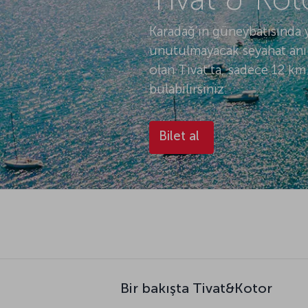
Karadağ’ın güneybatısında ye
unutulmayacak seyahat anıla
olan Tivat’ta, sadece 12 k
bulabilirsiniz.
Bilet al
Bir bakışta Tivat&Kotor