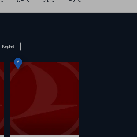
°C
13.4 °C
9.1 °C
4.6 °C
Keşfet
A