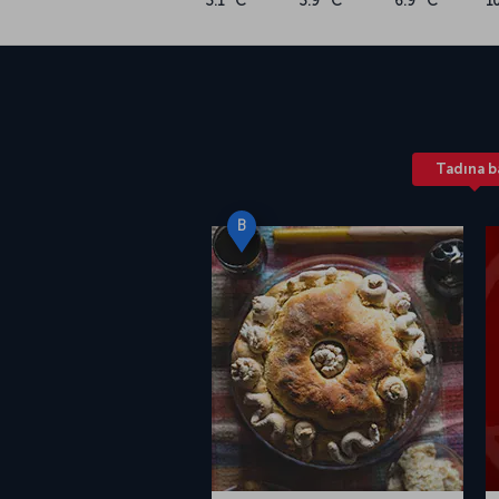
3.1 °C
3.9 °C
6.9 °C
1
Tadına b
B