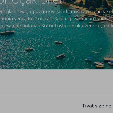
r alan Tivat, upuzun kıyı şeridi, masmavi suları ve etk
rının yeni adresi olacak. Karadağ’ı yakından tanımanı
m mesafede bulunan Kotor başta olmak üzere keşfedi
Tivat size ne