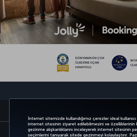
DÜNYANIN EN ÇOK
WO
ÜLKESİNE UÇAN
CLA
HAVAYOLU
BİLET AL VE YÖNET
DENEYİM
İnternet sitemizde kullandığımız çerezler ideal kullanıcı
internet sitesinin ziyaret edilebilmesini ve özelliklerinin
gezinme alışkanlıklarını inceleyerek internet sitesinin perf
seçimlerini tanıyarak sitede gezinmeyi kolaylaştırır. P
Bilgi Toplumu Hizmetleri
Erişilebilirli