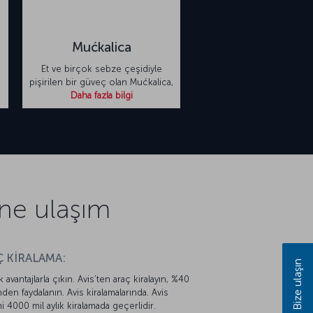
Mućkalica
Et ve birçok sebze çeşidiyle
pişirilen bir güveç olan Mućkalica,
Daha fazla bilgi
ine ulaşım
 KİRALAMA:
Bize ulaşın
k avantajlarla çıkın. Avis’ten araç kiralayın, %40
mden faydalanın. Avis kiralamalarında. Avis
mi 4000 mil aylık kiralamada geçerlidir.