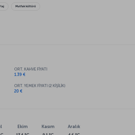
Plaj
Mutfak kültürü
ORT. KAHVE FİYATI
1.39 €
ORT. YEMEK FİYATI (2 KİŞİLİK)
20 €
l
Ekim
Kasım
Aralık