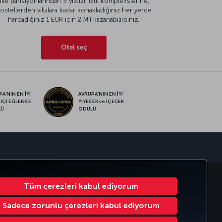
aile pansiyonlarından 5 yıldızlı tatil komplekslerine,
ostellerden villalara kadar konakladığınız her yerde
harcadığınız 1 EUR için 2 Mil kazanabilirsiniz.
Otel seç
A’NIN EN İYİ
AVRUPA’NIN EN İYİ
 İÇİ EĞLENCE
YİYECEK ve İÇECEK
LÜ
ÖDÜLÜ
sapp
RATE CLUB
TÜRK HAVA YOLLARI
Tüm çerezleri kabul ediyorum
Sadece zorunlu çerezleri kabul ediyorum
Çerez Ayarlarını Değiştir