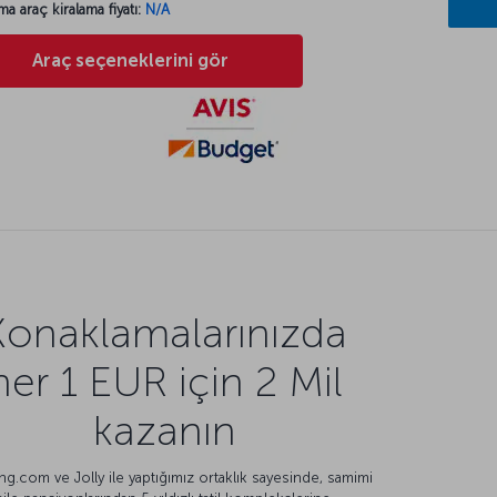
ma araç kiralama fiyatı:
N/A
Araç seçeneklerini gör
Konaklamalarınızda
her 1 EUR için 2 Mil
kazanın
g.com ve Jolly ile yaptığımız ortaklık sayesinde, samimi