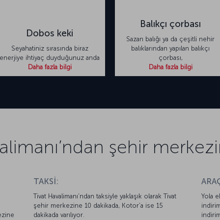
Balıkçı çorbası
Dobos keki
Sazan balığı ya da çeşitli nehir
Seyahatiniz sırasında biraz
balıklarından yapılan balıkçı
enerjiye ihtiyaç duyduğunuz anda
çorbası,
Daha fazla bilgi
Daha fazla bilgi
alimanı’ndan şehir merkez
TAKSİ:
ARAÇ
Tivat Havalimanı’ndan taksiyle yaklaşık olarak Tivat
Yola e
şehir merkezine 10 dakikada, Kotor’a ise 15
indiri
ezine
dakikada varılıyor.
indiri