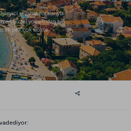
ileyici seyahat rotalarıyla
n en güzel yollarından biri
lecek pek çok nokta
 vadediyor: