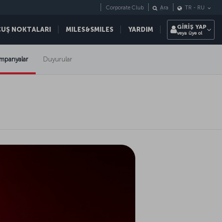
Corporate Club
Ara
TR
-
RU
GİRİŞ YAP
ÇUŞ NOKTALARI
MILES&SMILES
YARDIM
veya üye ol
mpanyalar
Duyurular