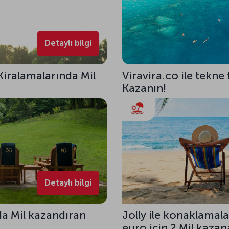
Detaylı bilgi
Kiralamalarında Mil
Viravira.co ile tekne 
Kazanın!
Detaylı bilgi
a Mil kazandıran
Jolly ile konaklamala
euro için 2 Mil kazana