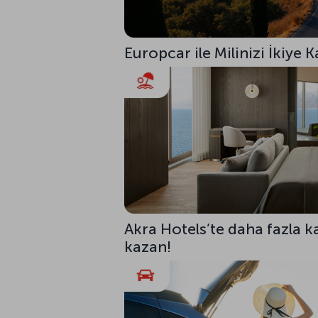
Europcar ile Milinizi İkiye K
Akra Hotels’te daha fazla ka
kazan!