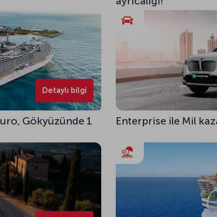
ayrıcalığı!
Detaylı bilgi
 Euro, Gökyüzünde 1
Enterprise ile Mil ka