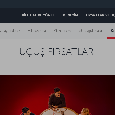
BİLET AL VE YÖNET
DENEYİM
FIRSATLAR VE U
ve ayrıcalıklar
Mil kazanma
Mil harcama
Mil uygulamaları
Ka
UÇUŞ FIRSATLARI