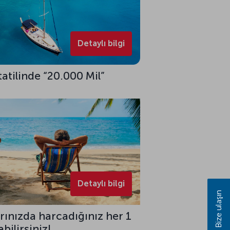
Detaylı bilgi
tatilinde “20.000 Mil”
Detaylı bilgi
Bize ulaşın
rınızda harcadığınız her 1
bilirsiniz!