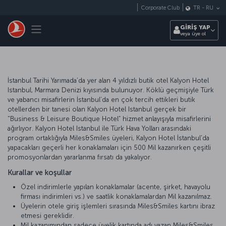
Skip to main content
Corporate Club
TR
-
RU
Toggle navigation
GİRİŞ YAP
veya üye ol
İstanbul Tarihi Yarımada’da yer alan 4 yıldızlı butik otel Kalyon Hotel
Istanbul, Marmara Denizi kıyısında bulunuyor. Köklü geçmişiyle Türk
ve yabancı misafirlerin İstanbul’da en çok tercih ettikleri butik
otellerden bir tanesi olan Kalyon Hotel Istanbul gerçek bir
"Business & Leisure Boutique Hotel” hizmet anlayışıyla misafirlerini
ağırlıyor. Kalyon Hotel Istanbul ile Türk Hava Yolları arasındaki
program ortaklığıyla Miles&Smiles üyeleri, Kalyon Hotel İstanbul'da
yapacakları geçerli her konaklamaları için 500 Mil kazanırken çeşitli
promosyonlardan yararlanma fırsatı da yakalıyor.
Kurallar ve koşullar
Özel indirimlerle yapılan konaklamalar (acente, şirket, havayolu
firması indirimleri vs.) ve saatlik konaklamalardan Mil kazanılmaz.
Üyelerin otele giriş işlemleri sırasında Miles&Smiles kartını ibraz
etmesi gereklidir.
Mil kazanımından sadece üyelik kartında adı yazan Miles&Smiles