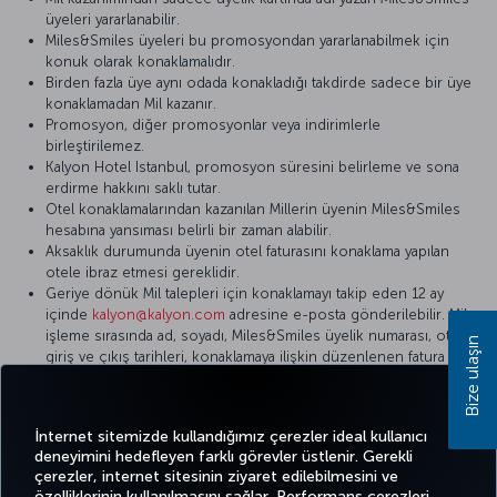
üyeleri yararlanabilir.
Miles&Smiles üyeleri bu promosyondan yararlanabilmek için
konuk olarak konaklamalıdır.
Birden fazla üye aynı odada konakladığı takdirde sadece bir üye
konaklamadan Mil kazanır.
Promosyon, diğer promosyonlar veya indirimlerle
birleştirilemez.
Kalyon Hotel Istanbul, promosyon süresini belirleme ve sona
erdirme hakkını saklı tutar.
Otel konaklamalarından kazanılan Millerin üyenin Miles&Smiles
hesabına yansıması belirli bir zaman alabilir.
Aksaklık durumunda üyenin otel faturasını konaklama yapılan
otele ibraz etmesi gereklidir.
Geriye dönük Mil talepleri için konaklamayı takip eden 12 ay
içinde
kalyon@kalyon.com
adresine e-posta gönderilebilir. Mil
işleme sırasında ad, soyadı, Miles&Smiles üyelik numarası, otele
Bize ulaşın
giriş ve çıkış tarihleri, konaklamaya ilişkin düzenlenen fatura
numarası bilgileri istenir.
Detaylı bilgi için lütfen
Kalyon Hotel
internet sitesini ziyaret edin.
İnternet sitemizde kullandığımız çerezler ideal kullanıcı
deneyimini hedefleyen farklı görevler üstlenir. Gerekli
çerezler, internet sitesinin ziyaret edilebilmesini ve
özelliklerinin kullanılmasını sağlar. Performans çerezleri,