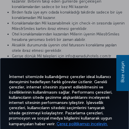
kazanılır. Birbirini takip eden günlerde gerçekleşen
konaklamalardan sadece bir kez Mil kazanılır.
Birden fazla üye aynı odada konakladığı takdirde sadece bir üye
konaklamadan Mil kazanır.
Konaklamalardan Mil kazanabilmek için check-in sırasında üyenin
Miles&Smiles kartını ibraz etmesi gereklidir.
Otel konaklamalarından kazanılan Millerin üyenin Miles&Smiles
hesabına yansıması belirli bir zaman alabilir.
Aksaklık durumunda üyenin otel faturasını konaklama yapılan
otele ibraz etmesi gereklidir.
Geriye dönük Mil talepleri için info@xanaduhotels.com.tr
adresine e-posta gönderilebilir.
Bize ulaşın
Detaylı bilgi için lütfen
Xanadu Hotels
internet sitesini ziyaret edin.
İnternet sitemizde kullandığımız çerezler ideal kullanıcı
deneyimini hedefleyen farklı görevler üstlenir. Gerekli
çerezler, internet sitesinin ziyaret edilebilmesini ve
özelliklerinin kullanılmasını sağlar. Performans çerezleri,
kullanıcıların sitede gezinme alışkanlıklarını inceleyerek
Twitter
Facebook
Instagram
Youtube
LinkedIn
Tiktok
Blog
Pinterest
What
internet sitesinin performansını iyileştirir. İşlevsellik
çerezleri, kullanıcıların sitedeki seçimlerini tanıyarak
sitede gezinmeyi kolaylaştırır. Pazarlama çerezleri,
BİLET
FIRSATLAR
CORPORA
promosyon ve sosyal medya bilgilerini kullanarak uygun
AL VE
DENEYİM
VE UÇUŞ
YARDIM
MILES&SMILES
CLUB
YÖNET
NOKTALARI
kampanyaları haber verir.
Çerez politikamızı inceleyin.