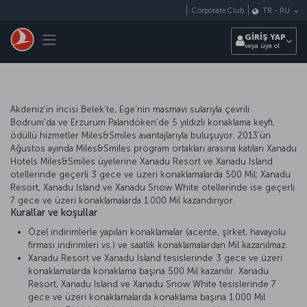
Skip to main content
Corporate Club
TR
-
RU
Toggle navigation
GİRİŞ YAP
veya üye ol
Akdeniz’in incisi Belek'te, Ege'nin masmavi sularıyla çevrili
Bodrum'da ve Erzurum Palandöken’de 5 yıldızlı konaklama keyfi,
ödüllü hizmetler Miles&Smiles avantajlarıyla buluşuyor. 2013’ün
Ağustos ayında Miles&Smiles program ortakları arasına katılan Xanadu
Hotels Miles&Smiles üyelerine Xanadu Resort ve Xanadu Island
otellerinde geçerli 3 gece ve üzeri konaklamalarda 500 Mil; Xanadu
Resort, Xanadu Island ve Xanadu Snow White otellerinde ise geçerli
7 gece ve üzeri konaklamalarda 1.000 Mil kazandırıyor.
Kurallar ve koşullar
Özel indirimlerle yapılan konaklamalar (acente, şirket, havayolu
firması indirimleri vs.) ve saatlik konaklamalardan Mil kazanılmaz.
Xanadu Resort ve Xanadu Island tesislerinde 3 gece ve üzeri
konaklamalarda konaklama başına 500 Mil kazanılır. Xanadu
Resort, Xanadu Island ve Xanadu Snow White tesislerinde 7
gece ve üzeri konaklamalarda konaklama başına 1.000 Mil