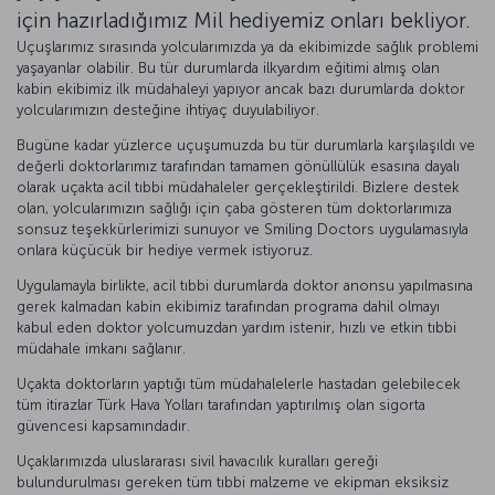
için hazırladığımız Mil hediyemiz onları bekliyor.
Uçuşlarımız sırasında yolcularımızda ya da ekibimizde sağlık problemi
yaşayanlar olabilir. Bu tür durumlarda ilkyardım eğitimi almış olan
kabin ekibimiz ilk müdahaleyi yapıyor ancak bazı durumlarda doktor
yolcularımızın desteğine ihtiyaç duyulabiliyor.
Bugüne kadar yüzlerce uçuşumuzda bu tür durumlarla karşılaşıldı ve
değerli doktorlarımız tarafından tamamen gönüllülük esasına dayalı
olarak uçakta acil tıbbi müdahaleler gerçekleştirildi. Bizlere destek
olan, yolcularımızın sağlığı için çaba gösteren tüm doktorlarımıza
sonsuz teşekkürlerimizi sunuyor ve Smiling Doctors uygulamasıyla
onlara küçücük bir hediye vermek istiyoruz.
Uygulamayla birlikte, acil tıbbi durumlarda doktor anonsu yapılmasına
gerek kalmadan kabin ekibimiz tarafından programa dahil olmayı
kabul eden doktor yolcumuzdan yardım istenir, hızlı ve etkin tıbbi
müdahale imkanı sağlanır.
Uçakta doktorların yaptığı tüm müdahalelerle hastadan gelebilecek
tüm itirazlar Türk Hava Yolları tarafından yaptırılmış olan sigorta
güvencesi kapsamındadır.
Uçaklarımızda uluslararası sivil havacılık kuralları gereği
bulundurulması gereken tüm tıbbi malzeme ve ekipman eksiksiz