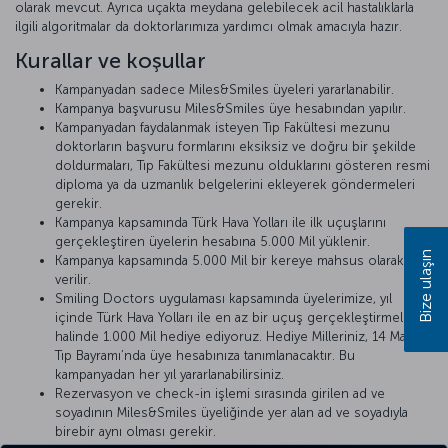
olarak mevcut. Ayrıca uçakta meydana gelebilecek acil hastalıklarla
ilgili algoritmalar da doktorlarımıza yardımcı olmak amacıyla hazır.
Kurallar ve koşullar
Kampanyadan sadece Miles&Smiles üyeleri yararlanabilir.
Kampanya başvurusu Miles&Smiles üye hesabından yapılır.
Kampanyadan faydalanmak isteyen Tıp Fakültesi mezunu
doktorların başvuru formlarını eksiksiz ve doğru bir şekilde
doldurmaları, Tıp Fakültesi mezunu olduklarını gösteren resmi
diploma ya da uzmanlık belgelerini ekleyerek göndermeleri
gerekir.
Kampanya kapsamında Türk Hava Yolları ile ilk uçuşlarını
gerçekleştiren üyelerin hesabına 5.000 Mil yüklenir.
Bize ulaşın
Kampanya kapsamında 5.000 Mil bir kereye mahsus olarak
verilir.
Smiling Doctors uygulaması kapsamında üyelerimize, yıl
içinde Türk Hava Yolları ile en az bir uçuş gerçekleştirmeleri
halinde 1.000 Mil hediye ediyoruz. Hediye Milleriniz, 14 Mart
Tıp Bayramı’nda üye hesabınıza tanımlanacaktır. Bu
kampanyadan her yıl yararlanabilirsiniz.
Rezervasyon ve check-in işlemi sırasında girilen ad ve
soyadının Miles&Smiles üyeliğinde yer alan ad ve soyadıyla
birebir aynı olması gerekir.