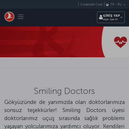
Skip to main content
Corporate Club
TR
-
RU
Toggle navigation
GİRİŞ YAP
veya üye ol
Smiling Doctors
Gökyüzünde de yanımızda olan doktorlarımıza
sonsuz teşekkürler! Smiling Doctors üyesi
doktorlarımız uçuş sırasında sağlık problemi
yaşayan yolcularımıza yardımcı oluyor. Kendileri