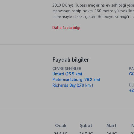
2010 Dünya Kupası maçlarına ev sahipliği y
manzaraya sahip nokta. 160 metre yükseklikte
mimarisiyle dikkat çeken Belediye Konağı’nı z
köpekbalıklarının merak edilen dünyalarını yak
Daha fazla bilgi
sakinlerinden olan Zuluların renkli dünyaları
gereken yer, olağanüstü Bin Tepeler Vadisi.
Faydalı bilgiler
ÇEVRE ŞEHİRLER
PA
Umlazi (23.5 km)
Gü
Pietermaritzburg (78.2 km)
ÜL
Richards Bay (170 km )
+2
Ocak
Şubat
Mart
N