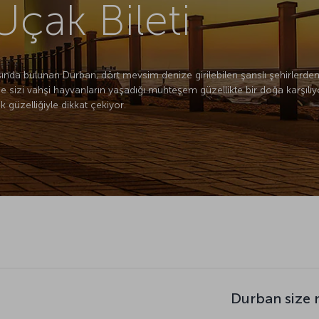
çak Bileti
nda bulunan Durban, dört mevsim denize girilebilen şanslı şehirlerden bir
e sizi vahşi hayvanların yaşadığı muhteşem güzellikte bir doğa karşıl
 güzelliğiyle dikkat çekiyor.
Durban size 