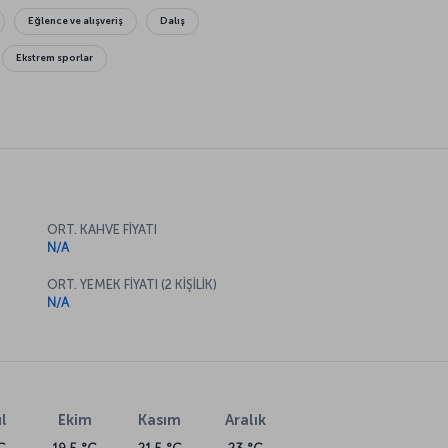
Eğlence ve alışveriş
Dalış
Ekstrem sporlar
ORT. KAHVE FİYATI
N/A
ORT. YEMEK FİYATI (2 KİŞİLİK)
N/A
l
Ekim
Kasım
Aralık