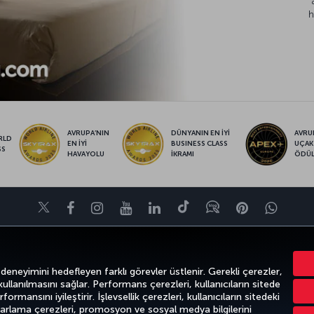
h
AVRUPA’NIN
DÜNYANIN EN İYİ
AVRUP
RLD
EN İYİ
BUSINESS CLASS
UÇAK
SS
HAVAYOLU
İKRAMI
ÖDÜ
Twitter
Facebook
Instagram
Youtube
LinkedIn
Tiktok
Blog
Pinterest
What
FIRSATLAR VE UÇUŞ NOKTALARI
YARDIM
MILES&SMILES
CORPO
 deneyimini hedefleyen farklı görevler üstlenir. Gerekli çerezler,
 kullanılmasını sağlar. Performans çerezleri, kullanıcıların sitede
ormansını iyileştirir. İşlevsellik çerezleri, kullanıcıların sitedeki
azarlama çerezleri, promosyon ve sosyal medya bilgilerini
k
Gizlilik ve Çerez Politikası
Yasal Uyarı
Yolcu Hakları