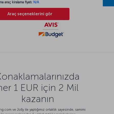
ma araç kiralama fiyatı:
N/A
Araç seçeneklerini gör
Konaklamalarınızda
her 1 EUR için 2 Mil
kazanın
g.com ve Jolly ile yaptığımız ortaklık sayesinde, samimi