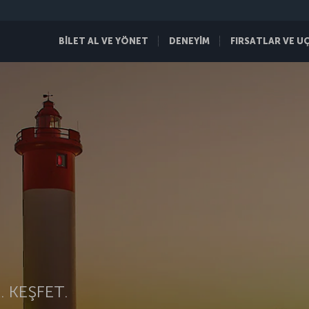
BİLET AL VE YÖNET
DENEYİM
FIRSATLAR VE U
 KEŞFET.