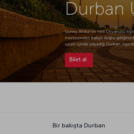
Durban U
Güney Afrika’nın Hint Okyanusu kıyısı
merkezinden batıya doğru gittiğinizd
uyum içinde yaşadığı Durban, egzotik
Bilet al
Bir bakışta Durban