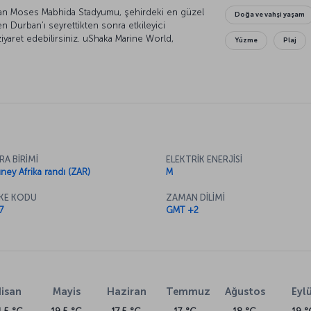
apan Moses Mabhida Stadyumu, şehirdeki en güzel
Doğa ve vahşi yaşam
n Durban’ı seyrettikten sonra etkileyici
iyaret edebilirsiniz. uShaka Marine World,
Yüzme
Plaj
ından tanıma fırsatı sunuyor. Kıtanın en eski
nı keşfetmek ve safari yapmak için gitmeniz
RA BİRİMİ
ELEKTRİK ENERJİSİ
ney Afrika randı (ZAR)
M
KE KODU
ZAMAN DİLİMİ
7
GMT +2
isan
Mayis
Haziran
Temmuz
Ağustos
Eylü