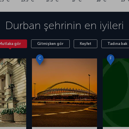
1.5 °C
19.5 °C
17.5 °C
17 °C
18 °C
19 °
Durban
şehrinin en iyileri
Mutlaka gör
Gitmişken gör
Keşfet
Tadına bak
C
F