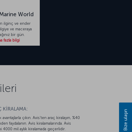
Marine World
en ilginç ve ender
bilgiye ve maceraya
ğınız bir gün.
 fazla bilgi
leri
 KİRALAMA:
Bize ulaşın
k avantajlarla çıkın. Avis’ten araç kiralayın, %40
mden faydalanın. Avis kiralamalarında. Avis
mi 4000 mil aylık kiralamada geçerlidir.