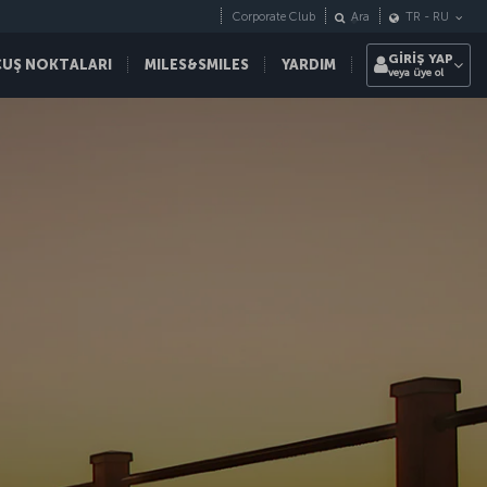
Corporate Club
Ara
TR
-
RU
GİRİŞ YAP
ÇUŞ NOKTALARI
MILES&SMILES
YARDIM
veya üye ol