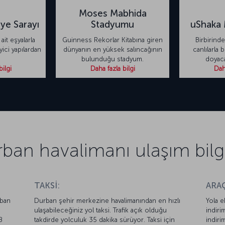
Moses Mabhida
ye Sarayı
Stadyumu
uShaka 
ait eşyalarla
Guinness Rekorlar Kitabına giren
Birbirind
ici yapılardan
dünyanın en yüksek salıncağının
canlılarla 
bulunduğu stadyum.
doyaca
bilgi
Daha fazla bilgi
Daha
ban havalimanı ulaşım bilgi
TAKSİ:
ARAÇ
rban
Durban şehir merkezine havalimanından en hızlı
Yola e
ulaşabileceğiniz yol taksi. Trafik açık olduğu
indiri
8
takdirde yolculuk 35 dakika sürüyor. Taksi için
indiri