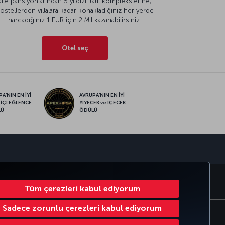
aile pansiyonlarından 5 yıldızlı tatil komplekslerine,
ostellerden villalara kadar konakladığınız her yerde
harcadığınız 1 EUR için 2 Mil kazanabilirsiniz.
Otel seç
A’NIN EN İYİ
AVRUPA’NIN EN İYİ
 İÇİ EĞLENCE
YİYECEK ve İÇECEK
LÜ
ÖDÜLÜ
sapp
RATE CLUB
TÜRK HAVA YOLLARI
Tüm çerezleri kabul ediyorum
Sadece zorunlu çerezleri kabul ediyorum
Çerez Ayarlarını Değiştir