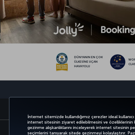
DÜNYANIN EN ÇOK
WO
ÜLKESİNE UÇAN
CLA
HAVAYOLU
BİLET AL VE YÖNET
DENEYİM
İnternet sitemizde kullandığımız çerezler ideal kullanıcı
internet sitesinin ziyaret edilebilmesini ve özelliklerinin
gezinme alışkanlıklarını inceleyerek internet sitesinin perf
seçimlerini tanıyarak sitede gezinmeyi kolaylaştırır. P
Bilgi Toplumu Hizmetleri
Erişilebilirli