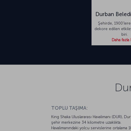
Durban Beledi
Şehirde, 1900’lere 
dekore edilen etkiley
biri.
Daha fazla 
Dur
TOPLU TAŞIMA:
King Shaka Uluslararası Havalimanı (DUR), Du
şehir merkezine 34 kilometre uzaklıkta.
Havalimanındaki yolcu servislerine ortalama 1