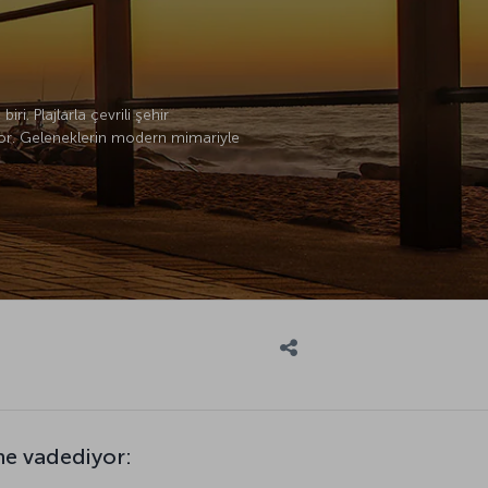
i. Plajlarla çevrili şehir
ıyor. Geleneklerin modern mimariyle
ne vadediyor: