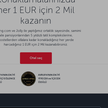
her 1 EUR için 2 Mil
kazanın
g.com ve Jolly ile yaptığımız ortaklık sayesinde, samimi
aile pansiyonlarından 5 yıldızlı tatil komplekslerine,
ostellerden villalara kadar konakladığınız her yerde
harcadığınız 1 EUR için 2 Mil kazanabilirsiniz.
Otel seç
A’NIN EN İYİ
AVRUPA’NIN EN İYİ
 İÇİ EĞLENCE
YİYECEK ve İÇECEK
LÜ
ÖDÜLÜ
sapp