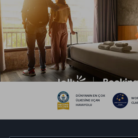
DÜNYANIN EN ÇOK
WO
ÜLKESİNE UÇAN
CLA
HAVAYOLU