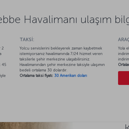
bbe Havalimanı ulaşım bilg
TAKSİ:
ARAÇ
r 2
Yolcu servislerini bekleyerek zaman kaybetmek
Yola e
a
istemiyorsanız havalimanında 7/24 hizmet veren
indiri
taksilerle şehir merkezine ulaşabilirsiniz.
indiri
k 45
Havalimanından şehir merkezine taksiyle ulaşımın
Ortala
bedeli ortalama 30 dolardır.
iyle
Ortalama taksi fiyatı:
30 Amerikan doları