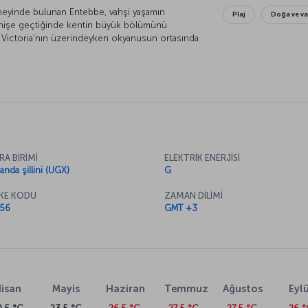
neyinde bulunan Entebbe, vahşi yaşamın
Plaj
Doğa ve va
 inişe geçtiğinde kentin büyük bölümünü
n Victoria’nın üzerindeyken okyanusun ortasında
RA BİRİMİ
ELEKTRİK ENERJİSİ
anda şillini (UGX)
G
KE KODU
ZAMAN DİLİMİ
56
GMT +3
isan
Mayis
Haziran
Temmuz
Ağustos
Eylü