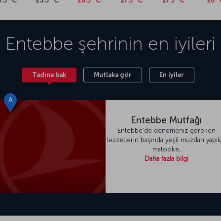
0.5 °C
23.5 °C
26.5 °C
27.5 °C
27.5 °C
26 °
Entebbe
şehrinin en iyileri
Tadına bak
Mutlaka gör
En iyiler
A
Entebbe Mutfağı
Entebbe’de denemeniz gereken
lezzetlerin başında yeşil muzdan yapıl
matooke,
Daha fazla bilgi