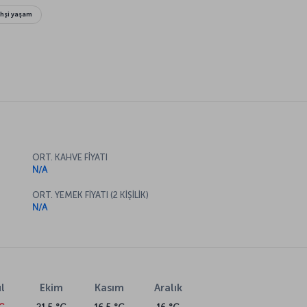
hşi yaşam
ORT. KAHVE FİYATI
N/A
ORT. YEMEK FİYATI (2 KİŞİLİK)
N/A
l
Ekim
Kasım
Aralık