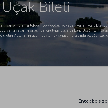
Uçak Bileti
larından biri olan Entebbe, tropik doğası ve yabani yaşamıyla dikkat çe
e, vahşi yaşamın ortasında kurulmuş eşsiz bir kent. Uçağınız inişe 
gölü olan Victoria’nın üzerindeyken okyanusun ortasında olduğunuzu dü
Entebbe size