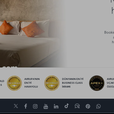
Bookin
h
AVRUPA’NIN
DÜNYANIN EN İYİ
AVRUP
RLD
EN İYİ
BUSINESS CLASS
UÇAK
SS
HAVAYOLU
İKRAMI
ÖDÜ
Twitter
Facebook
Instagram
Youtube
LinkedIn
Tiktok
Blog
Pinterest
What