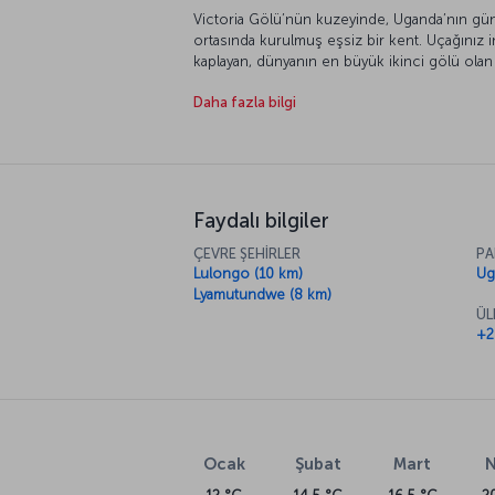
Victoria Gölü’nün kuzeyinde, Uganda’nın gü
ortasında kurulmuş eşsiz bir kent. Uçağınız
kaplayan, dünyanın en büyük ikinci gölü ola
olduğunuzu düşünebilirsiniz.
Daha fazla bilgi
Faydalı bilgiler
ÇEVRE ŞEHİRLER
PA
Lulongo (10 km)
Ug
Lyamutundwe (8 km)
ÜL
+2
Ocak
Şubat
Mart
N