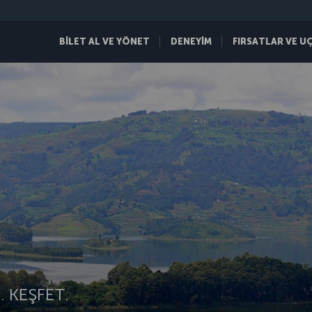
BİLET AL VE YÖNET
DENEYİM
FIRSATLAR VE U
 KEŞFET.