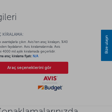
ileri
 KİRALAMA:
Bize ulaşın
k avantajlarla çıkın. Avis’ten araç kiralayın, %40
mden faydalanın. Avis kiralamalarında. Avis
mi 4000 mil aylık kiralamada geçerlidir.
ma araç kiralama fiyatı:
N/A
Araç seçeneklerini gör
Konaklamalarınızda