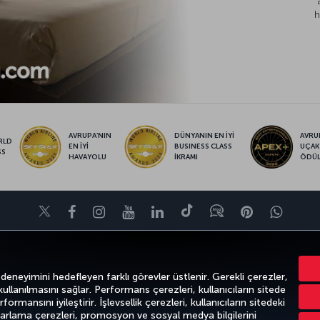
h
AVRUPA’NIN
DÜNYANIN EN İYİ
AVRUP
RLD
EN İYİ
BUSINESS CLASS
UÇAK
SS
HAVAYOLU
İKRAMI
ÖDÜ
Twitter
Facebook
Instagram
Youtube
LinkedIn
Tiktok
Blog
Pinterest
What
FIRSATLAR VE UÇUŞ NOKTALARI
YARDIM
MILES&SMILES
CORPO
 deneyimini hedefleyen farklı görevler üstlenir. Gerekli çerezler,
 kullanılmasını sağlar. Performans çerezleri, kullanıcıların sitede
ormansını iyileştirir. İşlevsellik çerezleri, kullanıcıların sitedeki
azarlama çerezleri, promosyon ve sosyal medya bilgilerini
k
Gizlilik ve Çerez Politikası
Yasal Uyarı
Yolcu Hakları