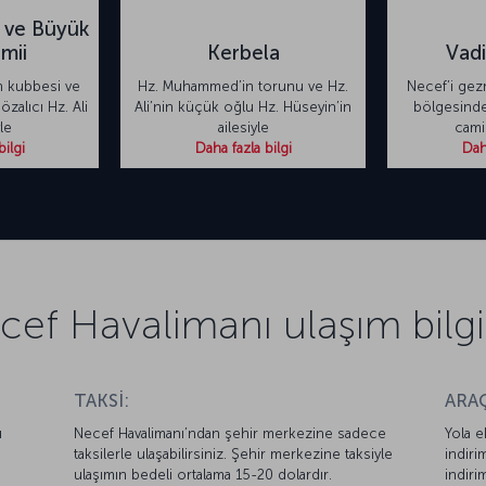
i ve Büyük
mii
Kerbela
Vadi
n kubbesi ve
Hz. Muhammed’in torunu ve Hz.
Necef’i gez
özalıcı Hz. Ali
Ali’nin küçük oğlu Hz. Hüseyin’in
bölgesinde
le
ailesiyle
cami
bilgi
Daha fazla bilgi
Daha
cef Havalimanı ulaşım bilgil
TAKSİ:
ARAÇ
u
Necef Havalimanı’ndan şehir merkezine sadece
Yola e
taksilerle ulaşabilirsiniz. Şehir merkezine taksiyle
indiri
ulaşımın bedeli ortalama 15-20 dolardır.
indiri