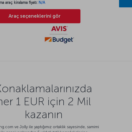
ma araç kiralama fiyatı:
N/A
Araç seçeneklerini gör
Konaklamalarınızda
her 1 EUR için 2 Mil
kazanın
g.com ve Jolly ile yaptığımız ortaklık sayesinde, samimi