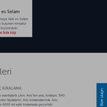
 es Selam
meye Vadi es Selam
 bulunan minyatür
 biçimindeki
 fazla bilgi
eri
 KİRALAMA:
Bize ulaşın
k avantajlarla çıkın. Avis’ten araç kiralayın, %40
mden faydalanın. Avis kiralamalarında. Avis
mi 4000 mil aylık kiralamada geçerlidir.