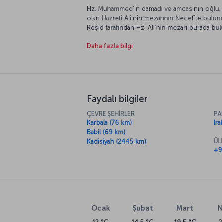
Hz. Muhammed’in damadı ve amcasının oğlu, a
olan Hazreti Ali’nin mezarının Necef’te bulun
Reşid tarafından Hz. Ali’nin mezarı burada bu
Şii Müslümanlar için önemli bir merkez. Fırat’ı
Daha fazla bilgi
merkezi haline gelen Necef, günümüzde de “bi
Faydalı bilgiler
ÇEVRE ŞEHİRLER
PA
Karbala (76 km)
Ira
Babil (69 km)
ÜL
Kadisiyah (2445 km)
+9
Ocak
Şubat
Mart
N