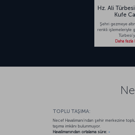
Hz. Ali Türbes
Kufe Ca
Şehri gezmeye altı
renkli işlemeleriyle g
Türbesi’y
Daha fazla 
Ne
TOPLU TAŞIMA:
Necef Havalimanı’ndan şehir merkezine topl
taşıma imkânı bulunmuyor.
Havalimanından ortalama süre:
-