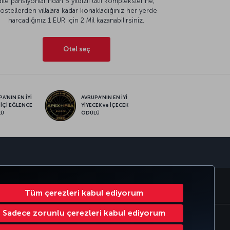
aile pansiyonlarından 5 yıldızlı tatil komplekslerine,
ostellerden villalara kadar konakladığınız her yerde
harcadığınız 1 EUR için 2 Mil kazanabilirsiniz.
Otel seç
A’NIN EN İYİ
AVRUPA’NIN EN İYİ
 İÇİ EĞLENCE
YİYECEK ve İÇECEK
LÜ
ÖDÜLÜ
sapp
RATE CLUB
TÜRK HAVA YOLLARI
Tüm çerezleri kabul ediyorum
Sadece zorunlu çerezleri kabul ediyorum
Çerez Ayarlarını Değiştir