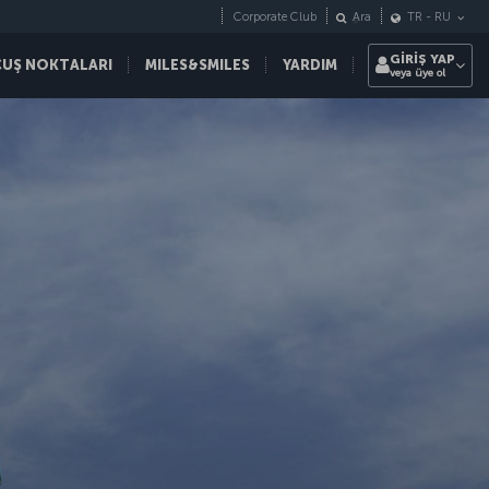
Corporate Club
Ara
TR
-
RU
GİRİŞ YAP
ÇUŞ NOKTALARI
MILES&SMILES
YARDIM
veya üye ol