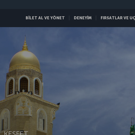
BİLET AL VE YÖNET
DENEYİM
FIRSATLAR VE U
 KEŞFET.