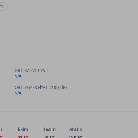
Çöl
ORT. KAHVE FİYATI
N/A
ORT. YEMEK FİYATI (2 KİŞİLİK)
N/A
l
Ekim
Kasım
Aralık