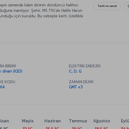
ynı zamanda İslam dininin dördüncü halifesi
Tarih ve sanat
duğuna inanılıyor. Şehir, MS 791’de Halife Harun
lunduğu için kuruldu. Bu sebeple kent, özellikle
n kıyısında yer alan ve Osmanlı’da Şiiliğin
lim havzası” adıyla anılıyor.
RA BİRİMİ
ELEKTRİK ENERJİSİ
k dinarı (IQD)
C, D, G
KE KODU
ZAMAN DİLİMİ
64
GMT +3
isan
Mayis
Haziran
Temmuz
Ağustos
Eylü