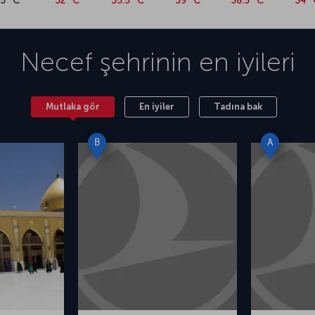
25 °C
32 °C
35.5 °C
39 °C
38.5 °C
34 
Necef
şehrinin en iyileri
Mutlaka gör
En iyiler
Tadına bak
B
A