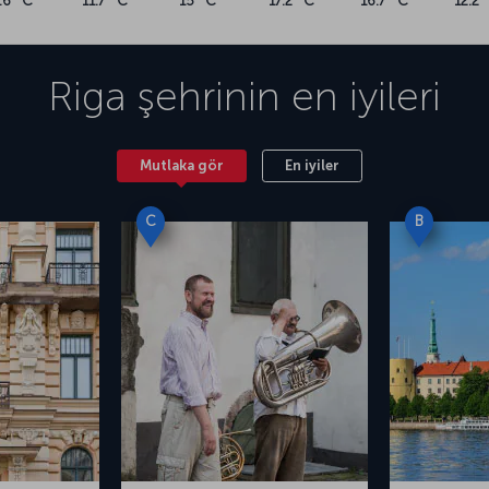
.6 °C
11.7 °C
15 °C
17.2 °C
16.7 °C
12.2 
Riga
şehrinin en iyileri
Mutlaka gör
En iyiler
C
B