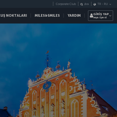
Corporate Club
Ara
TR
-
RU
GİRİŞ YAP
ÇUŞ NOKTALARI
MILES&SMILES
YARDIM
veya üye ol