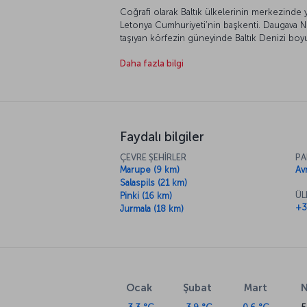
Coğrafi olarak Baltık ülkelerinin merkezinde y
Letonya Cumhuriyeti’nin başkenti. Daugava Neh
taşıyan körfezin güneyinde Baltık Denizi boyu
uluslararası havalimanıyla da ülkenin en önem
Daha fazla bilgi
eğitim ve bilim merkezi olan Riga’yı keşfetme
Faydalı bilgiler
ÇEVRE ŞEHİRLER
PA
Marupe (9 km)
Av
Salaspils (21 km)
ÜL
Pinki (16 km)
+3
Jurmala (18 km)
Ocak
Şubat
Mart
N