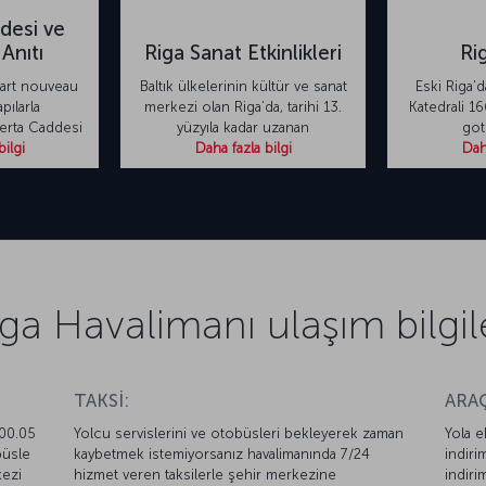
desi ve
Anıtı
Riga Sanat Etkinlikleri
Ri
 art nouveau
Baltık ülkelerinin kültür ve sanat
Eski Riga’d
pılarla
merkezi olan Riga’da, tarihi 13.
Katedrali 16
lberta Caddesi
yüzyıla kadar uzanan
goti
bilgi
Daha fazla bilgi
Daha
ga Havalimanı ulaşım bilgil
TAKSİ:
ARAÇ
–00.05
Yolcu servislerini ve otobüsleri bekleyerek zaman
Yola e
büsle
kaybetmek istemiyorsanız havalimanında 7/24
indiri
kezi
hizmet veren taksilerle şehir merkezine
indiri