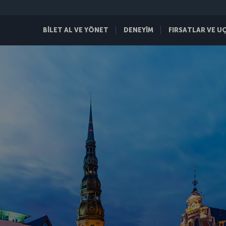
BİLET AL VE YÖNET
DENEYİM
FIRSATLAR VE U