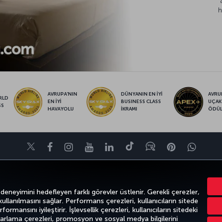
h
AVRUPA’NIN
DÜNYANIN EN İYİ
AVRUP
RLD
EN İYİ
BUSINESS CLASS
UÇAK
SS
HAVAYOLU
İKRAMI
ÖDÜ
Twitter
Facebook
Instagram
Youtube
LinkedIn
Tiktok
Blog
Pinterest
What
FIRSATLAR VE UÇUŞ NOKTALARI
YARDIM
MILES&SMILES
CORPO
 deneyimini hedefleyen farklı görevler üstlenir. Gerekli çerezler,
 kullanılmasını sağlar. Performans çerezleri, kullanıcıların sitede
ormansını iyileştirir. İşlevsellik çerezleri, kullanıcıların sitedeki
azarlama çerezleri, promosyon ve sosyal medya bilgilerini
k
Gizlilik ve Çerez Politikası
Yasal Uyarı
Yolcu Hakları