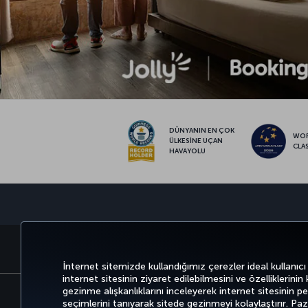
DÜNYANIN EN ÇOK
WO
ÜLKESİNE UÇAN
CLA
HAVAYOLU
BİLET AL VE YÖNET
DENEYİM
İnternet sitemizde kullandığımız çerezler ideal kullanıcı
internet sitesinin ziyaret edilebilmesini ve özelliklerinin
gezinme alışkanlıklarını inceleyerek internet sitesinin perf
seçimlerini tanıyarak sitede gezinmeyi kolaylaştırır. P
Bilgi Toplumu Hizmetleri
Erişilebilirli