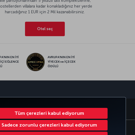
aile pansiyonlarından 5 yıldızlı tatil komplekslerine,
ostellerden villalara kadar konakladığınız her yerde
harcadığınız 1 EUR için 2 Mil kazanabilirsiniz.
Otel seç
A’NIN EN İYİ
AVRUPA’NIN EN İYİ
 İÇİ EĞLENCE
YİYECEK ve İÇECEK
LÜ
ÖDÜLÜ
sapp
RATE CLUB
TÜRK HAVA YOLLARI
Tüm çerezleri kabul ediyorum
Sadece zorunlu çerezleri kabul ediyorum
Çerez Ayarlarını Değiştir