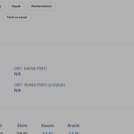
j
Kayak
Mutfak kültürü
Tarih ve sanat
ORT. KAHVE FİYATI
N/A
ORT. YEMEK FİYATI (2 KİŞİLİK)
N/A
l
Ekim
Kasım
Aralık