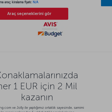
ma araç kiralama fiyatı:
N/A
Araç seçeneklerini gör
Konaklamalarınızda
her 1 EUR için 2 Mil
kazanın
g.com ve Jolly ile yaptığımız ortaklık sayesinde, samimi