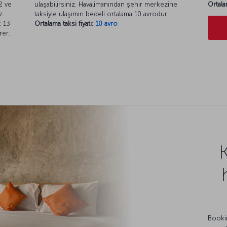
2 ve
ulaşabilirsiniz. Havalimanından şehir merkezine
Ortala
z.
taksiyle ulaşımın bedeli ortalama 10 avrodur.
k 13
Ortalama taksi fiyatı:
10 avro
rer.
Bookin