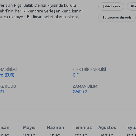
er alan Riga, Baltık Denizi kıyısında kurulu
Şehir hayatı
Pla
ri’nin her iki kenarına yerleşen kent, ismini
nca uzanıyor. Bir liman şehri olan başkent,
Eğlence ve alışveriş
li ulaşım noktası. Letonya ekonomisinin kalbi,
niz için daha birçok neden var!
RA BİRİMİ
ELEKTRİK ENERJİSİ
ro (EUR)
C,F
KE KODU
ZAMAN DİLİMİ
71
GMT +2
isan
Mayis
Haziran
Temmuz
Ağustos
Eylü