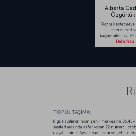
Alberta Cad
Özgürlük 
Riga’yı keşfetmeye
tarzı mimari ya
başlayabilirsiniz. A
Daha fazla 
Ri
TOPLU TAŞIMA:
Riga Havalimanından şehir merkezine 05.45
saatleri arasında sefer yapan 22 numaralı oto
ulaşabilirsiniz. Ayrıca havalimanı ve şehir mer