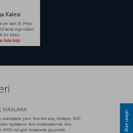
ga Kalesi
a yer alan St. Peter
60’larda inşa edilen
k bir kilise.
 fazla bilgi
eri
 KİRALAMA:
Bize ulaşın
k avantajlarla çıkın. Avis’ten araç kiralayın, %40
mden faydalanın. Avis kiralamalarında. Avis
mi 4000 mil aylık kiralamada geçerlidir.