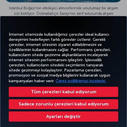
İstanbul Boğazı'nın etkileyici atmosferinde unutulmaz bir akşam
sizi bekliyor. Dolmabahçe Sarayı’nın zarif avlusunda akşam
yemeğinden sonra boğaz turu ile şehrin ışıltılı manzarasının
tadını çıkarın. Denizin üzerinden iki kıtanın kıyılarını keyifle
seyredin.
İnternet sitemizde kullandığımız çerezler ideal kullanıcı
Boğaz turu
deneyimini hedefleyen farklı görevler üstlenir. Gerekli
çerezler, internet sitesinin ziyaret edilebilmesini ve
özelliklerinin kullanılmasını sağlar. Performans çerezleri,
kullanıcıların sitede gezinme alışkanlıklarını inceleyerek
internet sitesinin performansını iyileştirir. İşlevsellik
Twitter
Facebook
Instagram
Youtube
LinkedIn
Tiktok
Blog
Pinterest
What
çerezleri, kullanıcıların sitedeki seçimlerini tanıyarak
sitede gezinmeyi kolaylaştırır. Pazarlama çerezleri,
promosyon ve sosyal medya bilgilerini kullanarak uygun
BİLET
FIRSATLAR
TURKISH
POPÜLER
AL VE
DENEYİM
VE UÇUŞ
YARDIM
AIRLINES
M
kampanyaları haber verir.
Çerez politikamızı inceleyin.
UÇUŞLAR
YÖNET
NOKTALARI
HOLIDAYS
Tüm çerezleri kabul ediyorum
Bilgi Toplumu Hizmetleri
Erişilebilirlik
Gizlilik ve Çerez Politikası
Yasal Uyarı
Yolcu Hakları
Sadece zorunlu çerezleri kabul ediyorum
Çerez Ayarlarını Değiştir
Ayarları değiştir
Türk Hava Yolları A.O. Her hakkı saklıdır. © 1996 - 2026