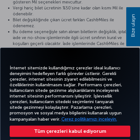
gösteren Mil seçenekleri mevcuttur.
Vergi hariç bilet ücretinin %50’sine kadar olan kısmı Mil ile
ödenebilir.
Bize ulaşın
Bilet değişikliğinde çıkan ücret farkları Cash&Miles ile
ödenemez.
Bu ödeme seçeneğiyle satın alınan biletlerin değişiklik, iptal,
iade ve no-show işlemlerinde ilgili ücret sınıfının kural ve
koşulları geçerli olacaktır. İade işlemlerinde Cash&Miles ile
ödenen Mil tutarı, biletin düzenlenme tarihinden itibaren 1 yıl
içerisinde yapılan taleplerde iade edilir; 1 yılı aşan taleplerde Mil
tutarı iade edilmez.
İnternet sitemizde kullandığımız çerezler ideal kullanıcı
deneyimini hedefleyen farklı görevler üstlenir. Gerekli
çerezler, internet sitesinin ziyaret edilebilmesini ve
özelliklerinin kullanılmasını sağlar. Performans çerezleri,
kullanıcıların sitede gezinme alışkanlıklarını inceleyerek
Twitter
Facebook
Instagram
Youtube
LinkedIn
Tiktok
Blog
Pinterest
What
internet sitesinin performansını iyileştirir. İşlevsellik
çerezleri, kullanıcıların sitedeki seçimlerini tanıyarak
sitede gezinmeyi kolaylaştırır. Pazarlama çerezleri,
BİLET
FIRSATLAR
TURKISH
POPÜLER
promosyon ve sosyal medya bilgilerini kullanarak uygun
AL VE
DENEYİM
VE UÇUŞ
YARDIM
AIRLINES
M
UÇUŞLAR
YÖNET
NOKTALARI
HOLIDAYS
kampanyaları haber verir.
Çerez politikamızı inceleyin.
Tüm çerezleri kabul ediyorum
Bilgi Toplumu Hizmetleri
Erişilebilirlik
Gizlilik ve Çerez Politikası
Yasal Uyarı
Yolcu Hakları