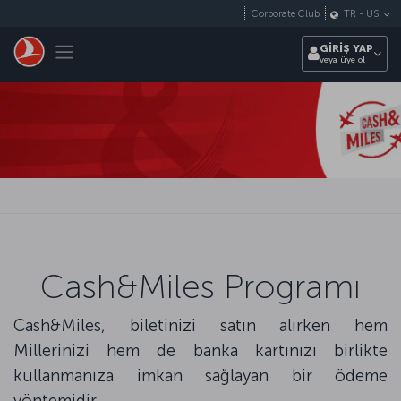
Skip to main content
Corporate Club
TR
-
US
Toggle navigation
GİRİŞ YAP
veya üye ol
Cash&Miles Programı
Cash&Miles, biletinizi satın alırken hem
Millerinizi hem de banka kartınızı birlikte
kullanmanıza imkan sağlayan bir ödeme
yöntemidir.