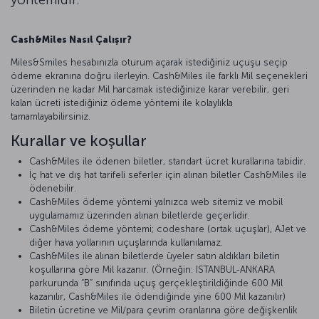
Cash&Miles Nasıl Çalışır?
Miles&Smiles hesabınızla oturum açarak istediğiniz uçuşu seçip
ödeme ekranına doğru ilerleyin. Cash&Miles ile farklı Mil seçenekleri
üzerinden ne kadar Mil harcamak istediğinize karar verebilir, geri
kalan ücreti istediğiniz ödeme yöntemi ile kolaylıkla
tamamlayabilirsiniz.
Kurallar ve koşullar
Cash&Miles ile ödenen biletler, standart ücret kurallarına tabidir.
İç hat ve dış hat tarifeli seferler için alınan biletler Cash&Miles ile
ödenebilir.
Cash&Miles ödeme yöntemi yalnızca web sitemiz ve mobil
uygulamamız üzerinden alınan biletlerde geçerlidir.
Cash&Miles ödeme yöntemi; codeshare (ortak uçuşlar), AJet ve
diğer hava yollarının uçuşlarında kullanılamaz.
Cash&Miles ile alınan biletlerde üyeler satın aldıkları biletin
koşullarına göre Mil kazanır. (Örneğin: ISTANBUL-ANKARA
parkurunda “B” sınıfında uçuş gerçekleştirildiğinde 600 Mil
kazanılır, Cash&Miles ile ödendiğinde yine 600 Mil kazanılır)
Biletin ücretine ve Mil/para çevrim oranlarına göre değişkenlik