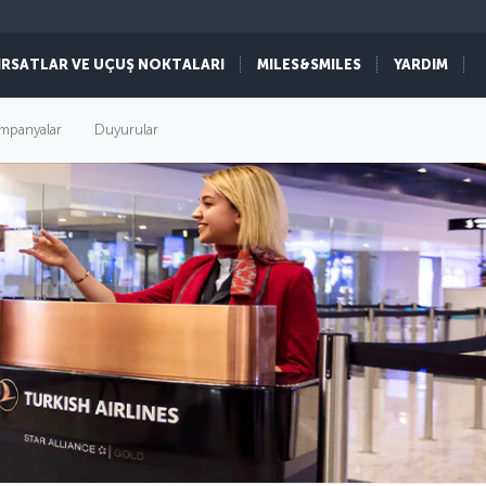
IRSATLAR VE UÇUŞ NOKTALARI
MILES&SMILES
YARDIM
mpanyalar
Duyurular