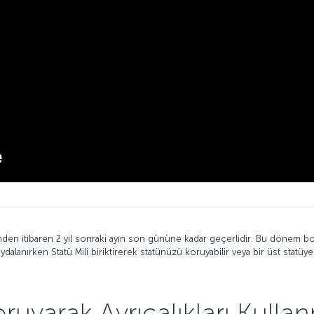
inden itibaren 2 yıl sonraki ayın son gününe kadar geçerlidir. Bu dönem bo
aydalanırken Statü Mili biriktirerek statünüzü koruyabilir veya bir üst statüye 
ruyarak Ayrıcalıkları Kul