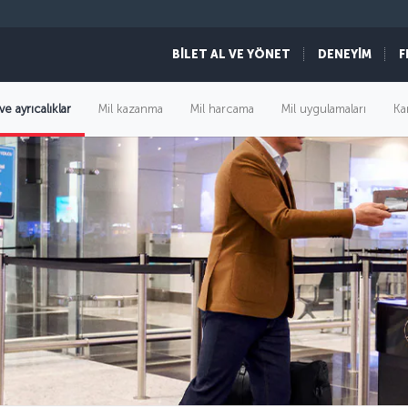
BİLET AL VE YÖNET
DENEYİM
F
ve ayrıcalıklar
Mil kazanma
Mil harcama
Mil uygulamaları
Ka