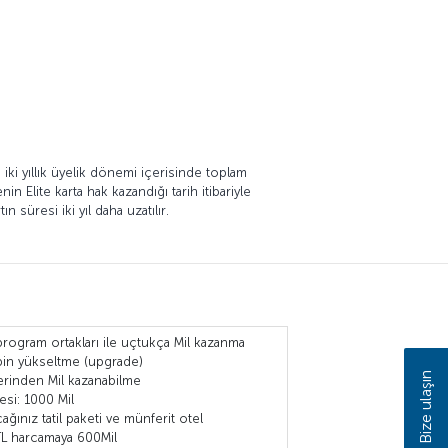
a iki yıllık üyelik dönemi içerisinde toplam
n Elite karta hak kazandığı tarih itibariyle
 süresi iki yıl daha uzatılır.
 program ortakları ile uçtukça Mil kazanma
bin yükseltme (upgrade)
Bize ulaşın
lerinden Mil kazanabilme
esi: 1000 Mil
ağınız tatil paketi ve münferit otel
TL harcamaya 600Mil