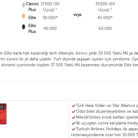
Classic
17000 (30
35000 (60
Plus
Uçuş) ¹
Uçuş) ¹
veya
Elite
30.000*
45.000*
Elite
40.000
60.000
Plus
Elite karta hak kazandığı tarih itibariyle, birinci yılda 30.000 Statü Mil ya d
 süresi iki yıl daha uzatılır. Yurt dışında yaşayan üyeler için yenileme: Üyeni
elik dönemi içerisinde toplam 37.500 Statü Mil kazanması durumunda Elite kartın
Türk Hava Yolları ve Star Alliance
Ödül bilet düzenleyebilme ve ka
Miles&Smiles kredi kartları işlem
İlk uçuştan sonra karşılama hediy
Turkish Airlines Holidays ile yapac
rezervasyonlarına özel her 10,000 