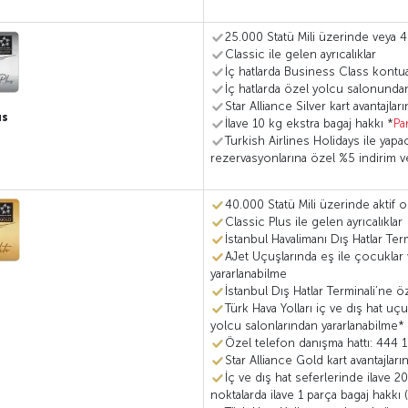
25.000 Statü Mili üzerinde veya 40
Classic ile gelen ayrıcalıklar
İç hatlarda Business Class kontu
İç hatlarda özel yolcu salonundan
Star Alliance Silver kart avantajla
us
İlave 10 kg ekstra bagaj hakkı *
Pa
Turkish Airlines Holidays ile yapac
rezervasyonlarına özel %5 indirim 
40.000 Statü Mili üzerinde aktif o
Classic Plus ile gelen ayrıcalıklar
İstanbul Havalimanı Dış Hatlar Te
AJet Uçuşlarında eş ile çocuklar 
yararlanabilme
İstanbul Dış Hatlar Terminali’ne öz
Türk Hava Yolları iç ve dış hat uçu
yolcu salonlarından yararlanabilme*
Özel telefon danışma hattı: 444 
Star Alliance Gold kart avantajlar
İç ve dış hat seferlerinde ilave 
noktalarda ilave 1 parça bagaj hakk