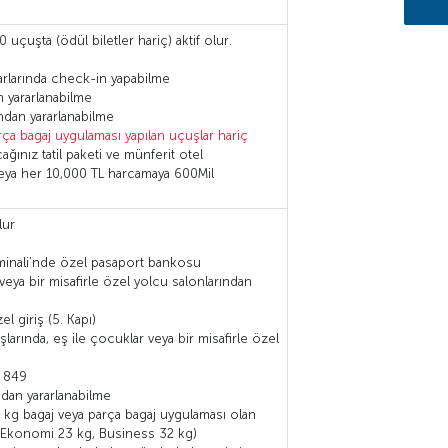
 uçuşta (ödül biletler hariç) aktif olur.
arlarında check-in yapabilme
 yararlanabilme
rından yararlanabilme
rça bagaj uygulaması yapılan uçuşlar hariç
ağınız tatil paketi ve münferit otel
veya her 10,000 TL harcamaya 600Mil
lur
rminali’nde özel pasaport bankosu
veya bir misafirle özel yolcu salonlarından
el giriş (5. Kapı)
şlarında, eş ile çocuklar veya bir misafirle özel
1 849
ından yararlanabilme
20 kg bagaj veya parça bagaj uygulaması olan
ı (Ekonomi 23 kg, Business 32 kg)