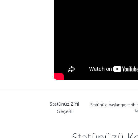
Statünüz 2 Yıl
Statünüz, başlangıç tarih
Geçerli
f
Statünüzü Ko