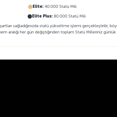
Elite:
40.000 Statü Mili
Elite Plus:
80.000 Statü Mili
e şartları sağladığınızda statü yükseltme işlemi gerçekleştirilir, 
em aralığı her gün değiştiğinden toplam Statü Milleriniz günlük ola