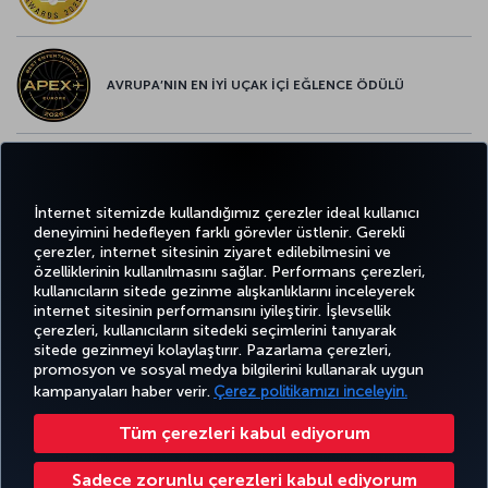
AVRUPA’NIN EN İYİ UÇAK İÇİ EĞLENCE ÖDÜLÜ
AVRUPA’NIN EN İYİ YİYECEK ve İÇECEK ÖDÜLÜ
İnternet sitemizde kullandığımız çerezler ideal kullanıcı
deneyimini hedefleyen farklı görevler üstlenir. Gerekli
çerezler, internet sitesinin ziyaret edilebilmesini ve
özelliklerinin kullanılmasını sağlar. Performans çerezleri,
kullanıcıların sitede gezinme alışkanlıklarını inceleyerek
Twitter
Facebook
Instagram
Youtube
LinkedIn
Tiktok
Blog
Pinterest
What
internet sitesinin performansını iyileştirir. İşlevsellik
çerezleri, kullanıcıların sitedeki seçimlerini tanıyarak
sitede gezinmeyi kolaylaştırır. Pazarlama çerezleri,
BİLET
FIRSATLAR
TURKISH
POPÜLER
promosyon ve sosyal medya bilgilerini kullanarak uygun
AL VE
DENEYİM
VE UÇUŞ
YARDIM
AIRLINES
M
UÇUŞLAR
YÖNET
NOKTALARI
HOLIDAYS
kampanyaları haber verir.
Çerez politikamızı inceleyin.
Tüm çerezleri kabul ediyorum
Bilgi Toplumu Hizmetleri
Erişilebilirlik
Gizlilik ve Çerez Politikası
Yasal Uyarı
Yolcu Hakları
Sadece zorunlu çerezleri kabul ediyorum
Çerez Ayarlarını Değiştir
1-800-874 8875