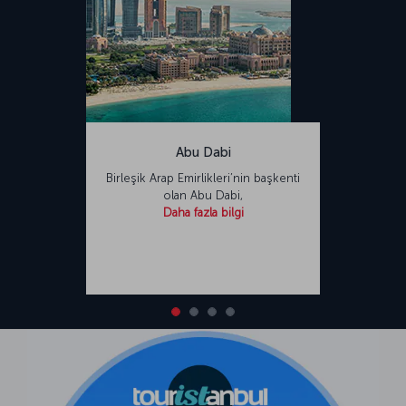
Abu Dabi
Birleşik Arap Emirlikleri’nin başkenti
olan Abu Dabi,
Daha fazla bilgi