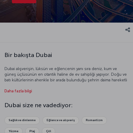
Bir bakışta Dubai
Dubai alışverişin, lüksün ve eğlencenin yanı sıra deniz, kum ve
güneş üçlüsünün en otantik haline de ev sahipliği yapıyor. Doğu ve
batı kültürlerinin ahenkle bir arada bulunduğu şehrin daima hareketli
çarşıları, artık sembolleşmiş Burc El Arab (Yelken) Oteli, Palmiye
Daha fazla bilgi
Adaları, su-ses-ışık gösterileri ve Cumeyra Camisi, ziyaretçileri hem
modern hem mistik bir dünyayı keşfe çağırıyor.
Dubai size ne vadediyor:
Yüksek binaları, sıra dışı lüks vaadi, farklı alışveriş olanakları ve sıcak
iklimiyle bu kozmopolit şehir, aynı zamanda yurt dışından gelen çok
sayıda yabancı çalışana ev sahipliği yapıyor. Öte yandan tüm bu
Sağlık ve dinlenme
Eğlence ve alışveriş
Romantizm
alternatiflerin yanı sıra çöl safarisi Dubai’de yapılacak otantik bir
aktivite seçeneği olarak öne çıkıyor.
Yüzme
Plaj
Çöl