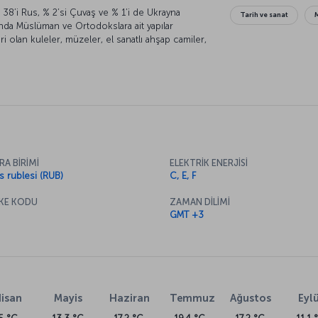
 38’i Rus, % 2’si Çuvaş ve % 1’i de Ukrayna
Tarih ve sanat
ında Müslüman ve Ortodokslara ait yapılar
eri olan kuleler, müzeler, el sanatlı ahşap camiler,
larından biri haline getiriyor.
RA BİRİMİ
ELEKTRİK ENERJİSİ
s rublesi (RUB)
C, E, F
KE KODU
ZAMAN DİLİMİ
GMT +3
isan
Mayis
Haziran
Temmuz
Ağustos
Eylü