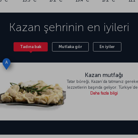
5 °C
13.3 °C
17.2 °C
19.4 °C
17.2 °C
11.1 
Kazan
şehrinin en iyileri
Tadına bak
Mutlaka gör
En iyiler
A
Kazan mutfağı
Tatar böreği, Kazan’da tatmanız gerek
lezzetlerin başında geliyor. Türkiye’de
Daha fazla bilgi