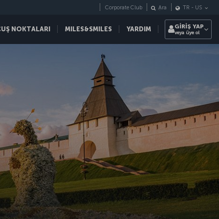
Corporate Club
Ara
TR
-
US
GİRİŞ YAP
ÇUŞ NOKTALARI
MILES&SMILES
YARDIM
veya üye ol