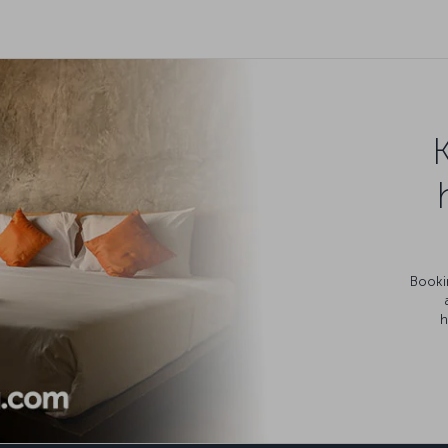
Bookin
h