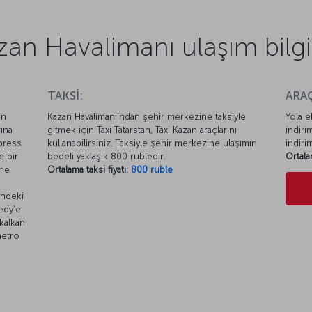
zan Havalimanı ulaşım bilgil
TAKSİ:
ARAÇ
an
Kazan Havalimanı’ndan şehir merkezine taksiyle
Yola e
ına
gitmek için Taxi Tatarstan, Taxi Kazan araçlarını
indiri
xpress
kullanabilirsiniz. Taksiyle şehir merkezine ulaşımın
indiri
e bir
bedeli yaklaşık 800 rubledir.
Ortala
ine
Ortalama taksi fiyatı:
800 ruble
indeki
edy’e
kalkan
metro