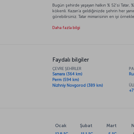
Bugün şehirde yaşayan halkın % 52’si Tatar, %
kökenli. Kazan’a geldiğinizde şehrin her yan
görebilirsiniz. Tatar mimarisinin en iyi örnekl
tarihi mahalleler Kazan’ı turizmin önemli nokta
Daha fazla bilgi
Faydalı bilgiler
ÇEVRE ŞEHİRLER
PA
Samara (364 km)
Ru
Perm (594 km)
ÜL
Nizhniy Novgorod (389 km)
+7
Ocak
Şubat
Mart
N