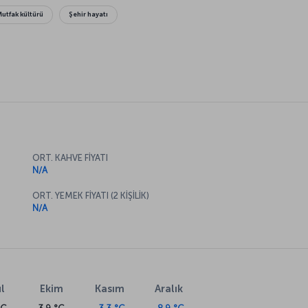
Mutfak kültürü
Şehir hayatı
ORT. KAHVE FİYATI
N/A
ORT. YEMEK FİYATI (2 KİŞİLİK)
N/A
l
Ekim
Kasım
Aralık