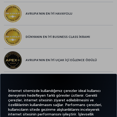
AVRUPA’NIN EN İYİ HAVAYOLU
DÜNYANIN EN İYİ BUSINESS CLASS İKRAMI
AVRUPA’NIN EN İYİ UÇAK İÇİ EĞLENCE ÖDÜLÜ
AVRUPA’NIN EN İYİ YİYECEK ve İÇECEK ÖDÜLÜ
İnternet sitemizde kullandığımız çerezler ideal kullanıcı
deneyimini hedefleyen farklı görevler üstlenir. Gerekli
çerezler, internet sitesinin ziyaret edilebilmesini ve
özelliklerinin kullanılmasını sağlar. Performans çerezleri,
kullanıcıların sitede gezinme alışkanlıklarını inceleyerek
Twitter
Facebook
Instagram
Youtube
LinkedIn
Tiktok
Blog
Pinterest
What
internet sitesinin performansını iyileştirir. İşlevsellik