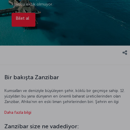
kokusu eksik olmuyor.
Bilet al
Bir bakışta Zanzibar
Kumsalları ve deniziyle büyüleyen şehir, köklü bir geçmişe sahip. 12.
yüzyıldan bu yana dünyanın en önemli baharat üreticilerinden olan
Zanzibar, Afrika’nın en eski liman şehirlerinden biri. Şehrin en ilgi
çekici bölgesi olan, tarih boyunca birçok kültürü ağırlayan Stone
Daha fazla bilgi
Town, taş binalarıyla öne çıkıyor. Her biri tarihi eser sayılan oymalı
ahşap kapılar, nerede sonlandığı belli olmayan dar sokaklara açılıyor.
Zanzibar size ne vadediyor: