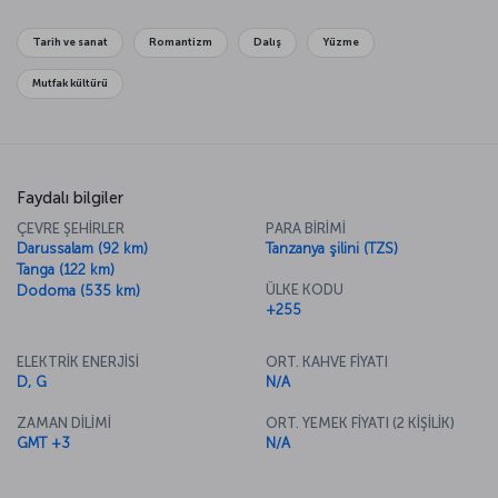
Tarih ve sanat
Romantizm
Dalış
Yüzme
Mutfak kültürü
Faydalı bilgiler
ÇEVRE ŞEHİRLER
PARA BİRİMİ
Darussalam (92 km)
Tanzanya şilini (TZS)
Tanga (122 km)
ÜLKE KODU
Dodoma (535 km)
+255
ELEKTRİK ENERJİSİ
ORT. KAHVE FİYATI
D, G
N/A
ZAMAN DİLİMİ
ORT. YEMEK FİYATI (2 KİŞİLİK)
GMT +3
N/A