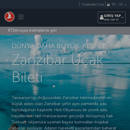
Skip to main content
Corporate Club
TR
-
US
Toggle navigation
GİRİŞ YAP
veya üye ol
Tüm uçuş noktalarını gör
DÜNYA DAHA BÜYÜK. KEŞFET.
Zanzibar Uçak
Bileti
Tanzanya’nın doğusundaki Zanzibar takımadasının en
büyük adası olan Zanzibar şehri aynı zamanda ada
topluluğunun başkenti. Hint Okyanusu ile çevrili ada,
hayallerdeki tatil manzarasının gerçeğe dönüşmüş hali.
Turkuaz okyanusa uzanan beyaz kumsalları tropikal
ağaçlar süslüyor. Adanın hareketli pazarlarından baharat