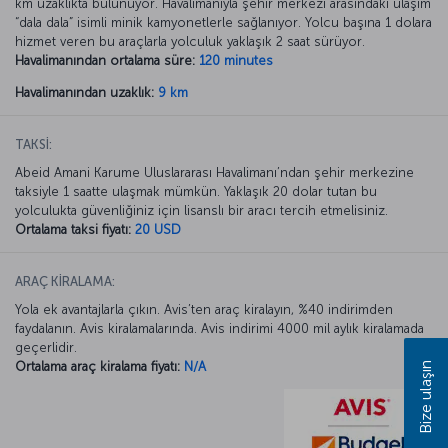
km uzaklıkta bulunuyor. Havalimanıyla şehir merkezi arasındaki ulaşım
“dala dala” isimli minik kamyonetlerle sağlanıyor. Yolcu başına 1 dolara
hizmet veren bu araçlarla yolculuk yaklaşık 2 saat sürüyor.
Havalimanından ortalama süre:
120 minutes
Havalimanından uzaklık:
9 km
TAKSİ:
Abeid Amani Karume Uluslararası Havalimanı’ndan şehir merkezine
taksiyle 1 saatte ulaşmak mümkün. Yaklaşık 20 dolar tutan bu
yolculukta güvenliğiniz için lisanslı bir aracı tercih etmelisiniz.
Ortalama taksi fiyatı:
20 USD
ARAÇ KİRALAMA:
Yola ek avantajlarla çıkın. Avis’ten araç kiralayın, %40 indirimden
faydalanın. Avis kiralamalarında. Avis indirimi 4000 mil aylık kiralamada
geçerlidir.
Ortalama araç kiralama fiyatı:
N/A
Bize ulaşın