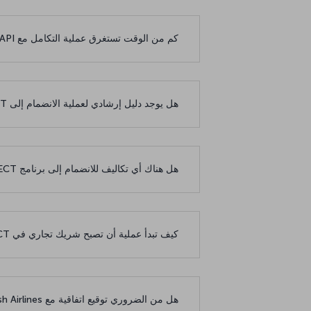
كم من الوقت تستغرق عملية التكامل مع TKCONNECT API؟
هل يوجد دليل إرشادي لعملية الانضمام إلى TKCONNECT؟
هل هناك أي تكاليف للانضمام إلى برنامج TKCONNECT؟
كيف تبدأ عملية أن تصبح شريك تجاري في TKCONNECT؟
هل من الضروري توقيع اتفاقية مع Turkish Airlines للاتصال بـ TKCONNECT؟