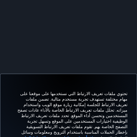
تحتوي ملفات تعريف الارتباط التي نستخدمها على موقعنا على
مهام مختلفة تستهدف تجربة مستخدم مثالية. تضمن ملفات
تعريف الارتباط للجلسة إمكانية زيارة موقع الويب واستخدام
ميزاته. تحلل ملفات تعريف الارتباط الخاصة بالأداء عادات تصفح
Facebook
Twitter
Instagram
YouTube
LinkedIn
تيك توك
Blog
Pinterest
واتساب
المستخدمين وتحسن أداء الموقع. تحدد ملفات تعريف الارتباط
الوظيفية اختيارات المستخدمين على الموقع وتسهل تجربة
التصفح الخاصة بهم. تقوم ملفات تعريف الارتباط التسويقية
بإخطار الحملات المناسبة باستخدام الترويج ومعلومات وسائل
الحجز
العروض
CORPORATE
kish
خبرة
مساعدة
MILES&SMILES