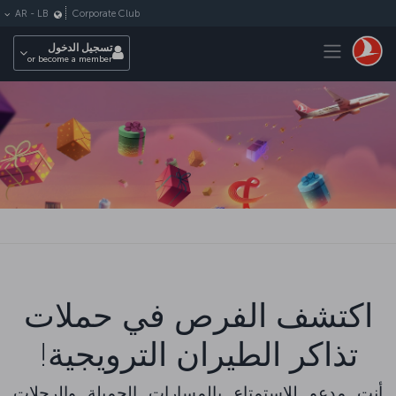
لتخطي إلى المحتوى الرئيسي
Corporate Club
AR
-
LB
Toggle navigation
تسجيل الدخول
or become a member
اكتشف الفرص في حملات
تذاكر الطيران الترويجية!
أنت مدعو للاستمتاع بالمسارات الجميلة والرحلات