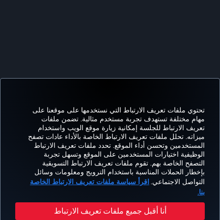
تحتوي ملفات تعريف الارتباط التي نستخدمها على موقعنا على
مهام مختلفة تستهدف تجربة مستخدم مثالية. تضمن ملفات
تعريف الارتباط للجلسة إمكانية زيارة موقع الويب واستخدام
Facebook
Twitter
Instagram
YouTube
LinkedIn
تيك توك
Blog
Pinterest
واتساب
ميزاته. تحلل ملفات تعريف الارتباط الخاصة بالأداء عادات تصفح
المستخدمين وتحسن أداء الموقع. تحدد ملفات تعريف الارتباط
الوظيفية اختيارات المستخدمين على الموقع وتسهل تجربة
التصفح الخاصة بهم. تقوم ملفات تعريف الارتباط التسويقية
الحجز
العروض
CORPORATE
kish
خبرة
مساعدة
MILES&SMILES
بإخطار الحملات المناسبة باستخدام الترويج ومعلومات وسائل
والإدارة
والوجهات
CLUB
lines
التواصل الاجتماعي.
اقرأ سياسة ملفات تعريف الارتباط الخاصة
بنا.
سياسة الخصوصية وملفات تعريف الارتباط
إشعار قانوني
حقوق المسافر
أنا أقبل جميع ملفات تعريف الارتباط