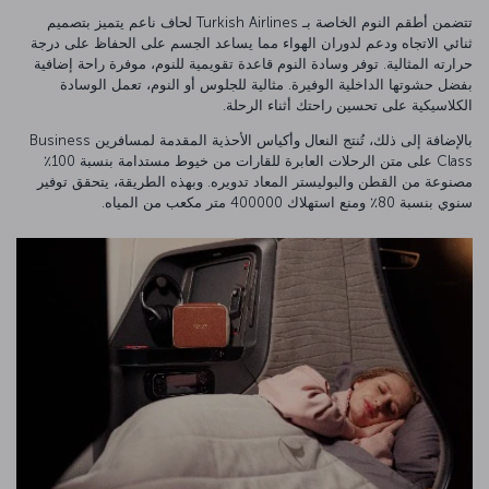
تتضمن أطقم النوم الخاصة بـ Turkish Airlines لحاف ناعم يتميز بتصميم
ثنائي الاتجاه ودعم لدوران الهواء مما يساعد الجسم على الحفاظ على درجة
حرارته المثالية. توفر وسادة النوم قاعدة تقويمية للنوم، موفرة راحة إضافية
بفضل حشوتها الداخلية الوفيرة. مثالية للجلوس أو النوم، تعمل الوسادة
الكلاسيكية على تحسين راحتك أثناء الرحلة.
بالإضافة إلى ذلك، تُنتج النعال وأكياس الأحذية المقدمة لمسافرين Business
Class على متن الرحلات العابرة للقارات من خيوط مستدامة بنسبة 100٪
مصنوعة من القطن والبوليستر المعاد تدويره. وبهذه الطريقة، يتحقق توفير
سنوي بنسبة 80٪ ومنع استهلاك 400000 متر مكعب من المياه.