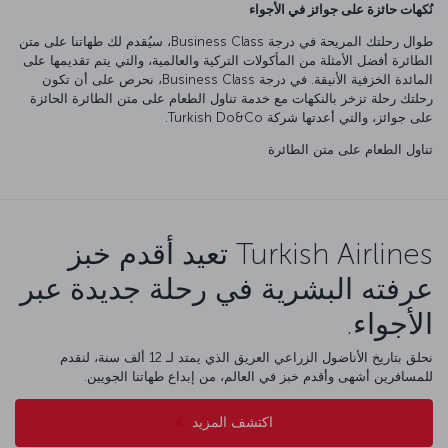
نُكهات حائزة على جوائز في الأجواء
طوال رحلتك المريحة في درجة Business Class، سيُقدم لك طهاتنا على متن
الطائرة أفضل الأمثلة من المأكولات التركية والعالمية، والتي يتم تقديمها على
المائدة الخزفية الأنيقة. في درجة Business Class، نحرص على أن تكون
رحلتك رحلة تزخر بالنكهات مع خدمة تناول الطعام على متن الطائرة الحائزة
على جوائز، والتي أعدتها شركة Turkish Do&Co.
تناول الطعام على متن الطائرة
Turkish Airlines تعيد أقدم خبز
عرفته البشرية في رحلة جديدة عبر
الأجواء.
نحلق بتاريخ الأناضول الزراعي العريق الذي يمتد لـ 12 ألف سنة، لنقدم
للمسافرين أشهى وأقدم خبز في العالم، من إبداع طهاتنا الجويين.
اكتشف المزيد