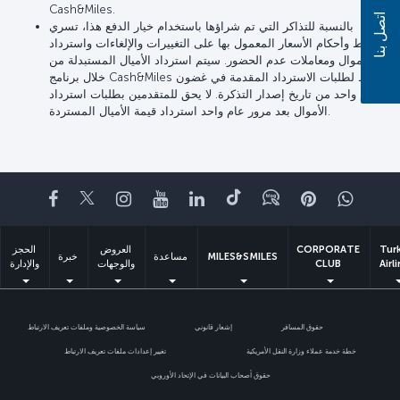
Cash&Miles.
اتصل بنا
بالنسبة للتذاكر التي تم شراؤها باستخدام خيار الدفع هذا، تسري
شروط وأحكام الأسعار المعمول بها على التغييرات والإلغاءات واسترداد
الأموال ومعاملات عدم الحضور. سيتم استرداد الأميال المستبدلة من
خلال برنامج Cash&Miles فقط لطلبات الاسترداد المقدمة في غضون
عام واحد من تاريخ إصدار التذكرة. لا يحق للمتقدمين بطلبات استرداد
الأموال بعد مرور عام واحد استرداد قيمة الأميال المستردة.
اتساب
Pinterest
Blog
تيك توك
LinkedIn
YouTube
Instagram
Twitter
Facebook
Tur
CORPORATE
العروض
الحجز
MILES&SMILES
مساعدة
خبرة
Airl
CLUB
والوجهات
والإدارة
حقوق المسافر
إشعار قانوني
سياسة الخصوصية وملفات تعريف الارتباط
خطة خدمة عملاء وزارة النقل الأمريكية
تغيير إعدادات ملفات تعريف الارتباط
حقوق أصحاب البيانات في الإتحاد الأوروبي