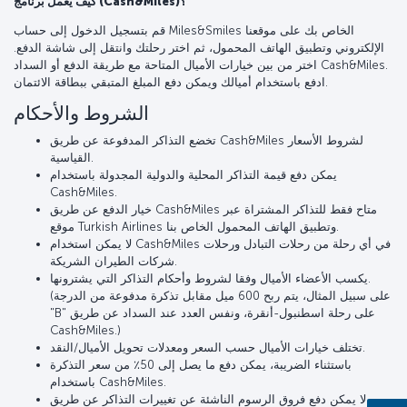
كيف يعمل برنامج (Cash&Miles)؟
قم بتسجيل الدخول إلى حساب Miles&Smiles الخاص بك على موقعنا
الإلكتروني وتطبيق الهاتف المحمول، ثم اختر رحلتك وانتقل إلى شاشة الدفع.
اختر من بين خيارات الأميال المتاحة مع طريقة الدفع أو السداد Cash&Miles.
ادفع باستخدام أميالك ويمكن دفع المبلغ المتبقي ببطاقة الائتمان.
الشروط والأحكام
تخضع التذاكر المدفوعة عن طريق Cash&Miles لشروط الأسعار
القياسية.
يمكن دفع قيمة التذاكر المحلية والدولية المجدولة باستخدام
Cash&Miles.
خيار الدفع عن طريق Cash&Miles متاح فقط للتذاكر المشتراة عبر
موقع Turkish Airlines وتطبيق الهاتف المحمول الخاص بنا.
لا يمكن استخدام Cash&Miles في أي رحلة من رحلات التبادل ورحلات
شركات الطيران الشريكة.
يكسب الأعضاء الأميال وفقا لشروط وأحكام التذاكر التي يشترونها.
(على سبيل المثال، يتم ربح 600 ميل مقابل تذكرة مدفوعة من الدرجة
"B" على رحلة اسطنبول-أنقرة، ونفس العدد عند السداد عن طريق
Cash&Miles.)
تختلف خيارات الأميال حسب السعر ومعدلات تحويل الأميال/النقد.
باستثناء الضريبة، يمكن دفع ما يصل إلى 50٪ من سعر التذكرة
باستخدام Cash&Miles.
لا يمكن دفع فروق الرسوم الناشئة عن تغييرات التذاكر عن طريق