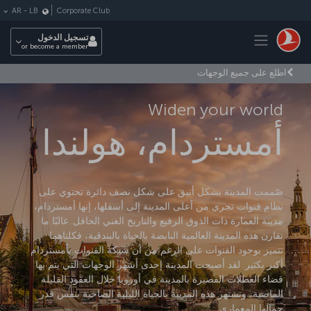
لتخطي إلى المحتوى الرئيسي
Corporate Club
AR
-
LB
Toggle navigation
تسجيل الدخول
or become a member
اطلع على جميع الوجهات
Widen your world
أمستردام، هولندا
صّممت المدينة بشكل أنيق على شكل نصف دائرة تحتوي على
نظام قنوات تجري من أعلى المدينة إلى أسفلها، إنها أمستردام،
مدينة العمارة ذات الذوق الرفيع والتاريخ الغني الحافل. غالبًا ما
تقارن هذه المدينة العالمية النابضة بالحياة بالبندقية، فكلتاهما
تتميز بوجود القنوات على الرغم من أن شبكة القنوات بأمستردام
أكبر بكثير. لقد أصبحت المدينة إحدى أشهر الوجهات التي يتم بها
قضاء العطلات القصيرة بالمدينة في أوروبا خلال العقود القليلة
الماضية، وتشتهر هذه المدينة بالحياة الليلية الصاخبة بنفس قدر
جمالها المعماري.