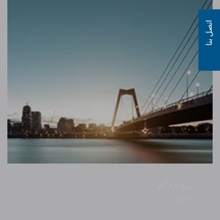
اتصل بنا
روتردام
احجز