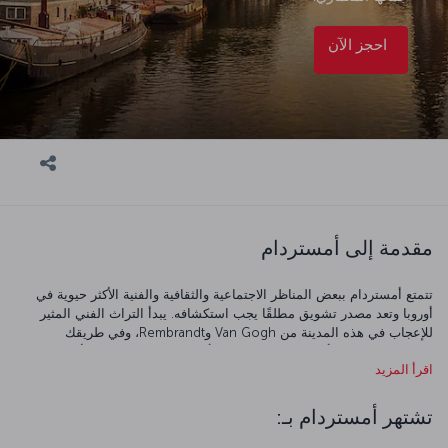
احجز الآن
مقدمة إلى أمستردام
تتمتع أمستردام ببعض المناظر الاجتماعية والثقافية والفنية الأكثر حيوية في
أوروبا وتعد مصدر تشويق مطلقًا يجب استكشافه. يبدأ التراث الفني المثير
للإعجاب في هذه المدينة من Van Gogh وRembrandt، وفي طريقك
لاستكشاف متاحف أمستردام، تكون على أعتاب دخول عالم من الألوان
اقرأ المزيد
والخيال. العمارة التقليدية والجسور الأنيقة بالمدينة أقل ما يُقال عنها أنها
ساحرة، لا يقل عنها سحرًا القنوات التي تسري عبرها. وبالتأكيد يمكنك اختيار
استكشاف المدينة على متن قارب فوق القناة، وتمثل الدراجة الطريقة التي
تشتهر أمستردام بـ:
يتجول بها السكان المحليون، في الواقع إن استكشاف أمستردام على متن
عجلتين طريقة رائعة للقيام بذلك. عندما يكون هناك مشهد ترفيهي يجري على