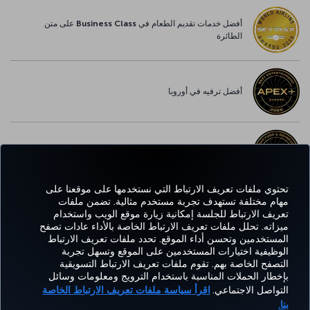
أفضل خدمات تقديم الطعام في Business Class على متن
الطائرة
أفضل ترفيه في أوروبا
أفضل خدمة واي-فاي في أوروبا
تحتوي ملفات تعريف الارتباط التي نستخدمها على موقعنا على
مهام مختلفة تستهدف تجربة مستخدم مثالية. تضمن ملفات
تعريف الارتباط للجلسة إمكانية زيارة موقع الويب واستخدام
Facebook
Twitter
Instagram
YouTube
LinkedIn
تيك توك
Blog
Pinterest
واتساب
ميزاته. تحلل ملفات تعريف الارتباط الخاصة بالأداء عادات تصفح
المستخدمين وتحسن أداء الموقع. تحدد ملفات تعريف الارتباط
الوظيفية اختيارات المستخدمين على الموقع وتسهل تجربة
التصفح الخاصة بهم. تقوم ملفات تعريف الارتباط التسويقية
الحجز
العروض
CORPORATE
kish
خبرة
مساعدة
MILES&SMILES
بإخطار الحملات المناسبة باستخدام الترويج ومعلومات وسائل
والإدارة
والوجهات
CLUB
lines
التواصل الاجتماعي.
اقرأ سياسة ملفات تعريف الارتباط الخاصة
بنا.