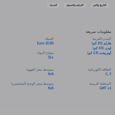
مدار الساعة، دائمًا ما تمتلئ أمستردام بجماهير من الأشخاص متعددي
التاريخ والفن
الترفيه والتسوق
المدينة
الجنسيات، وبغض النظر عن هذا الحدث، نضمن لك أنه سيتم مراعاة أذواقك
أثناء تواجدك هنا.
معلومات سريعة
المدن القريبة
العملة
هارلم (20 كم)
Euro (EUR)
ليدن (43 كم)
مفتاح الدولة
أوتريخت (53 كم)
+31
الطاقة الكهربائية
متوسط سعر القهوة
N/A
C, F
المنطقة الزمنية
متوسط سعر الوجبة (لشخصين)
N/A
GMT +1