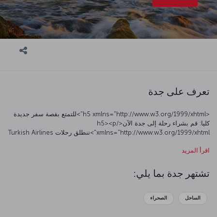
تعرف على جدة
<h5 xmlns="http://www.w3.org/1999/xhtml">للتمتع بقصة سفر جديدة
كليا: قم بشراء رحلة إلى جدة الآن</h5><p
xmlns="http://www.w3.org/1999/xhtml">تنطلق رحلات Turkish Airlines
إلى جدة من تركيا والخارج عبر مطار إسطنبول (IST)، مع رحلات ربط. تحتوي
اقرأ المزيد
هذه الصفحة على كل المعلومات التي تحتاجها بخصوص أسعار تذاكر الطيران
ورحلات الطيران إلى جدة.</p><h5
xmlns="http://www.w3.org/1999/xhtml">نبذة عن مطار الملك عبد العزيز
تشتهر جدة بما يلي:
الدولي</h5><p xmlns="http://www.w3.org/1999/xhtml">يبعد مطار
الملك عبد العزيز الدولي (JED) حوالي 22 كيلومتر عن وسط مدينة جدة. يحتوي
المطار، الذي يضم أحد أكبر المحطات في العالم، على مناطق بيع بالتجزئة
الساحل
الصحراء
ومطاعم ومكاتب صرافة، بالإضافة إلى العديد من المرافق غير ذلك. ويعتبر
المطار بوابة رئيسية للحجاج والمعتمرين الراغبين في زيارة مكة المكرمة.</p>