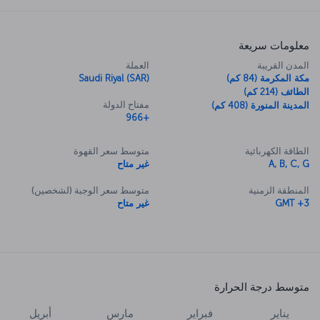
معلومات سريعة
المدن القريبة
العملة
مكة المكرمة (84 كم)
Saudi Riyal (SAR)
الطائف (214 كم)
مفتاح الدولة
المدينة المنورة (408 كم)
+966
الطاقة الكهربائية
متوسط سعر القهوة
A, B, C, G
غير متاح
المنطقة الزمنية
متوسط سعر الوجبة (لشخصين)
GMT +3
غير متاح
متوسط درجة الحرارة
يناير
فبراير
مارس
أبريل