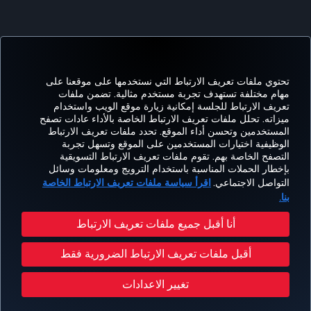
تحتوي ملفات تعريف الارتباط التي نستخدمها على موقعنا على
مهام مختلفة تستهدف تجربة مستخدم مثالية. تضمن ملفات
تعريف الارتباط للجلسة إمكانية زيارة موقع الويب واستخدام
Facebook
Twitter
Instagram
YouTube
LinkedIn
تيك توك
Blog
Pinterest
واتساب
ميزاته. تحلل ملفات تعريف الارتباط الخاصة بالأداء عادات تصفح
المستخدمين وتحسن أداء الموقع. تحدد ملفات تعريف الارتباط
الوظيفية اختيارات المستخدمين على الموقع وتسهل تجربة
التصفح الخاصة بهم. تقوم ملفات تعريف الارتباط التسويقية
الحجز
العروض
CORPORATE
kish
خبرة
مساعدة
MILES&SMILES
بإخطار الحملات المناسبة باستخدام الترويج ومعلومات وسائل
والإدارة
والوجهات
CLUB
lines
التواصل الاجتماعي.
اقرأ سياسة ملفات تعريف الارتباط الخاصة
بنا.
سياسة الخصوصية وملفات تعريف الارتباط
إشعار قانوني
حقوق المسافر
أنا أقبل جميع ملفات تعريف الارتباط
تغيير إعدادات ملفات تعريف الارتباط
خطة خدمة عملاء وزارة النقل الأمريكية
أقبل ملفات تعريف الارتباط الضرورية فقط
حقوق أصحاب البيانات في الإتحاد الأوروبي
حقوق النشر محفوظة للخطوط الجوية التركية © 1996 - 2026
تغيير الاعدادات