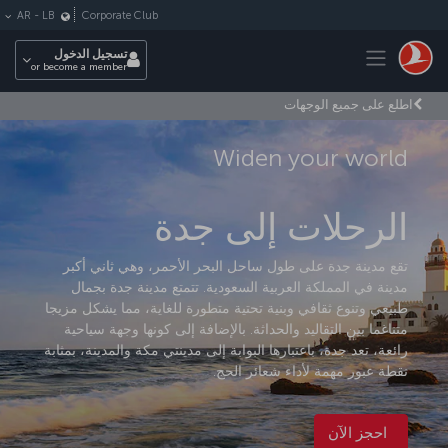
لتخطي إلى المحتوى الرئيسي
Corporate Club
AR
-
LB
Toggle navigation
تسجيل الدخول
or become a member
اطلع على جميع الوجهات
Widen your world
الرحلات إلى جدة
تقع مدينة جدة على طول ساحل البحر الأحمر، وهي ثاني أكبر
مدينة في المملكة العربية السعودية. تتمتع مدينة جدة بجمال
طبيعي وتنوع ثقافي وبنية تحتية متطورة للغاية، مما يشكل مزيجا
متناغما بين التقاليد والحداثة. بالإضافة إلى كونها وجهة سياحية
رائعة، تعد جدة، باعتبارها البوابة إلى مدينتي مكة والمدينة، بمثابة
نقطة عبور مهمة لأداء شعائر الحج.
احجز الآن