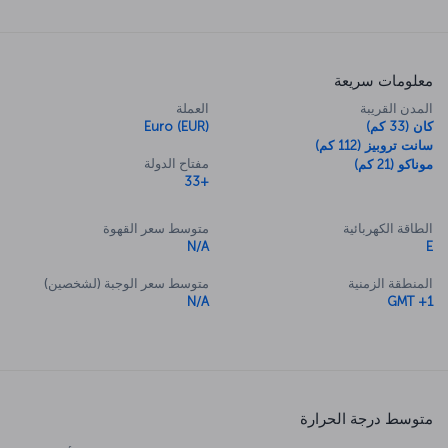
معلومات سريعة
المدن القريبة
العملة
كان (33 كم)
Euro (EUR)
سانت تروبيز (112 كم)
مفتاح الدولة
موناكو (21 كم)
+33
الطاقة الكهربائية
متوسط سعر القهوة
N/A
E
المنطقة الزمنية
متوسط سعر الوجبة (لشخصين)
N/A
GMT +1
متوسط درجة الحرارة