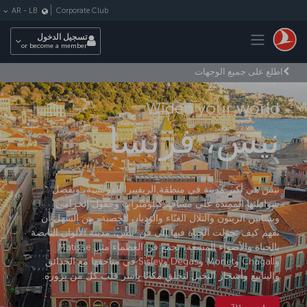
لتخطي إلى المحتوى الرئيسي
Corporate Club
AR
-
LB
Toggle navigation
تسجيل الدخول
or become a member
اطلع على جميع الوجهات
Widen your world
نيس، فرنسا
نيس هي أكبر مدينة في منطقة الريفييرا الفرنسية، وبفضل
شواطئها الممتدة على مسافة كيلومترات وحقول الخزامى
وبساتين الزيتون والتلال الغنّاء والوديان الخصبة، من السهل أن
نفهم كيف تحوّلت الحياة فيها إلى فن. نيس، مدينة الألوان النابضة
بالحياة والأضواء المشعّة، تجمع فن العظماء مثل Matisse
وChagall وMonet وDegas وSisley في متاحفها مع الحدائق
والينابيع وأشجار النخيل لتخلق مكانًا يأسر قلب كل من يزوره.