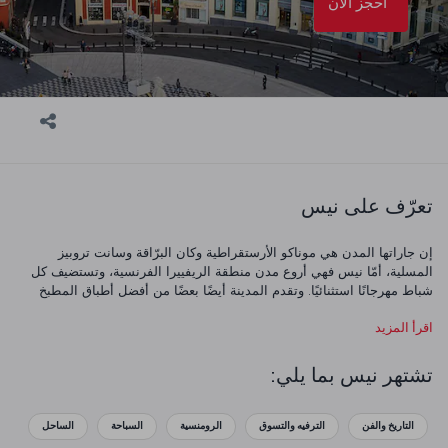
احجز الآن
تعرّف على نيس
إن جاراتها المدن هي موناكو الأرستقراطية وكان البرّاقة وسانت تروبيز
المسلية، أمّا نيس فهي أروع مدن منطقة الريفييرا الفرنسية، وتستضيف كل
شباط مهرجانًا استثنائيًا. وتقدم المدينة أيضًا بعضًا من أفضل أطباق المطبخ
الفرنسي الجنوبي، في العديد من المطاعم الحائزة على نجمة ميشلين
اقرأ المزيد
Micheline. في شوارع المدينة الضيقة، ستجد مبانيَ مطلية بتدرجات الألوان
الباهتة وشرفات مزيّنة بالأزهار ومصارع نوافذ فيروزية اللون. وأثناء التجوّل في
أرجائها، قد ترغب في اختيار كيس من الخزامى المجففة أو قنينة من زيت
تشتهر نيس بما يلي:
الزيتون المصنوع محليًا لتخلّد بها ذكرى رحلتك.
التاريخ والفن
الترفيه والتسوق
الرومنسية
السباحة
الساحل