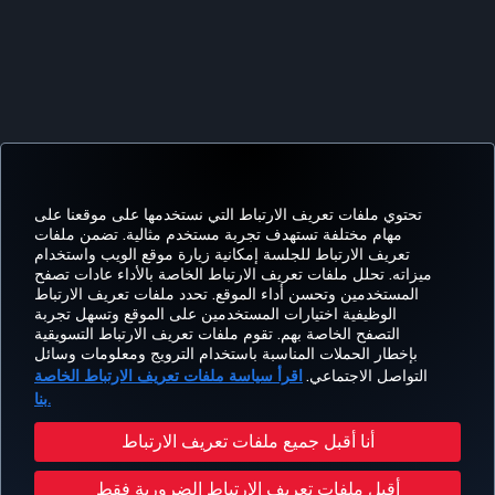
تحتوي ملفات تعريف الارتباط التي نستخدمها على موقعنا على
مهام مختلفة تستهدف تجربة مستخدم مثالية. تضمن ملفات
تعريف الارتباط للجلسة إمكانية زيارة موقع الويب واستخدام
اتساب
Pinterest
Blog
تيك توك
LinkedIn
YouTube
Instagram
Twitter
Facebook
ميزاته. تحلل ملفات تعريف الارتباط الخاصة بالأداء عادات تصفح
المستخدمين وتحسن أداء الموقع. تحدد ملفات تعريف الارتباط
الوظيفية اختيارات المستخدمين على الموقع وتسهل تجربة
التصفح الخاصة بهم. تقوم ملفات تعريف الارتباط التسويقية
Tur
CORPORATE
العروض
الحجز
MILES&SMILES
مساعدة
خبرة
بإخطار الحملات المناسبة باستخدام الترويج ومعلومات وسائل
Airl
CLUB
والوجهات
والإدارة
التواصل الاجتماعي.
اقرأ سياسة ملفات تعريف الارتباط الخاصة
بنا.
حقوق المسافر
إشعار قانوني
سياسة الخصوصية وملفات تعريف الارتباط
أنا أقبل جميع ملفات تعريف الارتباط
خطة خدمة عملاء وزارة النقل الأمريكية
تغيير إعدادات ملفات تعريف الارتباط
أقبل ملفات تعريف الارتباط الضرورية فقط
حقوق أصحاب البيانات في الإتحاد الأوروبي