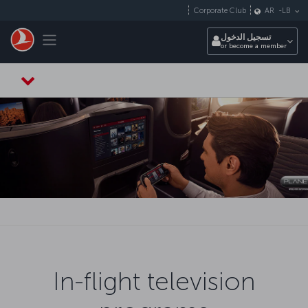
التخطي إلى المحتوى الرئيسي
Corporate Club
AR
-
LB
Toggle navigation
تسجيل الدخول
or become a member
In-flight television