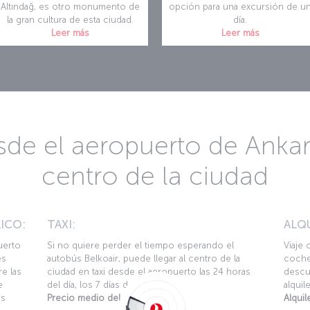
Altındağ, es otro monumento de
opción para una excursión de u
la gran cultura de esta ciudad.
día.
Leer más
Leer más
sde el aeropuerto de Anka
centro de la ciudad
ICO:
TAXI:
ALQ
uerto
Si no quiere perder el tiempo esperando el
Viaje 
es
autobús Belkoair, puede llegar al centro de la
coche
e las
ciudad en taxi desde el aeropuerto las 24 horas
descue
e
del día, los 7 días de la semana.
alquil
os
Precio medio del taxi:
-
Alqui