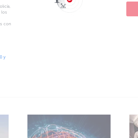
licía,
 los
as con
0 y