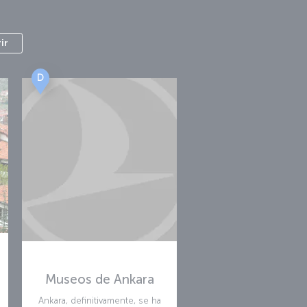
ir
D
e
Museos de Ankara
Ankara, definitivamente, se ha