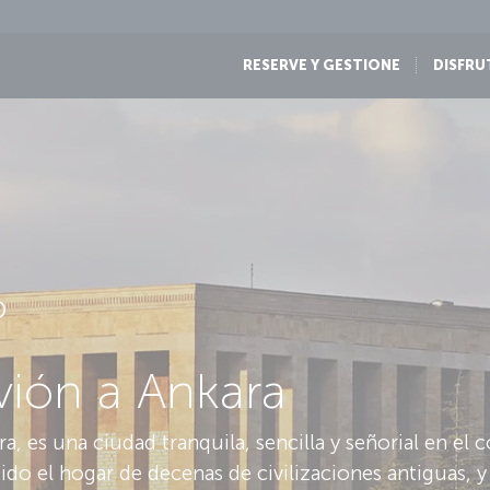
RESERVE Y GESTIONE
DISFRU
D
avión a Ankara
a, es una ciudad tranquila, sencilla y señorial en el 
sido el hogar de decenas de civilizaciones antiguas, 