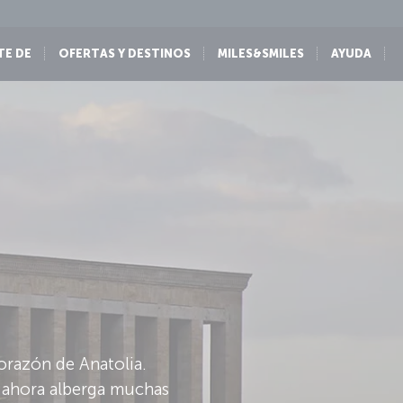
TE DE
OFERTAS Y DESTINOS
MILES&SMILES
AYUDA
corazón de Anatolia.
y ahora alberga muchas