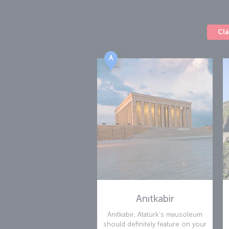
Clá
A
Anıtkabir
Anıtkabir, Atatürk’s mausoleum
should definitely feature on your