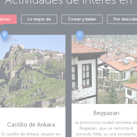
sicos
Lo mejor de
Comer y beber
Por descubr
B
C
Beypazarı
La pintoresca ciudad otomana d
Castillo de Ankara
Beypazarı, que se remonta al
El castillo de Ankara, situado en
periodo hitita, es una excelente