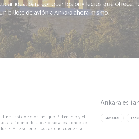
 lugar ideal para conocer los privilegios que ofrece Tu
un billete de avión a Ankara ahora mismo.
Ankara es fa
 Turca, así como del antiguo Parlamento y el
Bienestar
Esqu
natolia, así como de la burocracia; es donde se
 Turca. Ankara tiene museos que cuentan la
dejado huella en la ciudad, bazares que reflejan