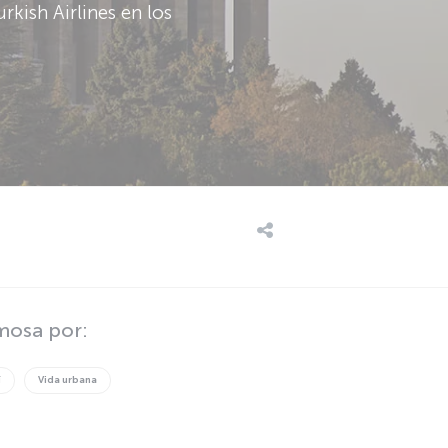
rkish Airlines en los
mosa por:
í
Vida urbana