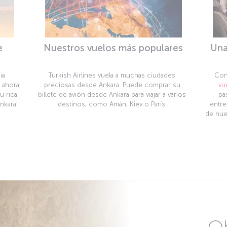
e
Nuestros vuelos más populares
Una
ia
Turkish Airlines vuela a muchas ciudades
Con
ahora
preciosas desde Ankara. Puede comprar su
vu
u rica
billete de avión desde Ankara para viajar a varios
pa
nkara!
destinos, como Amán, Kiev o París.
entre
de nues