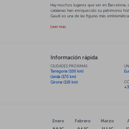
Hay muchos lugares que ver en Barcelona, d
catalanas han enriquecido su patrimonio hist
Gaudí es una de las figuras más emblemáticas d
la que se conoce como "la obra inacabada",
Leer más
merece una visita. El Park Güell de Gaudí es 
abierta a la imaginación y el ingenio del arti
los museos dedicados a Picasso y Miró alime
Barcelona no descuide su paladar: asegúres
Información rápida
CIUDADES PRÓXIMAS
UN
Tarragona (100 km)
Eu
Lleida (170 km)
CÓ
Girona (118 km)
+3
Enero
Febrero
Marzo