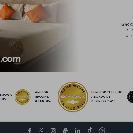
Gracia
obte
des
LA MEJOR
EL MEJOR CATERING
EGORÍA
AEROLÍNEA
A BORDO DE
DIAL
DE EUROPA
BUSINESS CLASS
Facebook
Twitter
Instagram
YouTube
LinkedIn
TikTok
Blog