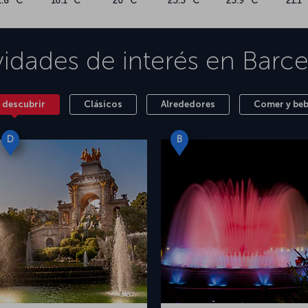
2.8 °C
16.1 °C
20 °C
23.3 °C
23.9 °C
21.1 
vidades de interés en
Barce
 descubrir
Clásicos
Alrededores
Comer y beb
D
B