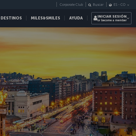
Corporate Club
Buscar
ES
-
CO
INICIAR SESIÓN
 DESTINOS
MILES&SMILES
AYUDA
or become a member