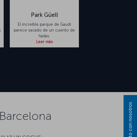
Park Güell
El increíble parque de Gaudí
s
parece sacado de un cuento de
hadas.
Leer más
 Barcelona