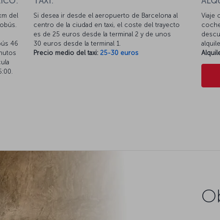
ICO:
TAXI:
ALQ
km del
Si desea ir desde el aeropuerto de Barcelona al
Viaje 
tobús.
centro de la ciudad en taxi, el coste del trayecto
coche
es de 25 euros desde la terminal 2 y de unos
descue
bús 46
30 euros desde la terminal 1.
alquil
inutos
Precio medio del taxi:
25-30 euros
Alqui
cula
5:00.
Ob