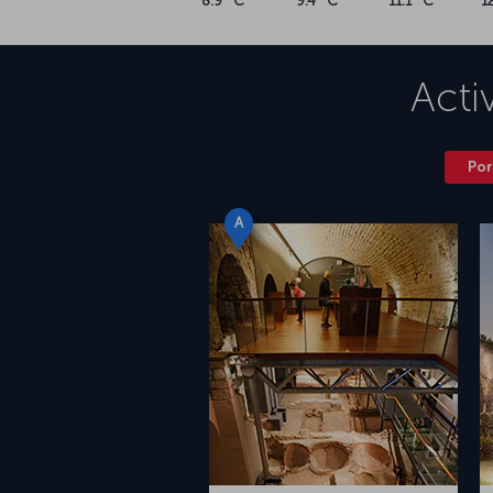
8.9 °C
9.4 °C
11.1 °C
1
Acti
Por
A