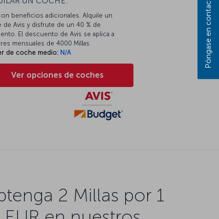
Póngase en contacto con nosotros
UILAR UN COCHE:
con beneficios adicionales. Alquile un
 de Avis y disfrute de un 40 % de
nto. El descuento de Avis se aplica a
eres mensuales de 4000 Millas.
ler de coche medio:
N/A
Ver opciones de coches
tenga 2 Millas por 1
EUR en nuestros