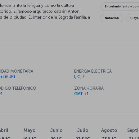
onde tanto la lengua y como la cultura
Entretenimiento y co
órico. El famoso arquitecto catalán Antoni
e la ciudad. El interior de la Sagrada Familia, a
Natación
Playa
 es tan sorprendente como su exterior y
igual de increíble y constituye una ventana
sta. Deje que La Rambla le acelere el pulso y que
nten su espíritu. Y, por supuesto, en
e de descubrir la famosa gastronomía catalana.
IDAD MONETARIA
ENERGÍA ELÉCTRICA
ro (EUR)
I, C, F
DIGO TELEFÓNICO
ZONA HORARIA
4
GMT +1
Abril
Mayo
Junio
Julio
Agosto
Sept