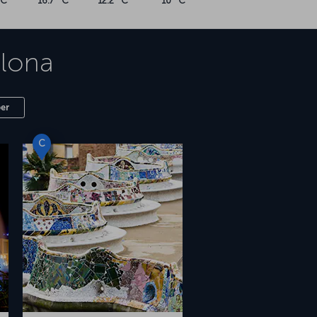
°C
16.7 °C
12.2 °C
10 °C
lona
er
C