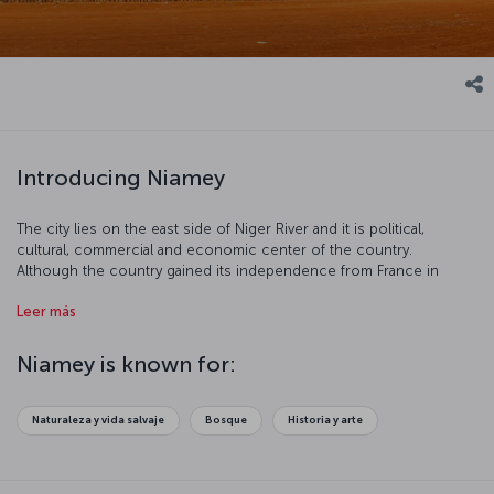
Introducing Niamey
The city lies on the east side of Niger River and it is political,
cultural, commercial and economic center of the country.
Although the country gained its independence from France in
1960, the impacts of France can still be experienced. The city is has
Leer más
an equatorial climate and we suggest you to visit the city between
December and February when the weather is generally dry and
warm. It would be useful to add that thunder squalls between June
Niamey is known for:
and October may hinder daily life.
Naturaleza y vida salvaje
Bosque
Historia y arte