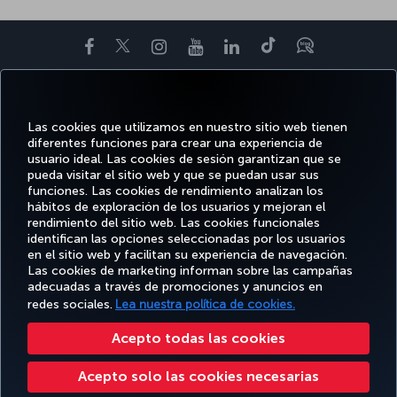
Facebook
Twitter
Instagram
YouTube
LinkedIn
TikTok
Blog
OFERTAS
RESERVE Y
DISFRUTE
CL
Y
AYUDA
MILES&SMILES
GESTIONE
DE
CORPO
DESTINOS
Las cookies que utilizamos en nuestro sitio web tienen
diferentes funciones para crear una experiencia de
usuario ideal. Las cookies de sesión garantizan que se
pueda visitar el sitio web y que se puedan usar sus
Accesibilidad
Política de privacidad y cookies
Aviso legal
Derechos de los pasajeros
funciones. Las cookies de rendimiento analizan los
Cambiar la configuración de cookies
Derechos de los interesados de la UE
hábitos de exploración de los usuarios y mejoran el
rendimiento del sitio web. Las cookies funcionales
Turkish Airlines Copyright © 1996 - 2026
identifican las opciones seleccionadas por los usuarios
en el sitio web y facilitan su experiencia de navegación.
Las cookies de marketing informan sobre las campañas
adecuadas a través de promociones y anuncios en
redes sociales.
Lea nuestra política de cookies.
Acepto todas las cookies
Acepto solo las cookies necesarias