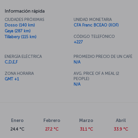
Información rápida
CIUDADES PRÓXIMAS
UNIDAD MONETARIA
Dosso (140 km)
CFA Franc BCEAO (XOF)
Gaya (287 km)
CÓDIGO TELEFÓNICO
Tillabery (115 km)
+227
ENERGÍA ELÉCTRICA
PROMEDIO PRECIO DE UN CAFÉ
C,D,E,F
N/A
ZONA HORARIA
AVG. PRICE OF A MEAL (2
PEOPLE)
GMT +1
N/A
Enero
Febrero
Marzo
Abril
24.4 °C
27.2 °C
31.1 °C
33.9 °C