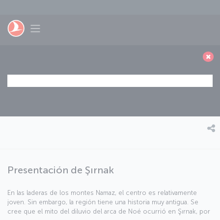
Saltar al contenido principal
Toggle navigation
Presentación de Şırnak
En las laderas de los montes Namaz, el centro es relativamente
joven. Sin embargo, la región tiene una historia muy antigua. Se
cree que el mito del diluvio del arca de Noé ocurrió en Şırnak, por