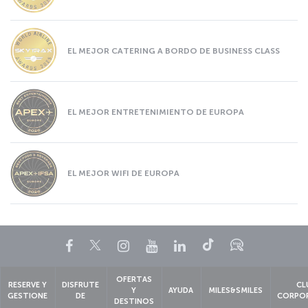
EL MEJOR CATERING A BORDO DE BUSINESS CLASS
EL MEJOR ENTRETENIMIENTO DE EUROPA
EL MEJOR WIFI DE EUROPA
Facebook
Twitter
Instagram
YouTube
LinkedIn
TikTok
Blog
OFERTAS
RESERVE Y
DISFRUTE
CL
Y
AYUDA
MILES&SMILES
GESTIONE
DE
CORPO
DESTINOS