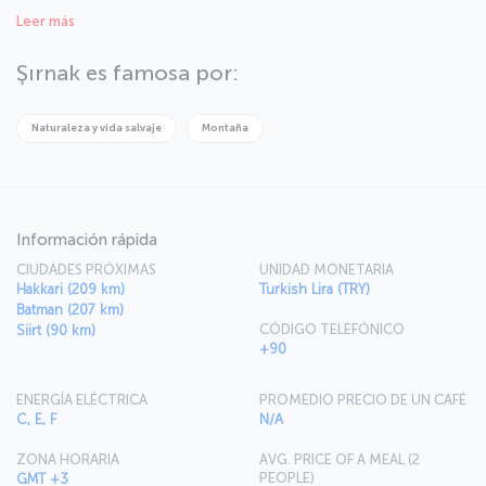
eso se la conoce como la "Ciudad de Noé". La impresionante
Leer más
Şırnak ha presenciado el establecimiento de numerosas
civilizaciones en Mesopotamia, Persia y Anatolia. Veamos más de
cerca esta ciudad.
Şırnak es famosa por:
Naturaleza y vida salvaje
Montaña
Información rápida
CIUDADES PRÓXIMAS
UNIDAD MONETARIA
Hakkari (209 km)
Turkish Lira (TRY)
Batman (207 km)
CÓDIGO TELEFÓNICO
Siirt (90 km)
+90
ENERGÍA ELÉCTRICA
PROMEDIO PRECIO DE UN CAFÉ
C, E, F
N/A
ZONA HORARIA
AVG. PRICE OF A MEAL (2
PEOPLE)
GMT +3