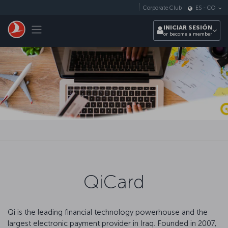
Saltar al contenido principal
Corporate Club
ES
-
CO
Toggle navigation
INICIAR SESIÓN
or become a member
QiCard
Qi is the leading financial technology powerhouse and the
largest electronic payment provider in Iraq. Founded in 2007,