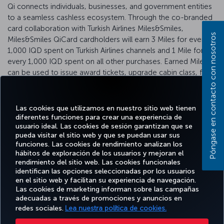
Qi connects individuals, businesses, and government entities
to a seamless cashless ecosystem. Through the co-branded
card collaboration with Turkish Airlines Miles&Smiles,
Póngase en contacto con nosotros
Miles&Smiles QiCard cardholders will earn 3 Miles for every
1,000 IQD spent on Turkish Airlines channels and 1 Mile for
every 1,000 IQD spent on all other purchases. Earned Miles
can be used to issue award tickets, upgrade cabin class, for
extra baggage, seat selection, Cash&Miles, Tax&Smiles or at
shopandmiles.com and additional services.
Las cookies que utilizamos en nuestro sitio web tienen
For more information please visit
QiCard website
.
diferentes funciones para crear una experiencia de
usuario ideal. Las cookies de sesión garantizan que se
pueda visitar el sitio web y que se puedan usar sus
funciones. Las cookies de rendimiento analizan los
hábitos de exploración de los usuarios y mejoran el
Facebook
Twitter
Instagram
YouTube
LinkedIn
TikTok
Blog
rendimiento del sitio web. Las cookies funcionales
identifican las opciones seleccionadas por los usuarios
en el sitio web y facilitan su experiencia de navegación.
OFERTAS
Las cookies de marketing informan sobre las campañas
RESERVE Y
DISFRUTE
CL
Y
AYUDA
MILES&SMILES
adecuadas a través de promociones y anuncios en
GESTIONE
DE
CORPO
DESTINOS
redes sociales.
Lea nuestra política de cookies.