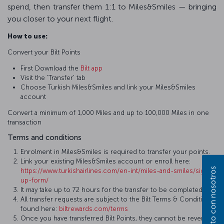
spend, then transfer them 1:1 to Miles&Smiles — bringing
you closer to your next flight.
How to use:
Convert your Bilt Points
First Download the
Bilt app
Visit the 'Transfer' tab
Choose Turkish Miles&Smiles and link your Miles&Smiles
account
Convert a minimum of 1,000 Miles and up to 100,000 Miles in one
transaction
Terms and conditions
Enrolment in Miles&Smiles is required to transfer your points.
Link your existing Miles&Smiles account or enroll here:
https://www.turkishairlines.com/en-int/miles-and-smiles/sign-
up-form/
It may take up to 72 hours for the transfer to be completed.
All transfer requests are subject to the Bilt Terms & Conditions,
found here:
biltrewards.com/terms
Once you have transferred Bilt Points, they cannot be reversed.