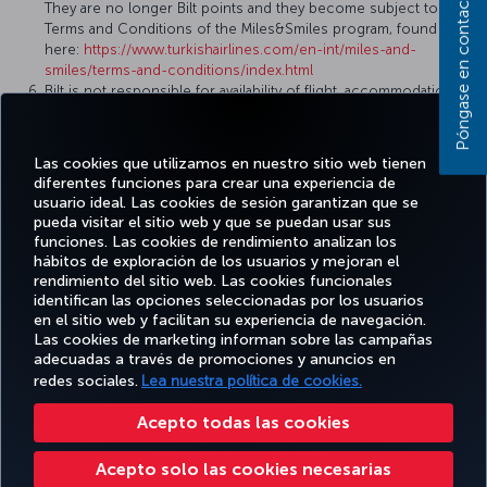
Póngase en contacto con nosotros
They are no longer Bilt points and they become subject to the
Terms and Conditions of the Miles&Smiles program, found
here:
https://www.turkishairlines.com/en-int/miles-and-
smiles/terms-and-conditions/index.html
Bilt is not responsible for availability of flight, accommodations,
or any other rewards in the Miles&Smiles program.
Reward flights and upgrades may be subject to taxes, fees,
charges and surcharges, including airline surcharges as
Las cookies que utilizamos en nuestro sitio web tienen
determined by Turkish Airlines and the Miles&Smiles program.
diferentes funciones para crear una experiencia de
usuario ideal. Las cookies de sesión garantizan que se
pueda visitar el sitio web y que se puedan usar sus
funciones. Las cookies de rendimiento analizan los
hábitos de exploración de los usuarios y mejoran el
Facebook
Twitter
Instagram
YouTube
LinkedIn
TikTok
Blog
rendimiento del sitio web. Las cookies funcionales
identifican las opciones seleccionadas por los usuarios
en el sitio web y facilitan su experiencia de navegación.
OFERTAS
Las cookies de marketing informan sobre las campañas
RESERVE Y
DISFRUTE
CL
Y
AYUDA
MILES&SMILES
adecuadas a través de promociones y anuncios en
GESTIONE
DE
CORPO
DESTINOS
redes sociales.
Lea nuestra política de cookies.
Acepto todas las cookies
Accesibilidad
Política de privacidad y cookies
Aviso legal
Derechos de los pasajeros
Acepto solo las cookies necesarias
Cambiar la configuración de cookies
Derechos de los interesados de la UE