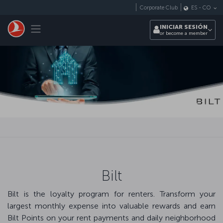
Saltar al contenido principal
Corporate Club
ES
-
CO
Toggle navigation
INICIAR SESIÓN
or become a member
Bilt
Bilt is the loyalty program for renters. Transform your
largest monthly expense into valuable rewards and earn
Bilt Points on your rent payments and daily neighborhood